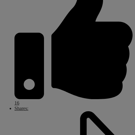
16
Shares: