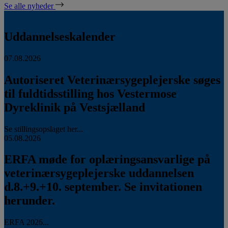
Se alle nyheder
Uddannelseskalender
07.08.2026
Autoriseret Veterinærsygeplejerske søges
til fuldtidsstilling hos Vestermose
Dyreklinik på Vestsjælland
Se stillingsopslaget her...
05.08.2026
ERFA møde for oplæringsansvarlige på
veterinærsygeplejerske uddannelsen
d.8.+9.+10. september. Se invitationen
herunder.
ERFA 2026...