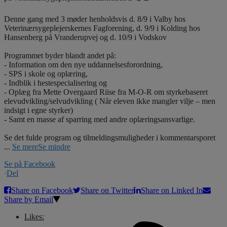
Denne gang med 3 møder henholdsvis d. 8/9 i Valby hos
Veterinærsygeplejerskernes Fagforening, d. 9/9 i Kolding hos
Hansenberg på Vranderupvej og d. 10/9 i Vodskov
Programmet byder blandt andet på:
- Information om den nye uddannelsesforordning,
- SPS i skole og oplæring,
- Indblik i hestespecialisering og
- Oplæg fra Mette Overgaard Riise fra M-O-R om styrkebaseret
elevudvikling/selvudvikling ( Når eleven ikke mangler vilje – men
indsigt i egne styrker)
- Samt en masse af sparring med andre oplæringsansvarlige.
Se det fulde program og tilmeldingsmuligheder i kommentarsporet
...
Se mere
Se mindre
Se på Facebook
·
Del
Share on Facebook
Share on Twitter
Share on Linked In
Share by Email
Likes: