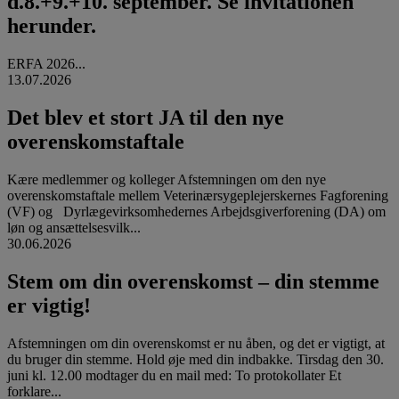
d.8.+9.+10. september. Se invitationen
herunder.
ERFA 2026...
13.07.2026
Det blev et stort JA til den nye
overenskomstaftale
Kære medlemmer og kolleger Afstemningen om den nye
overenskomstaftale mellem Veterinærsygeplejerskernes Fagforening
(VF) og Dyrlægevirksomhedernes Arbejdsgiverforening (DA) om
løn og ansættelsesvilk...
30.06.2026
Stem om din overenskomst – din stemme
er vigtig!
Afstemningen om din overenskomst er nu åben, og det er vigtigt, at
du bruger din stemme. Hold øje med din indbakke. Tirsdag den 30.
juni kl. 12.00 modtager du en mail med: To protokollater Et
forklare...