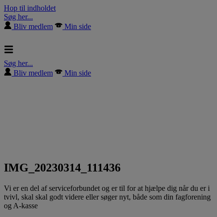
Hop til indholdet
Søg her...
Bliv medlem
Min side
Søg her...
Bliv medlem
Min side
IMG_20230314_111436
Vi er en del af serviceforbundet og er til for at hjælpe dig når du er i
tvivl, skal skal godt videre eller søger nyt, både som din fagforening
og A-kasse