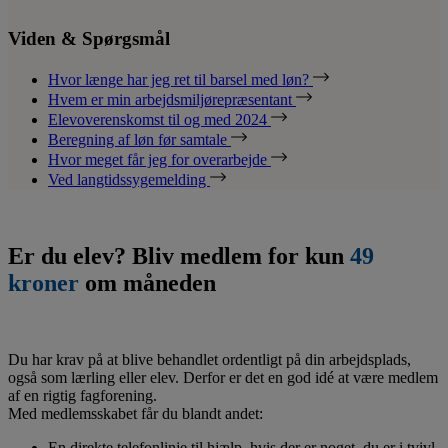
Viden & Spørgsmål
Hvor længe har jeg ret til barsel med løn?
Hvem er min arbejdsmiljørepræsentant
Elevoverenskomst til og med 2024
Beregning af løn før samtale
Hvor meget får jeg for overarbejde
Ved langtidssygemelding
Er du elev? Bliv medlem for kun
49
kroner
om måneden
Du har krav på at blive behandlet ordentligt på din arbejdsplads,
også som lærling eller elev. Derfor er det en god idé at være medlem
af en rigtig fagforening.
Med medlemsskabet får du blandt andet:
En direkte telefonlinje til hjælp, hvis der er noget, du er i tvivl