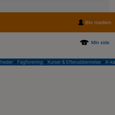
Bliv medlem
Min side
heder
Fagforening
Kurser & Efteruddannelse
A-k