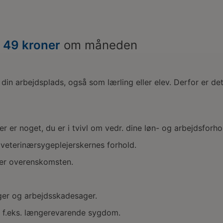
n
49 kroner
om måneden
 din arbejdsplads, også som lærling eller elev. Derfor er d
 der er noget, du er i tvivl om vedr. dine løn- og arbejdsforho
i veterinærsygeplejerskernes forhold.
der overenskomsten.
ger og arbejdsskadesager.
ed f.eks. længerevarende sygdom.