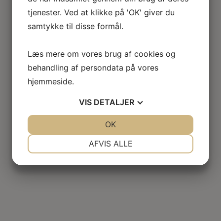
tjenester. Ved at klikke på 'OK' giver du
Pension
samtykke til disse formål.
Læs mere om vores brug af cookies og
behandling af persondata på vores
hjemmeside.
VIS
DETALJER
JA
NEJ
OK
JA
NEJ
NØDVENDIGE
PRÆFERENCER
AFVIS ALLE
JA
NEJ
JA
NEJ
MARKETING
STATISTIK