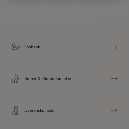
Søg råd og vejledning om personaleforhold, find drømmejobbet
eller udvid din viden med specialiserede kurser.
Jobbank
Kurser & efteruddannelse
Overenskomster