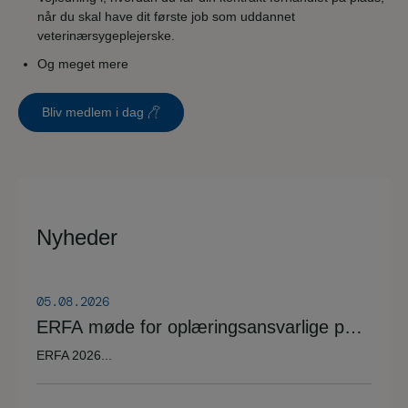
når du skal have dit første job som uddannet
veterinærsygeplejerske.
Og meget mere
Bliv medlem i dag
Nyheder
05.08.2026
ERFA møde for oplæringsansvarlige på
veterinærsygeplejerske uddannelsen
ERFA 2026...
d.8.+9.+10. september. Se invitationen
herunder.