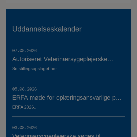
Uddannelseskalender
07.08.2026
Autoriseret Veterinærsygeplejerske
søges til fuldtidsstilling hos Vestermose
Se stillingsopslaget her...
Dyreklinik på Vestsjælland
05.08.2026
ERFA møde for oplæringsansvarlige på
veterinærsygeplejerske uddannelsen
ERFA 2026...
d.8.+9.+10. september. Se invitationen
herunder.
03.08.2026
Veterinærsygeplejerske søges til