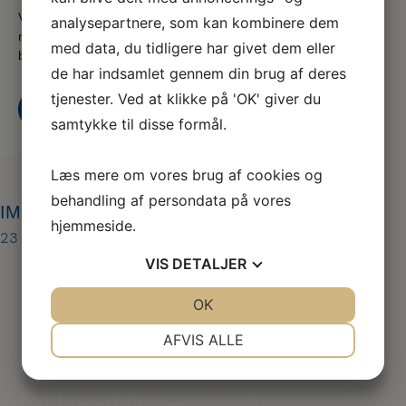
Vi er en del af serviceforbundet og er til for at hjælpe dig
analysepartnere, som kan kombinere dem
når du er i tvivl, skal skal godt videre eller søger nyt,
med data, du tidligere har givet dem eller
både som din fagforening og A-kasse
de har indsamlet gennem din brug af deres
tjenester. Ved at klikke på 'OK' giver du
Kontakt os
Bliv medlem i dag
samtykke til disse formål.
Læs mere om vores brug af cookies og
behandling af persondata på vores
IMG_20230224_160502
hjemmeside.
23. maj 2023
VIS
DETALJER
JA
NEJ
OK
JA
NEJ
NØDVENDIGE
PRÆFERENCER
AFVIS ALLE
JA
NEJ
JA
NEJ
Find hvad du har brug for
MARKETING
STATISTIK