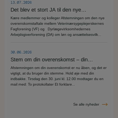
13.07.2026
Det blev et stort JA til den nye
overenskomstaftale
Kære medlemmer og kolleger Afstemningen om den nye
overenskomstaftale mellem Veterinærsygeplejerskernes
Fagforening (VF) og Dyrlægevirksomhedernes
Arbejdsgiverforening (DA) om løn og ansættelsesvilk...
30.06.2026
Stem om din overenskomst – din
stemme er vigtig!
Afstemningen om din overenskomst er nu åben, og det er
vigtigt, at du bruger din stemme. Hold øje med din
indbakke. Tirsdag den 30. juni kl. 12.00 modtager du en
mail med: To protokollater Et forklare...
Se alle nyheder