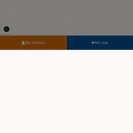
Fandt du ikke det, du søgte, eller
har du et spørgsmål?
Send os dit spørgsmål her. Vi sikrer, at du kommer i kontakt
med den rigtige person. Vores eksperter er klar til at hjælpe dig.
Bliv medlem
Min side
For enhver udfordring, stor eller lille.
Når du skriver til os, kan der gå op til 3 hverdage, før du har et
svar.
Du kan eventuelt også få svar under vores ofte stillede
spørgsmål.
Følg med på Facebook
Veterinærsygeplejerskernes Fagforening