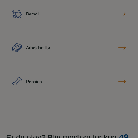
Barsel
Arbejdsmiljø
Pension
49
Er du elev? Bliv medlem for kun