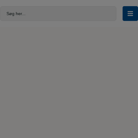
Hop
til
Søg her...
indholdet