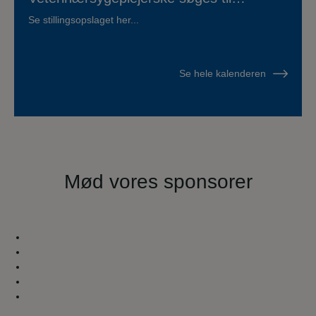
Hvidsten Dyrehospital
Se stillingsopslaget her...
Se hele kalenderen
Mød vores sponsorer