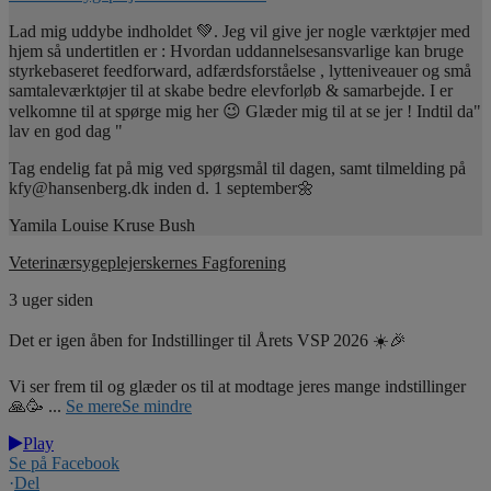
Lad mig uddybe indholdet 💚. Jeg vil give jer nogle værktøjer med
hjem så undertitlen er : Hvordan uddannelsesansvarlige kan bruge
styrkebaseret feedforward, adfærdsforståelse , lytteniveauer og små
samtaleværktøjer til at skabe bedre elevforløb & samarbejde. I er
velkomne til at spørge mig her 😉 Glæder mig til at se jer ! Indtil da"
lav en god dag "
Tag endelig fat på mig ved spørgsmål til dagen, samt tilmelding på
kfy@hansenberg.dk inden d. 1 september🌼
Yamila Louise Kruse Bush
Veterinærsygeplejerskernes Fagforening
3 uger siden
Det er igen åben for Indstillinger til Årets VSP 2026 ☀️🎉
Vi ser frem til og glæder os til at modtage jeres mange indstillinger
🙏🥳
...
Se mere
Se mindre
Play
Se på Facebook
·
Del