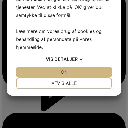
tjenester. Ved at klikke på 'OK' giver du
samtykke til disse formål.
Læs mere om vores brug af cookies og
behandling af persondata på vores
hjemmeside.
VIS
DETALJER
JA
NEJ
OK
JA
NEJ
NØDVENDIGE
PRÆFERENCER
AFVIS ALLE
JA
NEJ
JA
NEJ
MARKETING
STATISTIK