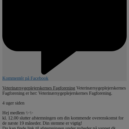
Kommentér på Facebook
Veterinærsygeplejerskernes Fagforening
Veterinærsygeplejerskernes
Fagforening er her: Veterinærsygeplejerskernes Fagforening.
4 uger siden
Hej medlem ✨✨
kl. 12.00 slutter afstemningen om din kommende overenskomst for
de næste 19 måneder. Din stemme er vigtig!
Du kan finde link til afstemningen under nyheder på vspnet.dk