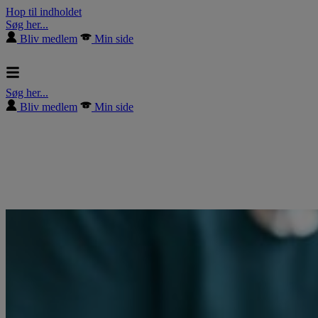
Hop til indholdet
Søg her...
Bliv medlem
Min side
Søg her...
Bliv medlem
Min side