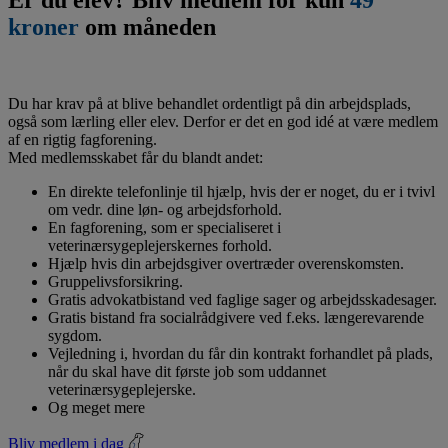
kroner
om måneden
Du har krav på at blive behandlet ordentligt på din arbejdsplads,
også som lærling eller elev. Derfor er det en god idé at være medlem
af en rigtig fagforening.
Med medlemsskabet får du blandt andet:
En direkte telefonlinje til hjælp, hvis der er noget, du er i tvivl
om vedr. dine løn- og arbejdsforhold.
En fagforening, som er specialiseret i
veterinærsygeplejerskernes forhold.
Hjælp hvis din arbejdsgiver overtræder overenskomsten.
Gruppelivsforsikring.
Gratis advokatbistand ved faglige sager og arbejdsskadesager.
Gratis bistand fra socialrådgivere ved f.eks. længerevarende
sygdom.
Vejledning i, hvordan du får din kontrakt forhandlet på plads,
når du skal have dit første job som uddannet
veterinærsygeplejerske.
Og meget mere
Bliv medlem i dag