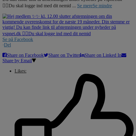
☝🏼Du skal logge ind med dit nemid
...
Se mere
Se mindre
Se på Facebook
·
Del
Share on Facebook
Share on Twitter
Share on Linked In
Share by Email
Likes: