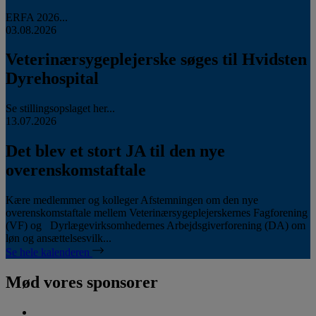
ERFA 2026...
03.08.2026
Veterinærsygeplejerske søges til Hvidsten
Dyrehospital
Se stillingsopslaget her...
13.07.2026
Det blev et stort JA til den nye
overenskomstaftale
Kære medlemmer og kolleger Afstemningen om den nye
overenskomstaftale mellem Veterinærsygeplejerskernes Fagforening
(VF) og Dyrlægevirksomhedernes Arbejdsgiverforening (DA) om
løn og ansættelsesvilk...
Se hele kalenderen
Mød vores sponsorer