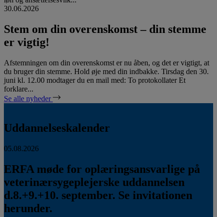
30.06.2026
Stem om din overenskomst – din stemme
er vigtig!
Afstemningen om din overenskomst er nu åben, og det er vigtigt, at
du bruger din stemme. Hold øje med din indbakke. Tirsdag den 30.
juni kl. 12.00 modtager du en mail med: To protokollater Et
forklare...
Se alle nyheder
Uddannelseskalender
05.08.2026
ERFA møde for oplæringsansvarlige på
veterinærsygeplejerske uddannelsen
d.8.+9.+10. september. Se invitationen
herunder.