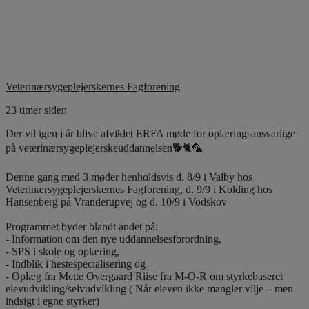
Veterinærsygeplejerskernes Fagforening
23 timer siden
Der vil igen i år blive afviklet ERFA møde for oplæringsansvarlige
på veterinærsygeplejerskeuddannelsen🐕🐈🦜
Denne gang med 3 møder henholdsvis d. 8/9 i Valby hos
Veterinærsygeplejerskernes Fagforening, d. 9/9 i Kolding hos
Hansenberg på Vranderupvej og d. 10/9 i Vodskov
Programmet byder blandt andet på:
- Information om den nye uddannelsesforordning,
- SPS i skole og oplæring,
- Indblik i hestespecialisering og
- Oplæg fra Mette Overgaard Riise fra M-O-R om styrkebaseret
elevudvikling/selvudvikling ( Når eleven ikke mangler vilje – men
indsigt i egne styrker)