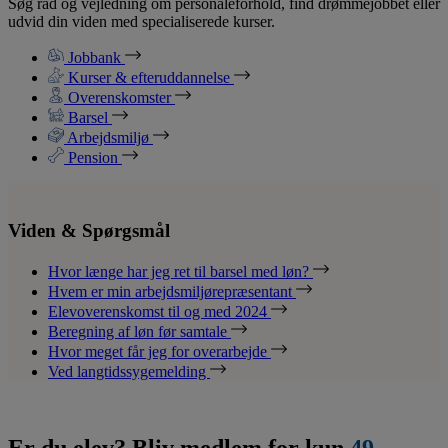
Søg råd og vejledning om personaleforhold, find drømmejobbet eller
udvid din viden med specialiserede kurser.
Jobbank
Kurser & efteruddannelse
Overenskomster
Barsel
Arbejdsmiljø
Pension
Viden & Spørgsmål
Hvor længe har jeg ret til barsel med løn?
Hvem er min arbejdsmiljørepræsentant
Elevoverenskomst til og med 2024
Beregning af løn før samtale
Hvor meget får jeg for overarbejde
Ved langtidssygemelding
Er du elev? Bliv medlem for kun
49