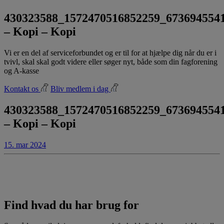
430323588_1572470516852259_673694554
– Kopi – Kopi
Vi er en del af serviceforbundet og er til for at hjælpe dig når du er i
tvivl, skal skal godt videre eller søger nyt, både som din fagforening
og A-kasse
Kontakt os
Bliv medlem i dag
430323588_1572470516852259_673694554
– Kopi – Kopi
15. mar 2024
Find hvad du har brug for