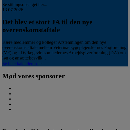
Se stillingsopslaget her...
13.07.2026
Det blev et stort JA til den nye
overenskomstaftale
Kære medlemmer og kolleger Afstemningen om den nye
overenskomstaftale mellem Veterinærsygeplejerskernes Fagforening
(VF) og Dyrlægevirksomhedernes Arbejdsgiverforening (DA) om
løn og ansættelsesvilk...
Se hele kalenderen
Mød vores sponsorer