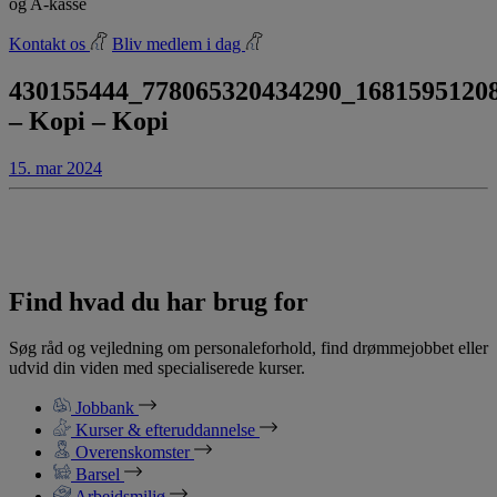
og A-kasse
Kontakt os
Bliv medlem i dag
430155444_778065320434290_1681595120
– Kopi – Kopi
15. mar 2024
Find hvad du har brug for
Søg råd og vejledning om personaleforhold, find drømmejobbet eller
udvid din viden med specialiserede kurser.
Jobbank
Kurser & efteruddannelse
Overenskomster
Barsel
Arbejdsmiljø