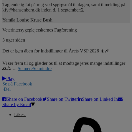
Tag endelig fat på mig ved spørgsmål til dagen, samt tilmelding på
kfy@hansenberg.dk inden d. 1 september🌼
Yamila Louise Kruse Bush
Veterinærsygeplejerskernes Fagforening
3 uger siden
Det er igen åben for Indstillinger til Årets VSP 2026 ☀️🎉
Vi ser frem til og glæder os til at modtage jeres mange indstillinger
🙏🥳
...
Se mere
Se mindre
Play
Se på Facebook
·
Del
Share on Facebook
Share on Twitter
Share on Linked In
Share by Email
Likes: