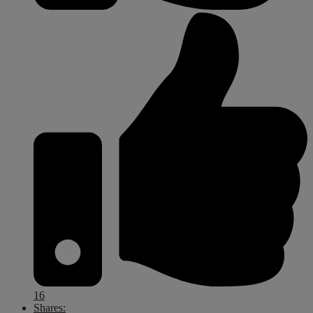
16
Shares: