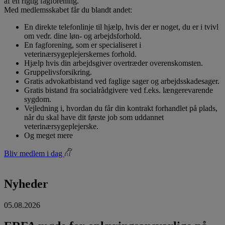
af en rigtig fagforening.
Med medlemsskabet får du blandt andet:
En direkte telefonlinje til hjælp, hvis der er noget, du er i tvivl
om vedr. dine løn- og arbejdsforhold.
En fagforening, som er specialiseret i
veterinærsygeplejerskernes forhold.
Hjælp hvis din arbejdsgiver overtræder overenskomsten.
Gruppelivsforsikring.
Gratis advokatbistand ved faglige sager og arbejdsskadesager.
Gratis bistand fra socialrådgivere ved f.eks. længerevarende
sygdom.
Vejledning i, hvordan du får din kontrakt forhandlet på plads,
når du skal have dit første job som uddannet
veterinærsygeplejerske.
Og meget mere
Bliv medlem i dag
Nyheder
05.08.2026