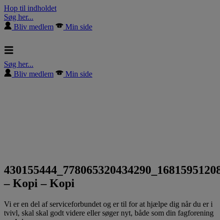
Hop til indholdet
Søg her...
Bliv medlem
Min side
Søg her...
Bliv medlem
Min side
430155444_778065320434290_1681595120
– Kopi – Kopi
Vi er en del af serviceforbundet og er til for at hjælpe dig når du er i
tvivl, skal skal godt videre eller søger nyt, både som din fagforening