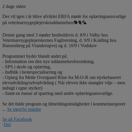
2 dage siden
Der vil igen i år blive afviklet ERFA møde for oplæringsansvarlige
på veterinærsygeplejerskeuddannelsen🐕🐈🦜
Denne gang med 3 møder henholdsvis d. 8/9 i Valby hos
Veterinærsygeplejerskernes Fagforening, d. 9/9 i Kolding hos
Hansenberg på Vranderupvej og d. 10/9 i Vodskov
Programmet byder blandt andet på:
- Information om den nye uddannelsesforordning,
- SPS i skole og oplæring,
- Indblik i hestespecialisering og
- Oplæg fra Mette Overgaard Riise fra M-O-R om styrkebaseret
elevudvikling/selvudvikling ( Når eleven ikke mangler vilje – men
indsigt i egne styrker)
- Samt en masse af sparring med andre oplæringsansvarlige.
Se det fulde program og tilmeldingsmuligheder i kommentarsporet
...
Se mere
Se mindre
Se på Facebook
·
Del