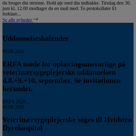
du bruger din stemme. Hold øje med din indbakke. Tirsdag den 30.
juni kl. 12.00 modtager du en mail med: To protokollater Et
forklare...
Se alle nyheder
Uddannelseskalender
05.08.2026
ERFA møde for oplæringsansvarlige på
veterinærsygeplejerske uddannelsen
d.8.+9.+10. september. Se invitationen
herunder.
ERFA 2026...
03.08.2026
Veterinærsygeplejerske søges til Hvidsten
Dyrehospital