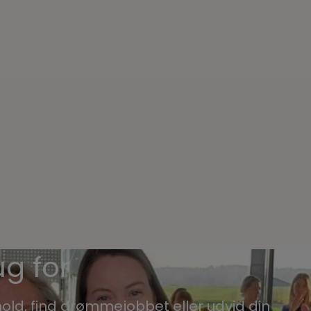
g for
old, find drømmejobbet eller udvid din