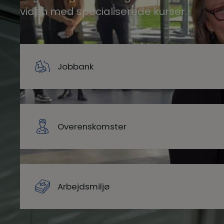
viden med specialiserede kurser.
Jobbank
Overenskomster
Arbejdsmiljø