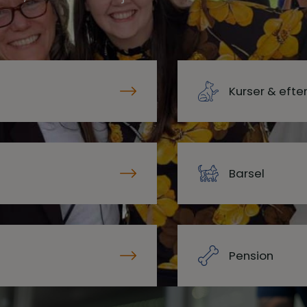
Kurser & eft
Barsel
Pension