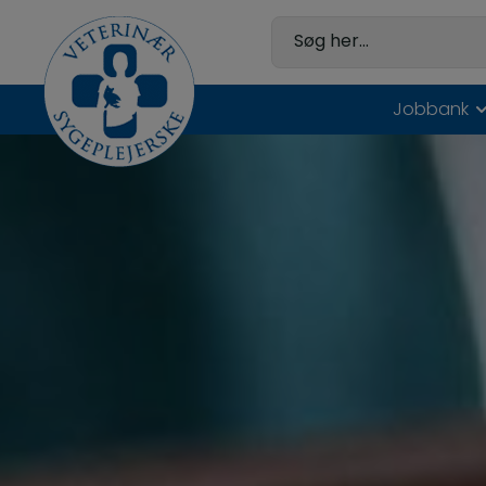
Hop
til
Søg her...
indholdet
Jobbank