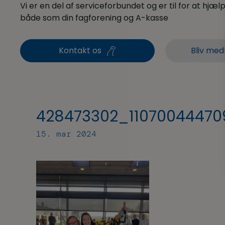
Vi er en del af serviceforbundet og er til for at hjælpe
både som din fagforening og A-kasse
Kontakt os
Bliv med
428473302_110700444709
15. mar 2024