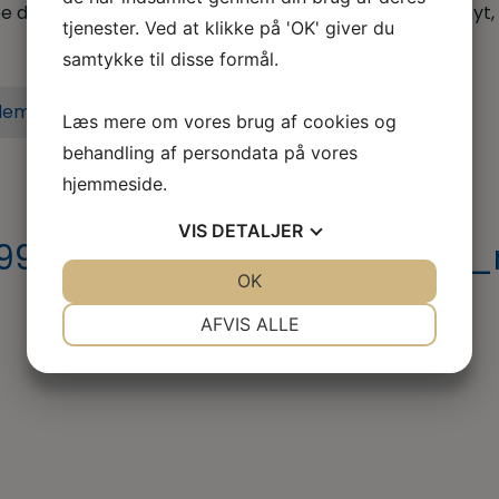
 dig når du er i tvivl, skal skal godt videre eller søger nyt,
tjenester. Ved at klikke på 'OK' giver du
samtykke til disse formål.
lem i dag
Læs mere om vores brug af cookies og
behandling af persondata på vores
hjemmeside.
VIS
DETALJER
9523_226216935133032542_n 
JA
NEJ
OK
JA
NEJ
NØDVENDIGE
PRÆFERENCER
AFVIS ALLE
JA
NEJ
JA
NEJ
MARKETING
STATISTIK