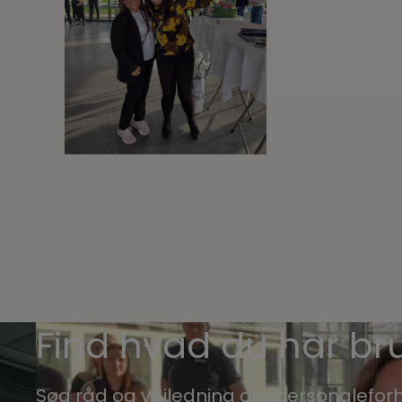
Find hvad du har bru
Søg råd og vejledning om personaleforh