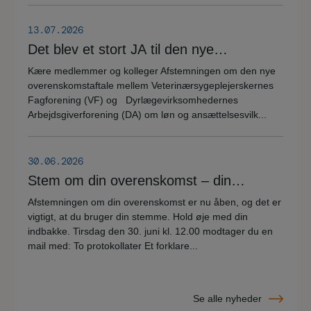
herunder.
13.07.2026
Det blev et stort JA til den nye
overenskomstaftale
Kære medlemmer og kolleger Afstemningen om den nye
overenskomstaftale mellem Veterinærsygeplejerskernes
Fagforening (VF) og Dyrlægevirksomhedernes
Arbejdsgiverforening (DA) om løn og ansættelsesvilk...
30.06.2026
Stem om din overenskomst – din
stemme er vigtig!
Afstemningen om din overenskomst er nu åben, og det er
vigtigt, at du bruger din stemme. Hold øje med din
indbakke. Tirsdag den 30. juni kl. 12.00 modtager du en
mail med: To protokollater Et forklare...
Se alle nyheder