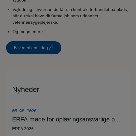
sygdom.
Vejledning i, hvordan du får din kontrakt forhandlet på plads,
når du skal have dit første job som uddannet
veterinærsygeplejerske.
Og meget mere
Bliv medlem i dag
Nyheder
05.08.2026
ERFA møde for oplæringsansvarlige på
veterinærsygeplejerske uddannelsen
ERFA 2026...
d.8.+9.+10. september. Se invitationen