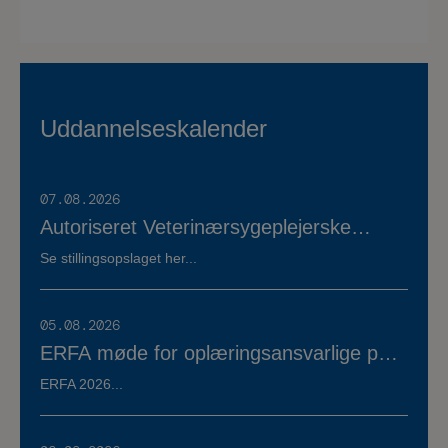
Uddannelseskalender
07.08.2026
Autoriseret Veterinærsygeplejerske
søges til fuldtidsstilling hos Vestermose
Se stillingsopslaget her...
Dyreklinik på Vestsjælland
05.08.2026
ERFA møde for oplæringsansvarlige på
veterinærsygeplejerske uddannelsen
ERFA 2026...
d.8.+9.+10. september. Se invitationen
herunder.