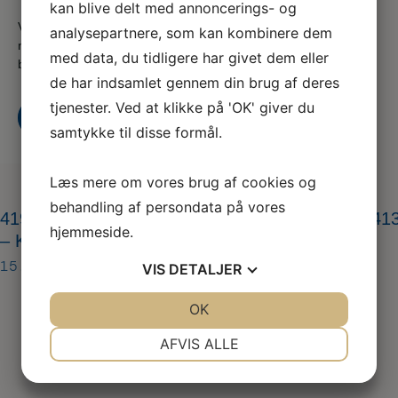
kan blive delt med annoncerings- og
Vi er en del af serviceforbundet og er til for at hjælpe dig
analysepartnere, som kan kombinere dem
når du er i tvivl, skal skal godt videre eller søger nyt,
med data, du tidligere har givet dem eller
både som din fagforening og A-kasse
de har indsamlet gennem din brug af deres
tjenester. Ved at klikke på 'OK' giver du
Kontakt os
Bliv medlem i dag
samtykke til disse formål.
Læs mere om vores brug af cookies og
behandling af persondata på vores
419487366_314275181268013_59809121833141
hjemmeside.
– Kopi – Kopi
15. mar 2024
VIS
DETALJER
JA
NEJ
OK
JA
NEJ
NØDVENDIGE
PRÆFERENCER
AFVIS ALLE
JA
NEJ
JA
NEJ