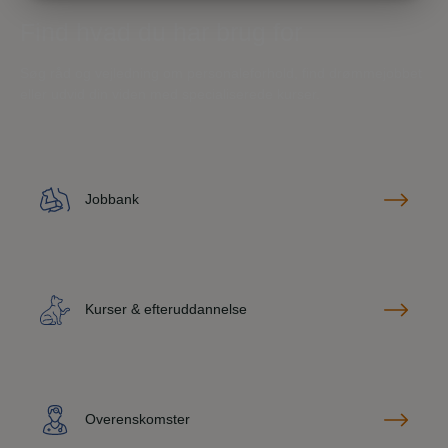
MARKETING
STATISTIK
Find hvad du har brug for
Søg råd og vejledning om personaleforhold, find drømmejobbet
eller udvid din viden med specialiserede kurser.
Jobbank
Kurser & efteruddannelse
Overenskomster