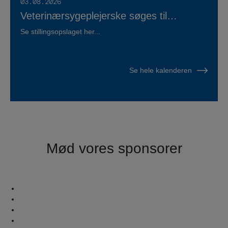
03.08.2026
Veterinærsygeplejerske søges til
Hvidsten Dyrehospital
Se stillingsopslaget her...
Se hele kalenderen
Mød vores sponsorer