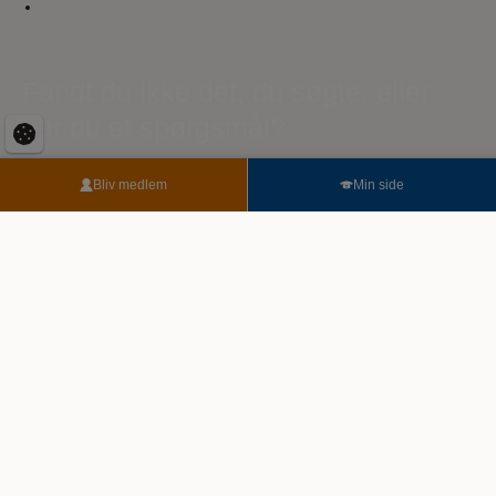
Fandt du ikke det, du søgte, eller
har du et spørgsmål?
Send os dit spørgsmål her. Vi sikrer, at du kommer i kontakt
Bliv medlem
Min side
med den rigtige person. Vores eksperter er klar til at hjælpe dig.
For enhver udfordring, stor eller lille.
Når du skriver til os, kan der gå op til 3 hverdage, før du har et
svar.
Du kan eventuelt også få svar under vores ofte stillede
spørgsmål.
Følg med på Facebook