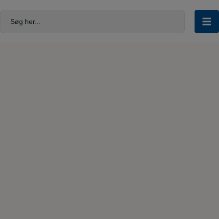
Hop
til
Søg her...
indholdet