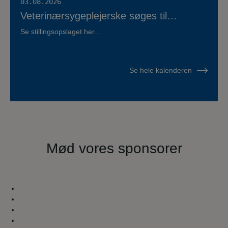
03.08.2026
Veterinærsygeplejerske søges til
Hvidsten Dyrehospital
Se stillingsopslaget her...
Se hele kalenderen
Mød vores sponsorer