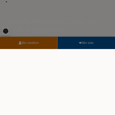
Fandt du ikke det, du søgte, eller
har du et spørgsmål?
Send os dit spørgsmål her. Vi sikrer, at du kommer i kontakt
Bliv medlem
Min side
med den rigtige person. Vores eksperter er klar til at hjælpe dig.
For enhver udfordring, stor eller lille.
Når du skriver til os, kan der gå op til 3 hverdage, før du har et
svar.
Du kan eventuelt også få svar under vores ofte stillede
spørgsmål.
Følg med på Facebook