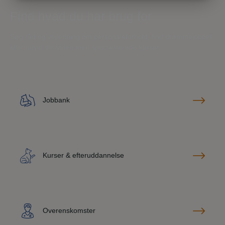
MARKETING
STATISTIK
Find hvad du har brug for
Søg råd og vejledning om personaleforhold, find drømmejobbet
eller udvid din viden med specialiserede kurser.
Jobbank
Kurser & efteruddannelse
Overenskomster