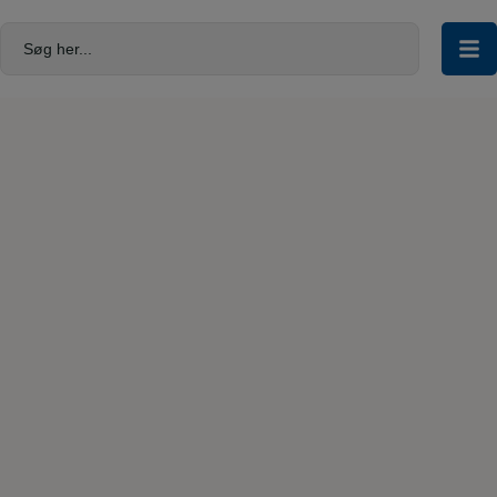
Hop
til
Søg her...
indholdet