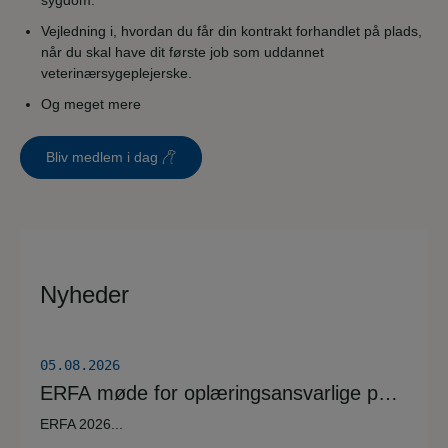
sygdom.
Vejledning i, hvordan du får din kontrakt forhandlet på plads,
når du skal have dit første job som uddannet
veterinærsygeplejerske.
Og meget mere
Bliv medlem i dag
Nyheder
05.08.2026
ERFA møde for oplæringsansvarlige på
veterinærsygeplejerske uddannelsen
ERFA 2026...
d.8.+9.+10. september. Se invitationen