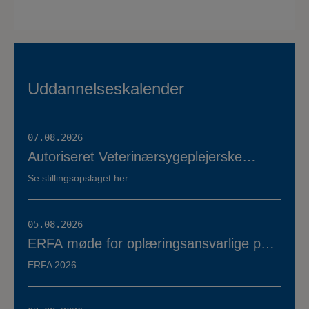
Uddannelseskalender
07.08.2026
Autoriseret Veterinærsygeplejerske
søges til fuldtidsstilling hos Vestermose
Se stillingsopslaget her...
Dyreklinik på Vestsjælland
05.08.2026
ERFA møde for oplæringsansvarlige på
veterinærsygeplejerske uddannelsen
ERFA 2026...
d.8.+9.+10. september. Se invitationen
herunder.