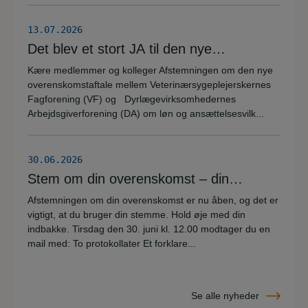
herunder.
13.07.2026
Det blev et stort JA til den nye
overenskomstaftale
Kære medlemmer og kolleger Afstemningen om den nye
overenskomstaftale mellem Veterinærsygeplejerskernes
Fagforening (VF) og Dyrlægevirksomhedernes
Arbejdsgiverforening (DA) om løn og ansættelsesvilk...
30.06.2026
Stem om din overenskomst – din
stemme er vigtig!
Afstemningen om din overenskomst er nu åben, og det er
vigtigt, at du bruger din stemme. Hold øje med din
indbakke. Tirsdag den 30. juni kl. 12.00 modtager du en
mail med: To protokollater Et forklare...
Se alle nyheder