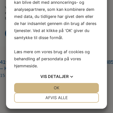
kan blive delt med annoncerings- og
Vi er en del af serviceforbundet og er til for at hjælpe dig
analysepartnere, som kan kombinere dem
når du er i tvivl, skal skal godt videre eller søger nyt,
med data, du tidligere har givet dem eller
både som din fagforening og A-kasse
de har indsamlet gennem din brug af deres
tjenester. Ved at klikke på 'OK' giver du
Kontakt os
Bliv medlem i dag
samtykke til disse formål.
Læs mere om vores brug af cookies og
behandling af persondata på vores
419303603_1134131900913781_8564202727588
hjemmeside.
– Kopi – Kopi
15. mar 2024
VIS
DETALJER
JA
NEJ
OK
JA
NEJ
NØDVENDIGE
PRÆFERENCER
AFVIS ALLE
JA
NEJ
JA
NEJ