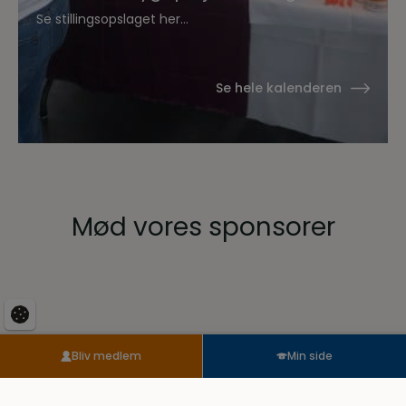
Hvidsten Dyrehospital
Se stillingsopslaget her...
Se hele kalenderen
Mød vores sponsorer
Bliv medlem
Min side