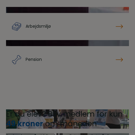
Arbejdsmiljø
Pension
Er du elev? Bliv medlem for kun
49 kroner
om måneden