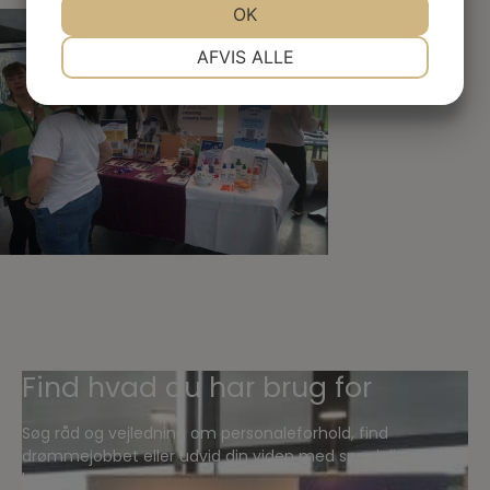
JA
NEJ
OK
JA
NEJ
NØDVENDIGE
PRÆFERENCER
AFVIS ALLE
JA
NEJ
JA
NEJ
MARKETING
STATISTIK
Find hvad du har brug for
Søg råd og vejledning om personaleforhold, find
drømmejobbet eller udvid din viden med specialiserede
kurser.