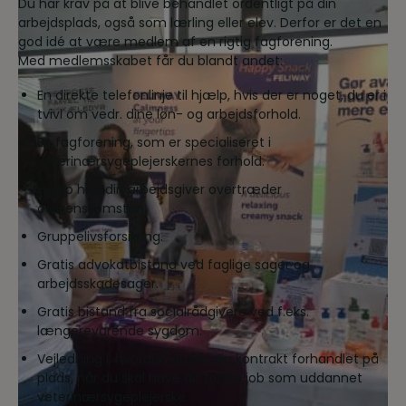
Du har krav på at blive behandlet ordentligt på din
arbejdsplads, også som lærling eller elev. Derfor er det en
god idé at være medlem af en rigtig fagforening.
Med medlemsskabet får du blandt andet:
En direkte telefonlinje til hjælp, hvis der er noget, du er i
tvivl om vedr. dine løn- og arbejdsforhold.
En fagforening, som er specialiseret i
veterinærsygeplejerskernes forhold.
Hjælp hvis din arbejdsgiver overtræder
overenskomsten.
Gruppelivsforsikring.
Gratis advokatbistand ved faglige sager og
arbejdsskadesager.
Gratis bistand fra socialrådgivere ved f.eks.
længerevarende sygdom.
Vejledning i, hvordan du får din kontrakt forhandlet på
plads, når du skal have dit første job som uddannet
veterinærsygeplejerske.