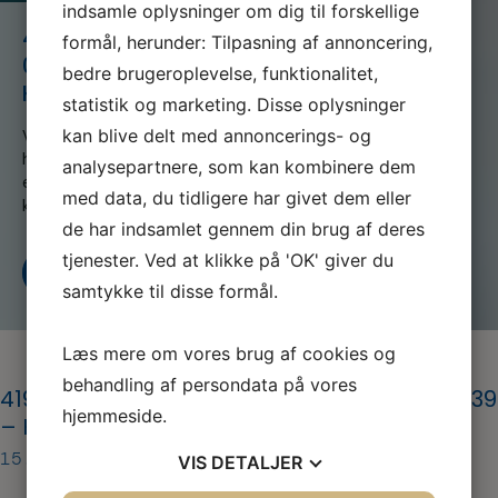
indsamle oplysninger om dig til forskellige
419254055_7406012296141927_67
formål, herunder: Tilpasning af annoncering,
05450673962973001_n – Kopi –
bedre brugeroplevelse, funktionalitet,
Kopi
statistik og marketing. Disse oplysninger
kan blive delt med annoncerings- og
Vi er en del af serviceforbundet og er til for at
hjælpe dig når du er i tvivl, skal skal godt videre
analysepartnere, som kan kombinere dem
eller søger nyt, både som din fagforening og A-
med data, du tidligere har givet dem eller
kasse
de har indsamlet gennem din brug af deres
tjenester. Ved at klikke på 'OK' giver du
Kontakt os
Bliv medlem i dag
samtykke til disse formål.
Læs mere om vores brug af cookies og
behandling af persondata på vores
419254055_7406012296141927_67054506739
hjemmeside.
– Kopi – Kopi
15. mar 2024
VIS
DETALJER