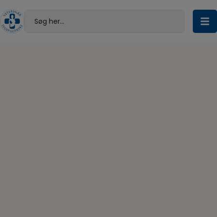
Hop
til
Søg her...
indholdet