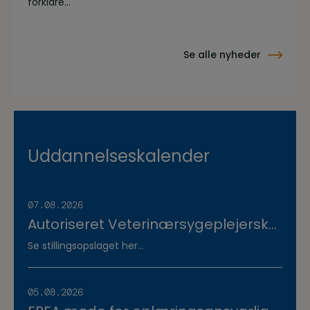
forklare...
Se alle nyheder
Uddannelseskalender
07.08.2026
Autoriseret Veterinærsygeplejerske
søges til fuldtidsstilling hos
Se stillingsopslaget her...
Vestermose Dyreklinik på
Vestsjælland
05.08.2026