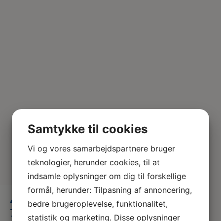
Samtykke til cookies
Vi og vores samarbejdspartnere bruger
teknologier, herunder cookies, til at
indsamle oplysninger om dig til forskellige
formål, herunder: Tilpasning af annoncering,
418946177_1074319840518388_913
bedre brugeroplevelse, funktionalitet,
7715061059340488_n – Kopi – Kopi
statistik og marketing. Disse oplysninger