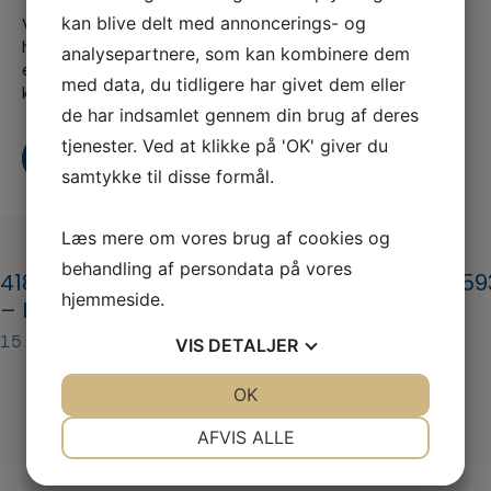
kan blive delt med annoncerings- og
Vi er en del af serviceforbundet og er til for at
hjælpe dig når du er i tvivl, skal skal godt videre
analysepartnere, som kan kombinere dem
eller søger nyt, både som din fagforening og A-
med data, du tidligere har givet dem eller
kasse
de har indsamlet gennem din brug af deres
tjenester. Ved at klikke på 'OK' giver du
Kontakt os
Bliv medlem i dag
samtykke til disse formål.
Læs mere om vores brug af cookies og
behandling af persondata på vores
418946177_1074319840518388_913771506105
hjemmeside.
– Kopi – Kopi
15. mar 2024
VIS
DETALJER
JA
NEJ
OK
JA
NEJ
NØDVENDIGE
PRÆFERENCER
AFVIS ALLE
JA
NEJ
JA
NEJ