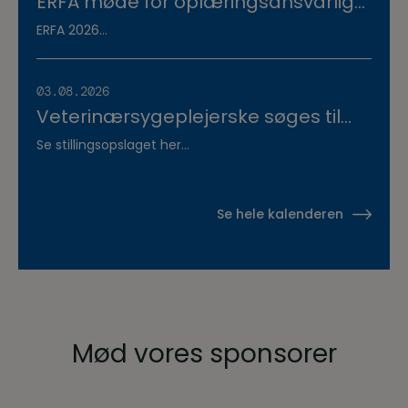
ERFA møde for oplæringsansvarlige
på veterinærsygeplejerske
ERFA 2026...
uddannelsen d.8.+9.+10. september.
Se invitationen herunder.
03.08.2026
Veterinærsygeplejerske søges til
Hvidsten Dyrehospital
Se stillingsopslaget her...
Se hele kalenderen
Mød vores sponsorer