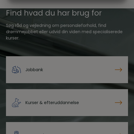
MARKETING
STATISTIK
Find hvad du har brug for
Søg råd og vejledning om personaleforhold, find
drømmejobbet eller udvid din viden med specialiserede
kurser.
Jobbank
Kurser & efteruddannelse