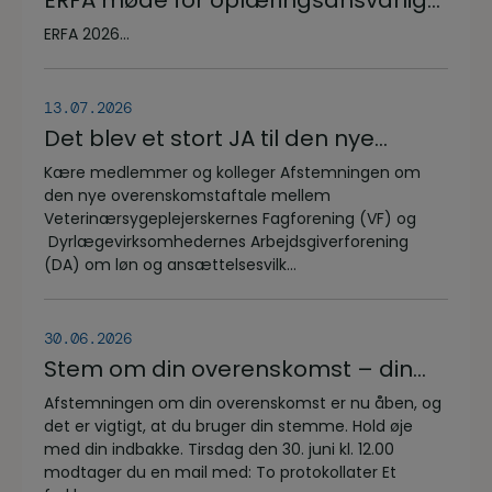
på veterinærsygeplejerske
ERFA 2026...
uddannelsen d.8.+9.+10. september.
Se invitationen herunder.
13.07.2026
Det blev et stort JA til den nye
overenskomstaftale
Kære medlemmer og kolleger Afstemningen om
den nye overenskomstaftale mellem
Veterinærsygeplejerskernes Fagforening (VF) og
Dyrlægevirksomhedernes Arbejdsgiverforening
(DA) om løn og ansættelsesvilk...
30.06.2026
Stem om din overenskomst – din
stemme er vigtig!
Afstemningen om din overenskomst er nu åben, og
det er vigtigt, at du bruger din stemme. Hold øje
med din indbakke. Tirsdag den 30. juni kl. 12.00
modtager du en mail med: To protokollater Et