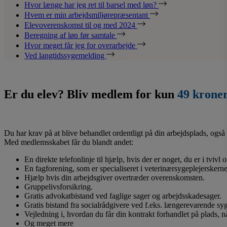
Hvor længe har jeg ret til barsel med løn?
Hvem er min arbejdsmiljørepræsentant
Elevoverenskomst til og med 2024
Beregning af løn før samtale
Hvor meget får jeg for overarbejde
Ved langtidssygemelding
Er du elev? Bliv medlem for kun
49 krone
Du har krav på at blive behandlet ordentligt på din arbejdsplads, også 
Med medlemsskabet får du blandt andet:
En direkte telefonlinje til hjælp, hvis der er noget, du er i tvivl
En fagforening, som er specialiseret i veterinærsygeplejerskerne
Hjælp hvis din arbejdsgiver overtræder overenskomsten.
Gruppelivsforsikring.
Gratis advokatbistand ved faglige sager og arbejdsskadesager.
Gratis bistand fra socialrådgivere ved f.eks. længerevarende s
Vejledning i, hvordan du får din kontrakt forhandlet på plads, 
Og meget mere