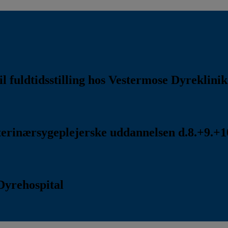
l fuldtidsstilling hos Vestermose Dyreklini
rinærsygeplejerske uddannelsen d.8.+9.+10
Dyrehospital