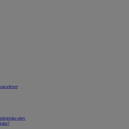
vsp-elever
plejerske-elev
rske?