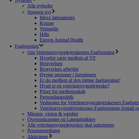
Nyheder
Alle nyheder
Sponsor nyt
Idexx laboratories
Kruuse
Vetnordic
Hills
Enovis Animal Health
Fagforening
Om Veterinærsygeplejerskernes Fagforening
Hvorfor være medlem af VF
Bestyrelsen
Bestyrelses arbejdet
Øvrige personer i foreningen
Er du medlem af den rigtige fagforening?
Hvad er en veterinærsygeplejerske?
Priser for medlemsskab
Persondatapolitik
Vedtægter for Veterinærsygeplejerskernes Fagfore
Veterinærsygeplejerskernes Fagforenings formål og
Mission, vision & værdier
Overenskomster og Lønstatistikker
Alle veterinærsygeplejersker skal autoriseres
Pensionsordning
Aktiviteter