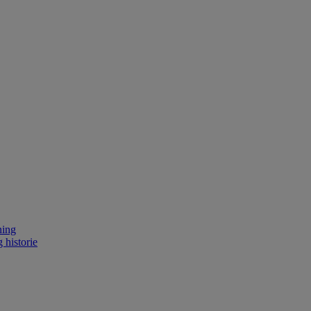
ning
 historie