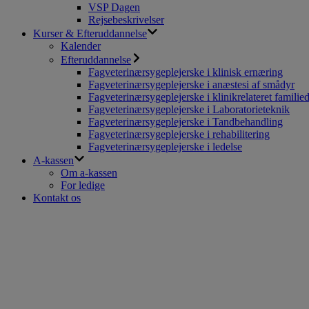
VSP Dagen
Rejsebeskrivelser
Kurser & Efteruddannelse
Kalender
Efteruddannelse
Fagveterinærsygeplejerske i klinisk ernæring
Fagveterinærsygeplejerske i anæstesi af smådyr
Fagveterinærsygeplejerske i klinikrelateret familie
Fagveterinærsygeplejerske i Laboratorieteknik
Fagveterinærsygeplejerske i Tandbehandling
Fagveterinærsygeplejerske i rehabilitering
Fagveterinærsygeplejerske i ledelse
A-kassen
Om a-kassen
For ledige
Kontakt os