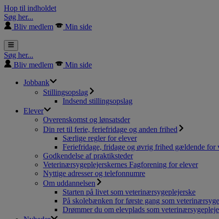
Hop til indholdet
Søg her...
Bliv medlem
Min side
Søg her...
Bliv medlem
Min side
Jobbank
Stillingsopslag
Indsend stillingsopslag
Elever
Overenskomst og lønsatsder
Din ret til ferie, feriefridage og anden frihed
Særlige regler for elever
Feriefridage, fridage og øvrig frihed gældende for 
Godkendelse af praktiksteder
Veterinærsygeplejerskernes Fagforening for elever
Nyttige adresser og telefonnumre
Om uddannelsen
Starten på livet som veterinærsygeplejerske
På skolebænken for første gang som veterinærsyge
Drømmer du om elevplads som veterinærsygepleje