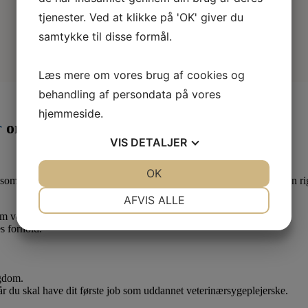
tjenester. Ved at klikke på 'OK' giver du
samtykke til disse formål.
Læs mere om vores brug af cookies og
behandling af persondata på vores
hjemmeside.
r
om måneden
VIS
DETALJER
JA
NEJ
OK
JA
NEJ
som lærling eller elev. Derfor er det en god idé at være medlem af en ri
NØDVENDIGE
PRÆFERENCER
AFVIS ALLE
 om vedr. dine løn- og arbejdsforhold.
JA
NEJ
JA
NEJ
s forhold.
MARKETING
STATISTIK
ygdom.
når du skal have dit første job som uddannet veterinærsygeplejerske.