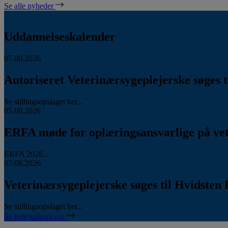
Se alle nyheder
Uddannelseskalender
07.08.2026
Autoriseret Veterinærsygeplejerske søges ti
Se stillingsopslaget her...
05.08.2026
ERFA møde for oplæringsansvarlige på vete
ERFA 2026...
03.08.2026
Veterinærsygeplejerske søges til Hvidsten 
Se stillingsopslaget her...
Se hele kalenderen