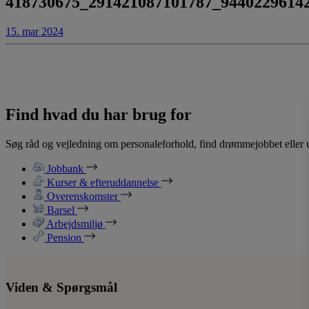
418730675_291421087101787_94402296142
15. mar 2024
Find hvad du har brug for
Søg råd og vejledning om personaleforhold, find drømmejobbet eller u
Jobbank
Kurser & efteruddannelse
Overenskomster
Barsel
Arbejdsmiljø
Pension
Viden & Spørgsmål