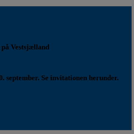
k på Vestsjælland
. september. Se invitationen herunder.