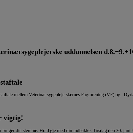
rinærsygeplejerske uddannelsen d.8.+9.+10
staftale
aftale mellem Veterinærsygeplejerskernes Fagforening (VF) og Dyr
 vigtig!
u bruger din stemme. Hold øje med din indbakke. Tirsdag den 30. juni kl