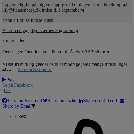
Tag endelig fat på mig ved spørgsmål til dagen, samt tilmelding på
kfy@hansenberg.dk inden d. 1 september🌼
Yamila Louise Kruse Bush
Veterinærsygeplejerskernes Fagforening
3 uger siden
Det er igen åben for Indstillinger til Årets VSP 2026 ☀️🎉
Vi ser frem til og glæder os til at modtage jeres mange indstillinger
🙏🥳
...
Se mere
Se mindre
Play
Se på Facebook
·
Del
Share on Facebook
Share on Twitter
Share on Linked In
Share by Email
Likes: