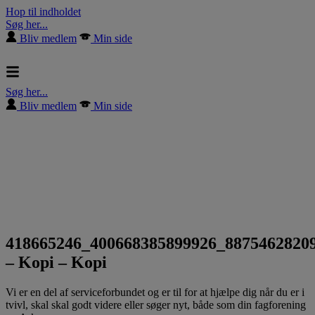
Hop til indholdet
Søg her...
Bliv medlem
Min side
Søg her...
Bliv medlem
Min side
418665246_400668385899926_8875462820
– Kopi – Kopi
Vi er en del af serviceforbundet og er til for at hjælpe dig når du er i
tvivl, skal skal godt videre eller søger nyt, både som din fagforening