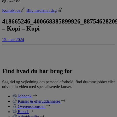
og A-kasse
Kontakt os
Bliv medlem i dag
418665246_400668385899926_8875462820
– Kopi – Kopi
15. mar 2024
Find hvad du har brug for
Søg råd og vejledning om personaleforhold, find drømmejobbet eller
udvid din viden med specialiserede kurser.
Jobbank
Kurser & efteruddannelse
Overenskomster
Barsel
Arbejdsmiljø