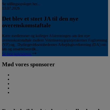
Se stillingsopslaget her...
13.07.2026
Det blev et stort JA til den nye
overenskomstaftale
Kære medlemmer og kolleger Afstemningen om den nye
overenskomstaftale mellem Veterinærsygeplejerskernes Fagforening
(VF) og Dyrlægevirksomhedernes Arbejdsgiverforening (DA) om
løn og ansættelsesvilk...
Se hele kalenderen
Mød vores sponsorer