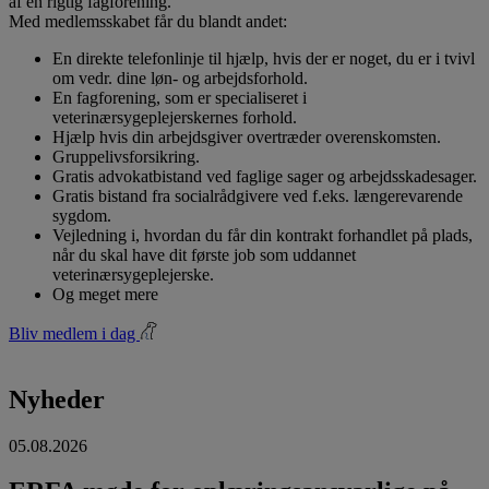
af en rigtig fagforening.
Med medlemsskabet får du blandt andet:
En direkte telefonlinje til hjælp, hvis der er noget, du er i tvivl
om vedr. dine løn- og arbejdsforhold.
En fagforening, som er specialiseret i
veterinærsygeplejerskernes forhold.
Hjælp hvis din arbejdsgiver overtræder overenskomsten.
Gruppelivsforsikring.
Gratis advokatbistand ved faglige sager og arbejdsskadesager.
Gratis bistand fra socialrådgivere ved f.eks. længerevarende
sygdom.
Vejledning i, hvordan du får din kontrakt forhandlet på plads,
når du skal have dit første job som uddannet
veterinærsygeplejerske.
Og meget mere
Bliv medlem i dag
Nyheder
05.08.2026