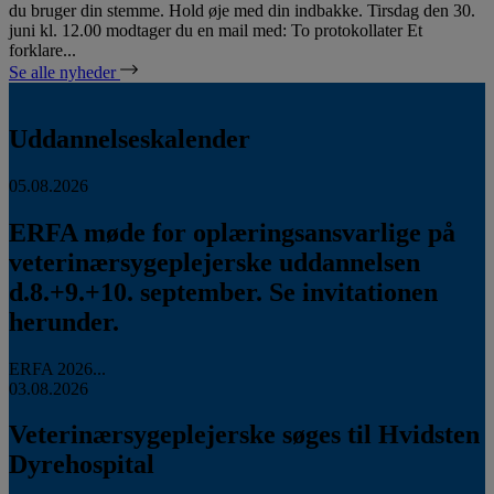
du bruger din stemme. Hold øje med din indbakke. Tirsdag den 30.
juni kl. 12.00 modtager du en mail med: To protokollater Et
forklare...
Se alle nyheder
Uddannelseskalender
05.08.2026
ERFA møde for oplæringsansvarlige på
veterinærsygeplejerske uddannelsen
d.8.+9.+10. september. Se invitationen
herunder.
ERFA 2026...
03.08.2026
Veterinærsygeplejerske søges til Hvidsten
Dyrehospital