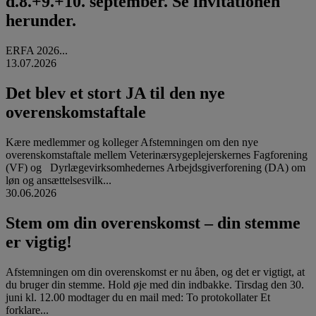
d.8.+9.+10. september. Se invitationen
herunder.
ERFA 2026...
13.07.2026
Det blev et stort JA til den nye
overenskomstaftale
Kære medlemmer og kolleger Afstemningen om den nye
overenskomstaftale mellem Veterinærsygeplejerskernes Fagforening
(VF) og Dyrlægevirksomhedernes Arbejdsgiverforening (DA) om
løn og ansættelsesvilk...
30.06.2026
Stem om din overenskomst – din stemme
er vigtig!
Afstemningen om din overenskomst er nu åben, og det er vigtigt, at
du bruger din stemme. Hold øje med din indbakke. Tirsdag den 30.
juni kl. 12.00 modtager du en mail med: To protokollater Et
forklare...