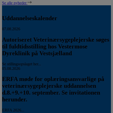
Se alle nyheder
Uddannelseskalender
07.08.2026
Autoriseret Veterinærsygeplejerske søges
til fuldtidsstilling hos Vestermose
Dyreklinik på Vestsjælland
Se stillingsopslaget her...
05.08.2026
ERFA møde for oplæringsansvarlige på
veterinærsygeplejerske uddannelsen
d.8.+9.+10. september. Se invitationen
herunder.
ERFA 2026...