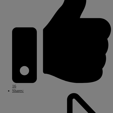
16
Shares: