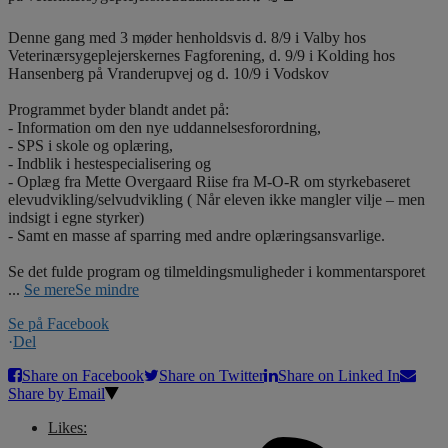
Denne gang med 3 møder henholdsvis d. 8/9 i Valby hos
Veterinærsygeplejerskernes Fagforening, d. 9/9 i Kolding hos
Hansenberg på Vranderupvej og d. 10/9 i Vodskov
Programmet byder blandt andet på:
- Information om den nye uddannelsesforordning,
- SPS i skole og oplæring,
- Indblik i hestespecialisering og
- Oplæg fra Mette Overgaard Riise fra M-O-R om styrkebaseret
elevudvikling/selvudvikling ( Når eleven ikke mangler vilje – men
indsigt i egne styrker)
- Samt en masse af sparring med andre oplæringsansvarlige.
Se det fulde program og tilmeldingsmuligheder i kommentarsporet
...
Se mere
Se mindre
Se på Facebook
·
Del
Share on Facebook
Share on Twitter
Share on Linked In
Share by Email
Likes: