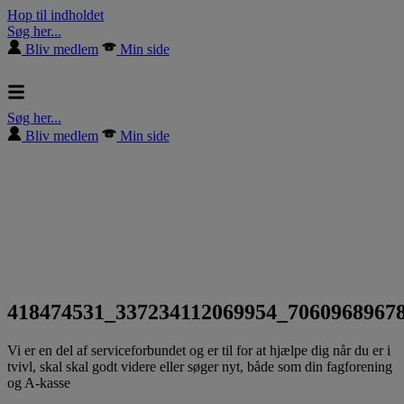
Hop til indholdet
Søg her...
Bliv medlem
Min side
Søg her...
Bliv medlem
Min side
418474531_337234112069954_7060968967
Vi er en del af serviceforbundet og er til for at hjælpe dig når du er i
tvivl, skal skal godt videre eller søger nyt, både som din fagforening
og A-kasse