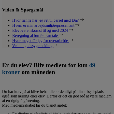
Viden & Spørgsmål
Hvor længe har jeg ret til barsel med løn?
Hvem er min arbejdsmiljørepræsentant
Elevoverenskomst til og med 2024
Beregning af løn før samtale
Hvor meget får jeg for overarbejde
Ved langtidssygemelding
Er du elev? Bliv medlem for kun
49
kroner
om måneden
Du har krav på at blive behandlet ordentligt på din arbejdsplads,
også som lærling eller elev. Derfor er det en god idé at være medlem
af en rigtig fagforening.
Med medlemsskabet får du blandt andet:
En direkte telefonlinje til hjælp, hvis der er noget, du er i tvivl