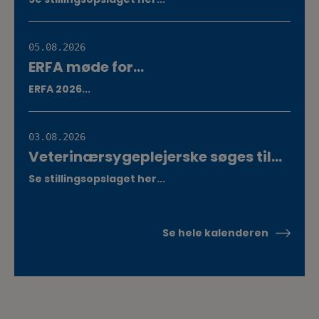
fuldtidsstilling hos Vestermose
Dyreklinik på Vestsjælland
05.08.2026
ERFA møde for
oplæringsansvarlige på
ERFA 2026...
veterinærsygeplejerske
uddannelsen d.8.+9.+10. september.
Se invitationen herunder.
03.08.2026
Veterinærsygeplejerske søges til
Hvidsten Dyrehospital
Se stillingsopslaget her...
Se hele kalenderen