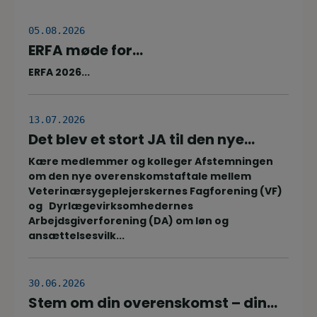
05.08.2026
ERFA møde for
oplæringsansvarlige på
ERFA 2026...
veterinærsygeplejerske
uddannelsen d.8.+9.+10. september.
Se invitationen herunder.
13.07.2026
Det blev et stort JA til den nye
overenskomstaftale
Kære medlemmer og kolleger Afstemningen
om den nye overenskomstaftale mellem
Veterinærsygeplejerskernes Fagforening (VF)
og Dyrlægevirksomhedernes
Arbejdsgiverforening (DA) om løn og
ansættelsesvilk...
30.06.2026
Stem om din overenskomst – din