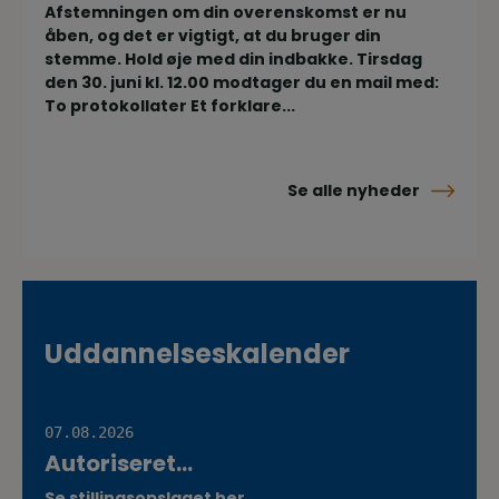
stemme er vigtig!
Afstemningen om din overenskomst er nu
åben, og det er vigtigt, at du bruger din
stemme. Hold øje med din indbakke. Tirsdag
den 30. juni kl. 12.00 modtager du en mail med:
To protokollater Et forklare...
Se alle nyheder
Uddannelseskalender
07.08.2026
Autoriseret
Veterinærsygeplejerske søges til
Se stillingsopslaget her...