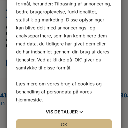
formål, herunder: Tilpasning af annoncering,
418343937_7065857640189750_1
bedre brugeroplevelse, funktionalitet,
426219304883820824_n
statistik og marketing. Disse oplysninger
kan blive delt med annoncerings- og
Vi er en del af serviceforbundet og er til for at
hjælpe dig når du er i tvivl, skal skal godt
analysepartnere, som kan kombinere dem
videre eller søger nyt, både som din
med data, du tidligere har givet dem eller
fagforening og A-kasse
de har indsamlet gennem din brug af deres
tjenester. Ved at klikke på 'OK' giver du
Kontakt os
Bliv medlem i dag
samtykke til disse formål.
Læs mere om vores brug af cookies og
behandling af persondata på vores
418343937_7065857640189750_14262193
hjemmeside.
15. mar 2024
VIS
DETALJER
JA
NEJ
OK
JA
NEJ