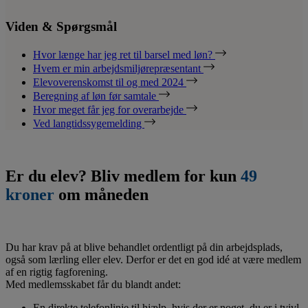
Viden & Spørgsmål
Hvor længe har jeg ret til barsel med løn?
Hvem er min arbejdsmiljørepræsentant
Elevoverenskomst til og med 2024
Beregning af løn før samtale
Hvor meget får jeg for overarbejde
Ved langtidssygemelding
Er du elev? Bliv medlem for kun
49
kroner
om måneden
Du har krav på at blive behandlet ordentligt på din arbejdsplads,
også som lærling eller elev. Derfor er det en god idé at være medlem
af en rigtig fagforening.
Med medlemsskabet får du blandt andet:
En direkte telefonlinje til hjælp, hvis der er noget, du er i tvivl