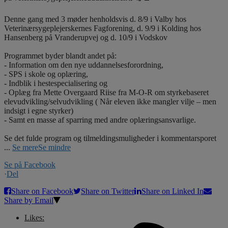
Denne gang med 3 møder henholdsvis d. 8/9 i Valby hos
Veterinærsygeplejerskernes Fagforening, d. 9/9 i Kolding hos
Hansenberg på Vranderupvej og d. 10/9 i Vodskov
Programmet byder blandt andet på:
- Information om den nye uddannelsesforordning,
- SPS i skole og oplæring,
- Indblik i hestespecialisering og
- Oplæg fra Mette Overgaard Riise fra M-O-R om styrkebaseret
elevudvikling/selvudvikling ( Når eleven ikke mangler vilje – men
indsigt i egne styrker)
- Samt en masse af sparring med andre oplæringsansvarlige.
Se det fulde program og tilmeldingsmuligheder i kommentarsporet
...
Se mere
Se mindre
Se på Facebook
·
Del
Share on Facebook
Share on Twitter
Share on Linked In
Share by Email
Likes: