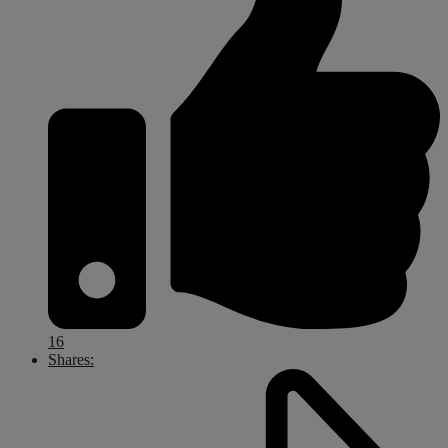
16
Shares: