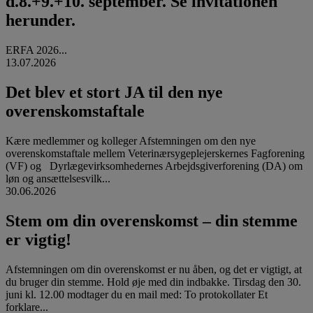
d.8.+9.+10. september. Se invitationen
herunder.
ERFA 2026...
13.07.2026
Det blev et stort JA til den nye
overenskomstaftale
Kære medlemmer og kolleger Afstemningen om den nye
overenskomstaftale mellem Veterinærsygeplejerskernes Fagforening
(VF) og Dyrlægevirksomhedernes Arbejdsgiverforening (DA) om
løn og ansættelsesvilk...
30.06.2026
Stem om din overenskomst – din stemme
er vigtig!
Afstemningen om din overenskomst er nu åben, og det er vigtigt, at
du bruger din stemme. Hold øje med din indbakke. Tirsdag den 30.
juni kl. 12.00 modtager du en mail med: To protokollater Et
forklare...