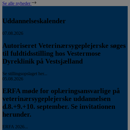
Se alle nyheder
Uddannelseskalender
07.08.2026
Autoriseret Veterinærsygeplejerske søges
til fuldtidsstilling hos Vestermose
Dyreklinik på Vestsjælland
Se stillingsopslaget her...
05.08.2026
ERFA møde for oplæringsansvarlige på
veterinærsygeplejerske uddannelsen
d.8.+9.+10. september. Se invitationen
herunder.
ERFA 2026...