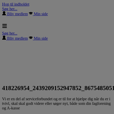
Hop til indholdet
Søg her...
Bliv medlem
Min side
Søg her...
Bliv medlem
Min side
418226954_2439209152947852_867548505
Vi er en del af serviceforbundet og er til for at hjælpe dig når du er i
tvivl, skal skal godt videre eller søger nyt, både som din fagforening
og A-kasse