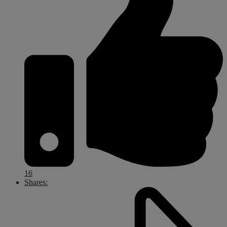
16
Shares: