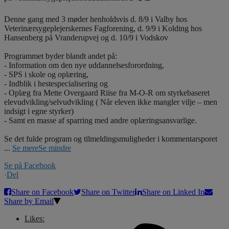
Denne gang med 3 møder henholdsvis d. 8/9 i Valby hos
Veterinærsygeplejerskernes Fagforening, d. 9/9 i Kolding hos
Hansenberg på Vranderupvej og d. 10/9 i Vodskov
Programmet byder blandt andet på:
- Information om den nye uddannelsesforordning,
- SPS i skole og oplæring,
- Indblik i hestespecialisering og
- Oplæg fra Mette Overgaard Riise fra M-O-R om styrkebaseret
elevudvikling/selvudvikling ( Når eleven ikke mangler vilje – men
indsigt i egne styrker)
- Samt en masse af sparring med andre oplæringsansvarlige.
Se det fulde program og tilmeldingsmuligheder i kommentarsporet
...
Se mere
Se mindre
Se på Facebook
·
Del
Share on Facebook
Share on Twitter
Share on Linked In
Share by Email
Likes: