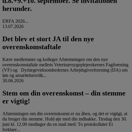
d.8.+9.+10. september. Se invitationen
herunder.
ERFA 2026...
13.07.2026
Det blev et stort JA til den nye
overenskomstaftale
Kære medlemmer og kolleger Afstemningen om den nye
overenskomstaftale mellem Veterinærsygeplejerskernes Fagforening
(VF) og Dyrlægevirksomhedernes Arbejdsgiverforening (DA) om
løn og ansættelsesvilk...
30.06.2026
Stem om din overenskomst – din stemme
er vigtig!
Afstemningen om din overenskomst er nu åben, og det er vigtigt, at
du bruger din stemme. Hold øje med din indbakke. Tirsdag den 30.
juni kl. 12.00 modtager du en mail med: To protokollater Et
forklare...