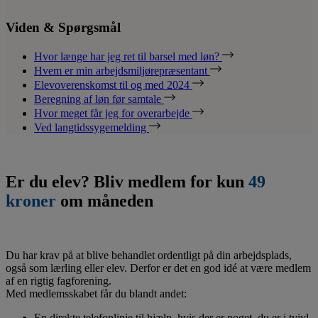
Viden & Spørgsmål
Hvor længe har jeg ret til barsel med løn?
Hvem er min arbejdsmiljørepræsentant
Elevoverenskomst til og med 2024
Beregning af løn før samtale
Hvor meget får jeg for overarbejde
Ved langtidssygemelding
Er du elev? Bliv medlem for kun
49
kroner
om måneden
Du har krav på at blive behandlet ordentligt på din arbejdsplads,
også som lærling eller elev. Derfor er det en god idé at være medlem
af en rigtig fagforening.
Med medlemsskabet får du blandt andet:
En direkte telefonlinje til hjælp, hvis der er noget, du er i tvivl