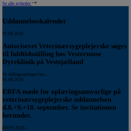
Se alle nyheder
Uddannelseskalender
07.08.2026
Autoriseret Veterinærsygeplejerske søges
til fuldtidsstilling hos Vestermose
Dyreklinik på Vestsjælland
Se stillingsopslaget her...
05.08.2026
ERFA møde for oplæringsansvarlige på
veterinærsygeplejerske uddannelsen
d.8.+9.+10. september. Se invitationen
herunder.
ERFA 2026...