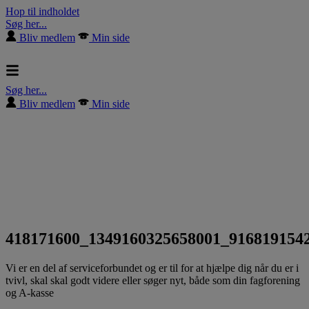
Hop til indholdet
Søg her...
Bliv medlem
Min side
Søg her...
Bliv medlem
Min side
418171600_1349160325658001_916819154
Vi er en del af serviceforbundet og er til for at hjælpe dig når du er i
tvivl, skal skal godt videre eller søger nyt, både som din fagforening
og A-kasse