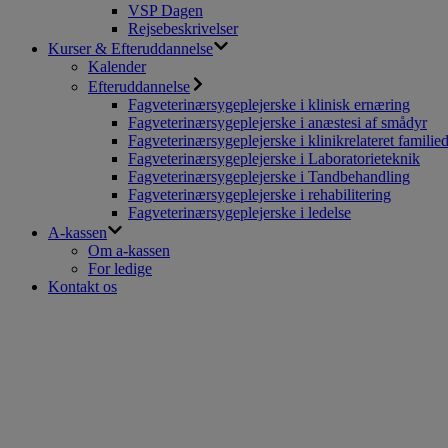
VSP Dagen
Rejsebeskrivelser
Kurser & Efteruddannelse
Kalender
Efteruddannelse
Fagveterinærsygeplejerske i klinisk ernæring
Fagveterinærsygeplejerske i anæstesi af smådyr
Fagveterinærsygeplejerske i klinikrelateret familie
Fagveterinærsygeplejerske i Laboratorieteknik
Fagveterinærsygeplejerske i Tandbehandling
Fagveterinærsygeplejerske i rehabilitering
Fagveterinærsygeplejerske i ledelse
A-kassen
Om a-kassen
For ledige
Kontakt os