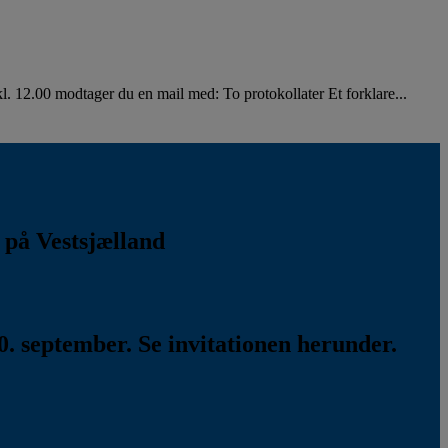
. 12.00 modtager du en mail med: To protokollater Et forklare...
k på Vestsjælland
. september. Se invitationen herunder.