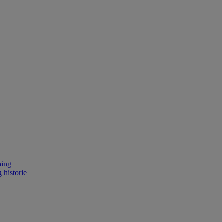
ning
 historie