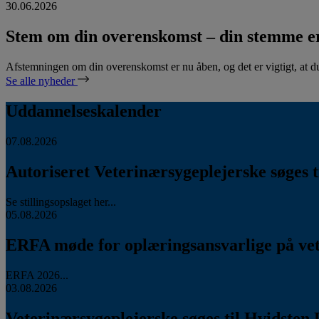
30.06.2026
Stem om din overenskomst – din stemme er
Afstemningen om din overenskomst er nu åben, og det er vigtigt, at d
Se alle nyheder
Uddannelseskalender
07.08.2026
Autoriseret Veterinærsygeplejerske søges ti
Se stillingsopslaget her...
05.08.2026
ERFA møde for oplæringsansvarlige på vete
ERFA 2026...
03.08.2026
Veterinærsygeplejerske søges til Hvidsten 