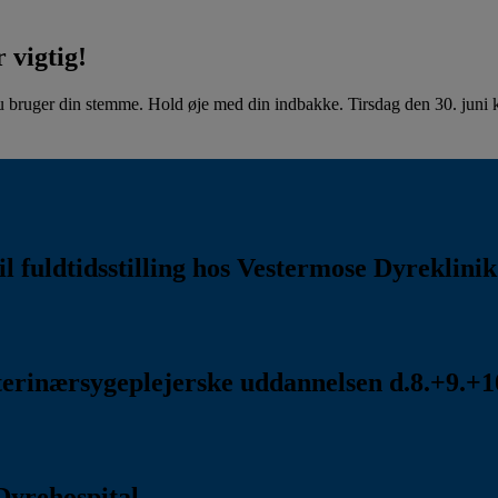
 vigtig!
u bruger din stemme. Hold øje med din indbakke. Tirsdag den 30. juni kl
l fuldtidsstilling hos Vestermose Dyreklini
rinærsygeplejerske uddannelsen d.8.+9.+10
Dyrehospital