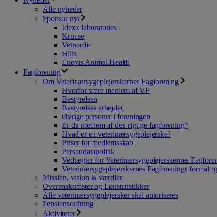
Nyheder
Alle nyheder
Sponsor nyt
Idexx laboratories
Kruuse
Vetnordic
Hills
Enovis Animal Health
Fagforening
Om Veterinærsygeplejerskernes Fagforening
Hvorfor være medlem af VF
Bestyrelsen
Bestyrelses arbejdet
Øvrige personer i foreningen
Er du medlem af den rigtige fagforening?
Hvad er en veterinærsygeplejerske?
Priser for medlemsskab
Persondatapolitik
Vedtægter for Veterinærsygeplejerskernes Fagfore
Veterinærsygeplejerskernes Fagforenings formål og
Mission, vision & værdier
Overenskomster og Lønstatistikker
Alle veterinærsygeplejersker skal autoriseres
Pensionsordning
Aktiviteter