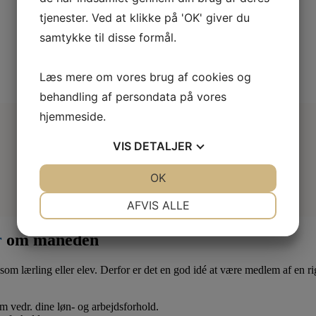
tjenester. Ved at klikke på 'OK' giver du
samtykke til disse formål.
Læs mere om vores brug af cookies og
behandling af persondata på vores
hjemmeside.
VIS
DETALJER
JA
NEJ
OK
JA
NEJ
NØDVENDIGE
PRÆFERENCER
AFVIS ALLE
JA
NEJ
JA
NEJ
r
om måneden
MARKETING
STATISTIK
som lærling eller elev. Derfor er det en god idé at være medlem af en ri
 om vedr. dine løn- og arbejdsforhold.