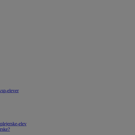
vsp-elever
plejerske-elev
rske?