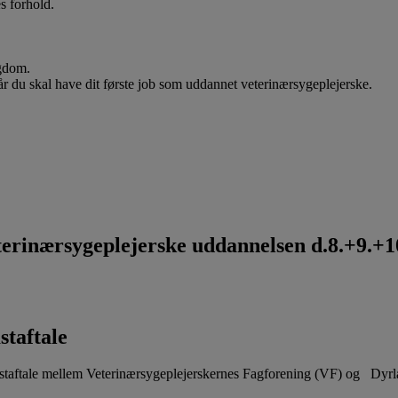
s forhold.
ygdom.
når du skal have dit første job som uddannet veterinærsygeplejerske.
rinærsygeplejerske uddannelsen d.8.+9.+10
staftale
aftale mellem Veterinærsygeplejerskernes Fagforening (VF) og Dyr