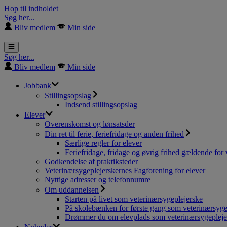
Hop til indholdet
Søg her...
Bliv medlem
Min side
Søg her...
Bliv medlem
Min side
Jobbank
Stillingsopslag
Indsend stillingsopslag
Elever
Overenskomst og lønsatsder
Din ret til ferie, feriefridage og anden frihed
Særlige regler for elever
Feriefridage, fridage og øvrig frihed gældende for 
Godkendelse af praktiksteder
Veterinærsygeplejerskernes Fagforening for elever
Nyttige adresser og telefonnumre
Om uddannelsen
Starten på livet som veterinærsygeplejerske
På skolebænken for første gang som veterinærsyge
Drømmer du om elevplads som veterinærsygepleje