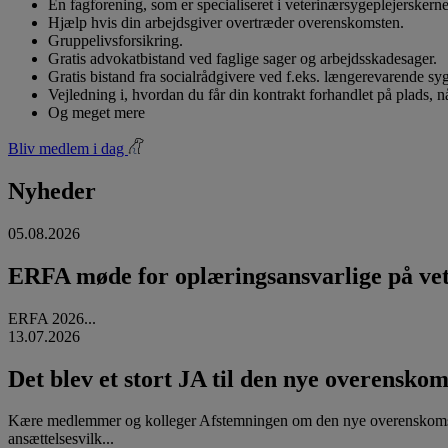
En fagforening, som er specialiseret i veterinærsygeplejerskerne
Hjælp hvis din arbejdsgiver overtræder overenskomsten.
Gruppelivsforsikring.
Gratis advokatbistand ved faglige sager og arbejdsskadesager.
Gratis bistand fra socialrådgivere ved f.eks. længerevarende s
Vejledning i, hvordan du får din kontrakt forhandlet på plads, 
Og meget mere
Bliv medlem i dag
Nyheder
05.08.2026
ERFA møde for oplæringsansvarlige på vete
ERFA 2026...
13.07.2026
Det blev et stort JA til den nye overenskom
Kære medlemmer og kolleger Afstemningen om den nye overenskomst
ansættelsesvilk...