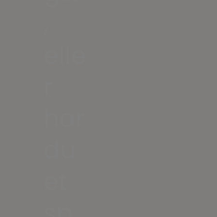
,
elle
r
har
du
et
sp