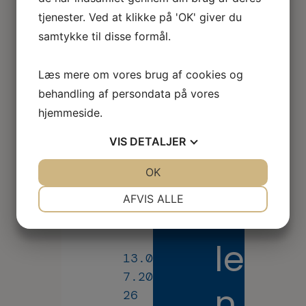
tjenester. Ved at klikke på 'OK' giver du
s
samtykke til disse formål.
05.0
e
8.20
Læs mere om vores brug af cookies og
26
behandling af persondata på vores
s
ERF
hjemmeside.
A
ERFA
VIS
DETALJER
mø
k
2026
JA
NEJ
OK
JA
NEJ
de
...
NØDVENDIGE
PRÆFERENCER
for
a
AFVIS ALLE
opl
JA
NEJ
JA
NEJ
æri
le
MARKETING
STATISTIK
13.0
ng
7.20
sa
n
26