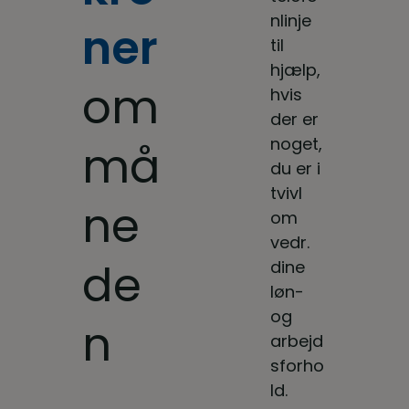
nlinje
ner
til
hjælp,
om
hvis
der er
noget,
må
du er i
tvivl
ne
om
vedr.
de
dine
løn-
og
n
arbejd
sforho
ld.