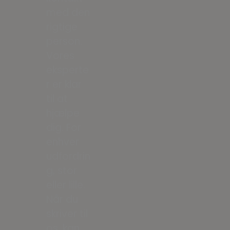
med den
rigtige
person.
Vores
eksperte
r er klar
til at
hjælpe
dig. For
enhver
udfordrin
g, stor
eller lille.
Når du
skriver til
os, kan