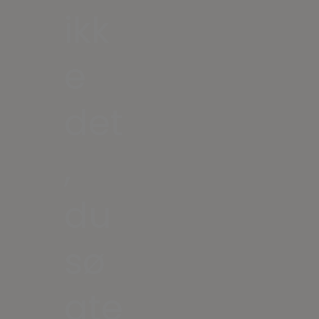
ikk
e
det
,
du
sø
gte