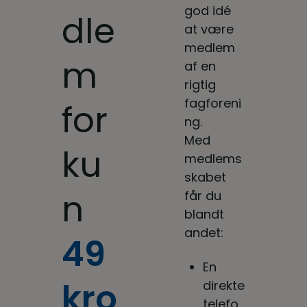
god idé
dle
at være
medlem
m
af en
rigtig
fagforeni
for
ng.
Med
ku
medlems
skabet
n
får du
blandt
andet:
49
En
kro
direkte
telefo