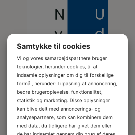
N
U
y
d
Samtykke til cookies
h
d
Vi og vores samarbejdspartnere bruger
e
a
teknologier, herunder cookies, til at
indsamle oplysninger om dig til forskellige
formål, herunder: Tilpasning af annoncering,
d
n
bedre brugeroplevelse, funktionalitet,
statistik og marketing. Disse oplysninger
e
n
kan blive delt med annoncerings- og
analysepartnere, som kan kombinere dem
r
el
med data, du tidligere har givet dem eller
de har indsamlet gennem din brug af deres