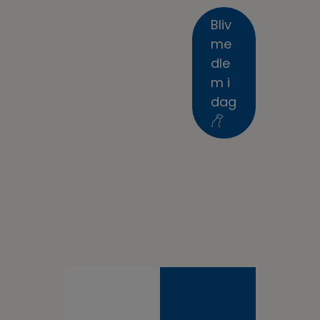
Bliv
me
dle
m i
dag