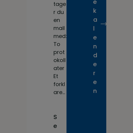
e
tage
k
r du
a
en
mail
l
med:
e
To
n
prot
d
okoll
e
ater
r
Et
e
forkl
n
are...
S
e