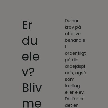
Er
Du har
krav på
at blive
du
behandle
t
ele
ordentligt
på din
arbejdspl
v?
ads, også
som
Bliv
lærling
eller elev.
me
Derfor er
det en