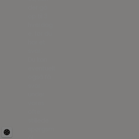
der gå
op til 3
hverdag
e, før du
har et
svar.
Du kan
eventuelt
også få
svar
under
vores
ofte
stillede
spørgsm
ål.