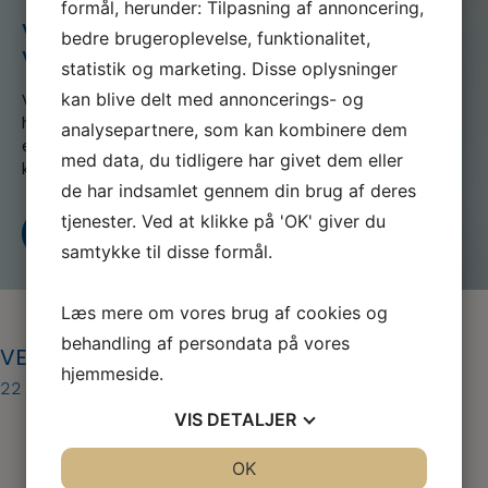
formål, herunder: Tilpasning af annoncering,
VET-01-skinne-kan-give-allergi-
bedre brugeroplevelse, funktionalitet,
Vet-Lite
statistik og marketing. Disse oplysninger
kan blive delt med annoncerings- og
Vi er en del af serviceforbundet og er til for at
hjælpe dig når du er i tvivl, skal skal godt videre
analysepartnere, som kan kombinere dem
eller søger nyt, både som din fagforening og A-
med data, du tidligere har givet dem eller
kasse
de har indsamlet gennem din brug af deres
tjenester. Ved at klikke på 'OK' giver du
Kontakt os
Bliv medlem i dag
samtykke til disse formål.
Læs mere om vores brug af cookies og
behandling af persondata på vores
VET-01-skinne-kan-give-allergi-Vet-Lite
hjemmeside.
22. feb 2021
VIS
DETALJER
JA
NEJ
OK
JA
NEJ