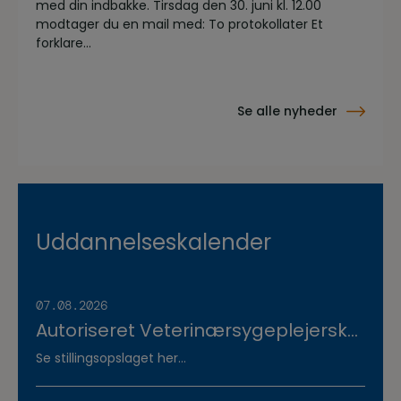
med din indbakke. Tirsdag den 30. juni kl. 12.00
modtager du en mail med: To protokollater Et
forklare...
Se alle nyheder
Uddannelseskalender
07.08.2026
Autoriseret Veterinærsygeplejerske
søges til fuldtidsstilling hos
Se stillingsopslaget her...
Vestermose Dyreklinik på
Vestsjælland