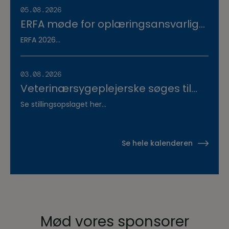
05.08.2026
ERFA møde for oplæringsansvarlige
på veterinærsygeplejerske
ERFA 2026...
uddannelsen d.8.+9.+10. september.
Se invitationen herunder.
03.08.2026
Veterinærsygeplejerske søges til
Hvidsten Dyrehospital
Se stillingsopslaget her...
Se hele kalenderen
Mød vores sponsorer