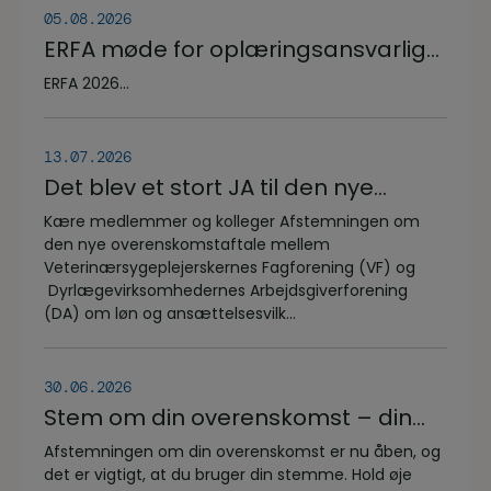
05.08.2026
ERFA møde for oplæringsansvarlige
på veterinærsygeplejerske
ERFA 2026...
uddannelsen d.8.+9.+10. september.
Se invitationen herunder.
13.07.2026
Det blev et stort JA til den nye
overenskomstaftale
Kære medlemmer og kolleger Afstemningen om
den nye overenskomstaftale mellem
Veterinærsygeplejerskernes Fagforening (VF) og
Dyrlægevirksomhedernes Arbejdsgiverforening
(DA) om løn og ansættelsesvilk...
30.06.2026
Stem om din overenskomst – din
stemme er vigtig!
Afstemningen om din overenskomst er nu åben, og
det er vigtigt, at du bruger din stemme. Hold øje