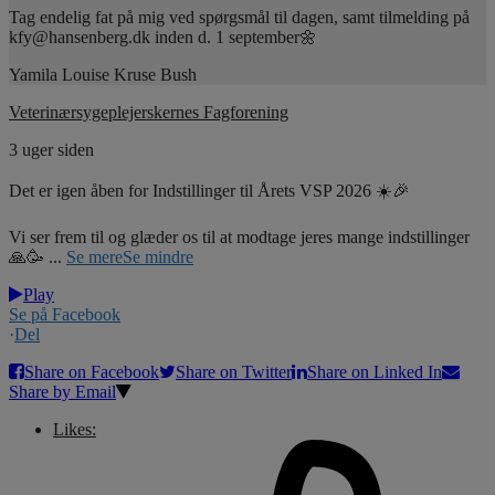
Tag endelig fat på mig ved spørgsmål til dagen, samt tilmelding på
kfy@hansenberg.dk inden d. 1 september🌼
Yamila Louise Kruse Bush
Veterinærsygeplejerskernes Fagforening
3 uger siden
Det er igen åben for Indstillinger til Årets VSP 2026 ☀️🎉
Vi ser frem til og glæder os til at modtage jeres mange indstillinger
🙏🥳
...
Se mere
Se mindre
Play
Se på Facebook
·
Del
Share on Facebook
Share on Twitter
Share on Linked In
Share by Email
Likes: