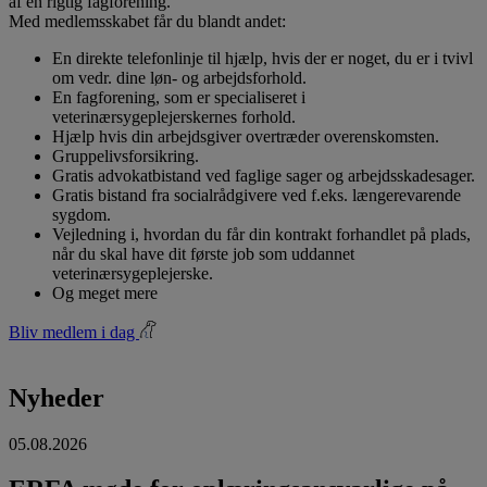
af en rigtig fagforening.
Med medlemsskabet får du blandt andet:
En direkte telefonlinje til hjælp, hvis der er noget, du er i tvivl
om vedr. dine løn- og arbejdsforhold.
En fagforening, som er specialiseret i
veterinærsygeplejerskernes forhold.
Hjælp hvis din arbejdsgiver overtræder overenskomsten.
Gruppelivsforsikring.
Gratis advokatbistand ved faglige sager og arbejdsskadesager.
Gratis bistand fra socialrådgivere ved f.eks. længerevarende
sygdom.
Vejledning i, hvordan du får din kontrakt forhandlet på plads,
når du skal have dit første job som uddannet
veterinærsygeplejerske.
Og meget mere
Bliv medlem i dag
Nyheder
05.08.2026