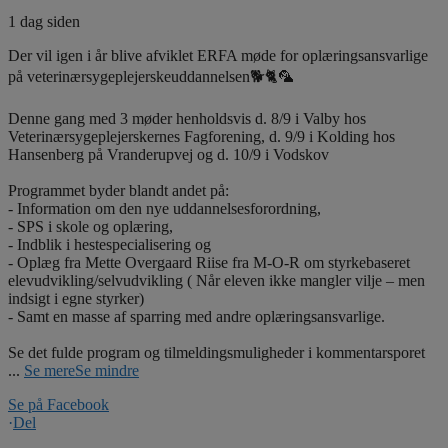
1 dag siden
Der vil igen i år blive afviklet ERFA møde for oplæringsansvarlige
på veterinærsygeplejerskeuddannelsen🐕🐈🦜
Denne gang med 3 møder henholdsvis d. 8/9 i Valby hos
Veterinærsygeplejerskernes Fagforening, d. 9/9 i Kolding hos
Hansenberg på Vranderupvej og d. 10/9 i Vodskov
Programmet byder blandt andet på:
- Information om den nye uddannelsesforordning,
- SPS i skole og oplæring,
- Indblik i hestespecialisering og
- Oplæg fra Mette Overgaard Riise fra M-O-R om styrkebaseret
elevudvikling/selvudvikling ( Når eleven ikke mangler vilje – men
indsigt i egne styrker)
- Samt en masse af sparring med andre oplæringsansvarlige.
Se det fulde program og tilmeldingsmuligheder i kommentarsporet
...
Se mere
Se mindre
Se på Facebook
·
Del