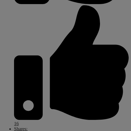
16
Shares: