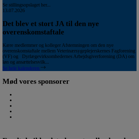
Se stillingsopslaget her...
13.07.2026
Det blev et stort JA til den nye
overenskomstaftale
Kære medlemmer og kolleger Afstemningen om den nye
overenskomstaftale mellem Veterinærsygeplejerskernes Fagforening
(VF) og Dyrlægevirksomhedernes Arbejdsgiverforening (DA) om
løn og ansættelsesvilk...
Se hele kalenderen
Mød vores sponsorer