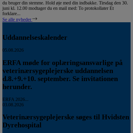
du bruger din stemme. Hold øje med din indbakke. Tirsdag den 30.
juni kl. 12.00 modtager du en mail med: To protokollater Et
forklare...
Se alle nyheder
Uddannelseskalender
05.08.2026
ERFA møde for oplæringsansvarlige på
veterinærsygeplejerske uddannelsen
d.8.+9.+10. september. Se invitationen
herunder.
ERFA 2026...
03.08.2026
Veterinærsygeplejerske søges til Hvidsten
Dyrehospital