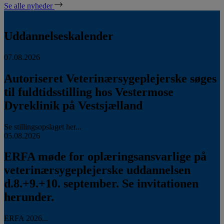
Se alle nyheder
Uddannelseskalender
07.08.2026
Autoriseret Veterinærsygeplejerske søges
til fuldtidsstilling hos Vestermose
Dyreklinik på Vestsjælland
Se stillingsopslaget her...
05.08.2026
ERFA møde for oplæringsansvarlige på
veterinærsygeplejerske uddannelsen
d.8.+9.+10. september. Se invitationen
herunder.
ERFA 2026...