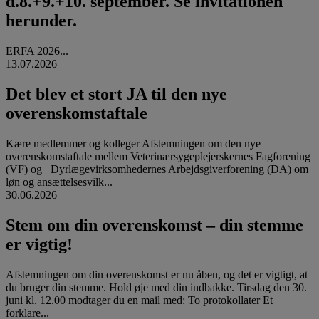
d.8.+9.+10. september. Se invitationen
herunder.
ERFA 2026...
13.07.2026
Det blev et stort JA til den nye
overenskomstaftale
Kære medlemmer og kolleger Afstemningen om den nye
overenskomstaftale mellem Veterinærsygeplejerskernes Fagforening
(VF) og Dyrlægevirksomhedernes Arbejdsgiverforening (DA) om
løn og ansættelsesvilk...
30.06.2026
Stem om din overenskomst – din stemme
er vigtig!
Afstemningen om din overenskomst er nu åben, og det er vigtigt, at
du bruger din stemme. Hold øje med din indbakke. Tirsdag den 30.
juni kl. 12.00 modtager du en mail med: To protokollater Et
forklare...