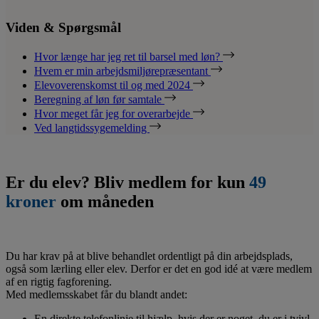
Viden & Spørgsmål
Hvor længe har jeg ret til barsel med løn?
Hvem er min arbejdsmiljørepræsentant
Elevoverenskomst til og med 2024
Beregning af løn før samtale
Hvor meget får jeg for overarbejde
Ved langtidssygemelding
Er du elev? Bliv medlem for kun
49
kroner
om måneden
Du har krav på at blive behandlet ordentligt på din arbejdsplads,
også som lærling eller elev. Derfor er det en god idé at være medlem
af en rigtig fagforening.
Med medlemsskabet får du blandt andet:
En direkte telefonlinje til hjælp, hvis der er noget, du er i tvivl