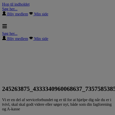
Hop til indholdet
Søg her...
Bliv medlem
Min side
Søg her...
Bliv medlem
Min side
245263875_4333340960068637_735758538
Vi er en del af serviceforbundet og er til for at hjælpe dig når du er i
tvivl, skal skal godt videre eller søger nyt, både som din fagforening
og A-kasse