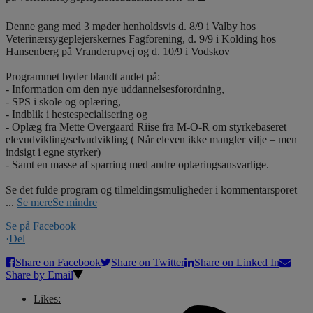
Denne gang med 3 møder henholdsvis d. 8/9 i Valby hos
Veterinærsygeplejerskernes Fagforening, d. 9/9 i Kolding hos
Hansenberg på Vranderupvej og d. 10/9 i Vodskov
Programmet byder blandt andet på:
- Information om den nye uddannelsesforordning,
- SPS i skole og oplæring,
- Indblik i hestespecialisering og
- Oplæg fra Mette Overgaard Riise fra M-O-R om styrkebaseret
elevudvikling/selvudvikling ( Når eleven ikke mangler vilje – men
indsigt i egne styrker)
- Samt en masse af sparring med andre oplæringsansvarlige.
Se det fulde program og tilmeldingsmuligheder i kommentarsporet
...
Se mere
Se mindre
Se på Facebook
·
Del
Share on Facebook
Share on Twitter
Share on Linked In
Share by Email
Likes: