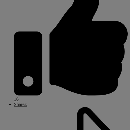
16
Shares: