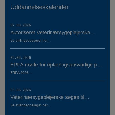
Uddannelseskalender
07.08.2026
Autoriseret Veterinærsygeplejerske
søges til fuldtidsstilling hos Vestermose
Se stillingsopslaget her...
Dyreklinik på Vestsjælland
05.08.2026
ERFA møde for oplæringsansvarlige på
veterinærsygeplejerske uddannelsen
ERFA 2026...
d.8.+9.+10. september. Se invitationen
herunder.
03.08.2026
Veterinærsygeplejerske søges til
Hvidsten Dyrehospital
Se stillingsopslaget her...