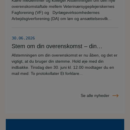
Kære medlemmer og kolleger Afstemningen om den nye
overenskomstaftale mellem Veterinærsygeplejerskernes
Fagforening (VF) og Dyrlægevirksomhedernes
Arbejdsgiverforening (DA) om løn og ansættelsesvilk...
30.06.2026
Stem om din overenskomst – din
stemme er vigtig!
Afstemningen om din overenskomst er nu åben, og det er
vigtigt, at du bruger din stemme. Hold øje med din
indbakke. Tirsdag den 30. juni kl. 12.00 modtager du en
mail med: To protokollater Et forklare...
Se alle nyheder