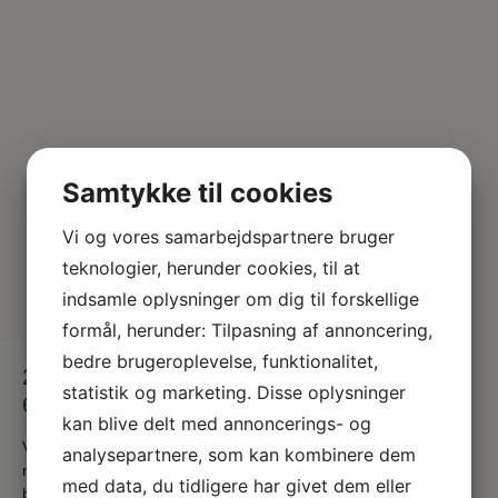
Samtykke til cookies
Vi og vores samarbejdspartnere bruger
teknologier, herunder cookies, til at
indsamle oplysninger om dig til forskellige
formål, herunder: Tilpasning af annoncering,
bedre brugeroplevelse, funktionalitet,
245159257_4333340930068640_52368
statistik og marketing. Disse oplysninger
68808420759586_n
kan blive delt med annoncerings- og
Vi er en del af serviceforbundet og er til for at hjælpe dig
analysepartnere, som kan kombinere dem
når du er i tvivl, skal skal godt videre eller søger nyt,
med data, du tidligere har givet dem eller
både som din fagforening og A-kasse