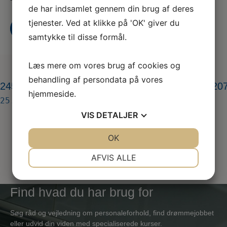
de har indsamlet gennem din brug af deres
tjenester. Ved at klikke på 'OK' giver du
Kontakt os
Bliv medlem i dag
samtykke til disse formål.
Læs mere om vores brug af cookies og
behandling af persondata på vores
245159257_4333340930068640_5236868808420
hjemmeside.
25. okt 2021
VIS
DETALJER
JA
NEJ
OK
JA
NEJ
NØDVENDIGE
PRÆFERENCER
AFVIS ALLE
JA
NEJ
JA
NEJ
Find hvad du har brug for
MARKETING
STATISTIK
Søg råd og vejledning om personaleforhold, find drømmejobbet
eller udvid din viden med specialiserede kurser.