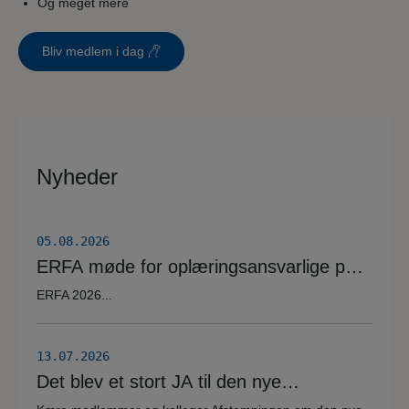
Og meget mere
Bliv medlem i dag
Nyheder
05.08.2026
ERFA møde for oplæringsansvarlige på
veterinærsygeplejerske uddannelsen
ERFA 2026...
d.8.+9.+10. september. Se invitationen
herunder.
13.07.2026
Det blev et stort JA til den nye
overenskomstaftale