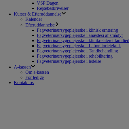
VSP Dagen
Rejsebeskrivelser
Kurser & Efteruddannelse
Kalender
Efteruddannelse
Fagveterinærsygeplejerske i klinisk ernæring
Fagveterinærsygeplejerske i anæstesi af smådyr
Fagveterinærsygeplejerske i klinikrelateret familie
Fagveterinærsygeplejerske i Laboratorieteknik
Fagveterinærsygeplejerske i Tandbehandling
Fagveterinærsygeplejerske i rehabilitering
Fagveterinærsygeplejerske i ledelse
A-kassen
Om a-kassen
For ledige
Kontakt os