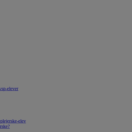
vsp-elever
plejerske-elev
rske?