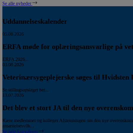
Se alle nyheder
Uddannelseskalender
05.08.2026
ERFA møde for oplæringsansvarlige på vete
ERFA 2026...
03.08.2026
Veterinærsygeplejerske søges til Hvidsten 
Se stillingsopslaget her...
13.07.2026
Det blev et stort JA til den nye overenskom
Kære medlemmer og kolleger Afstemningen om den nye overenskomst
ansættelsesvilk...
Se hele kalenderen