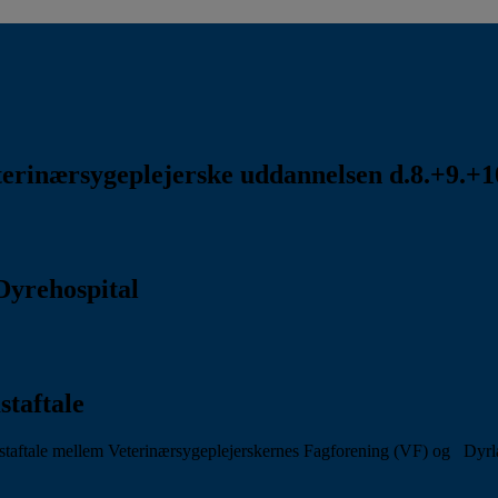
rinærsygeplejerske uddannelsen d.8.+9.+10
Dyrehospital
staftale
aftale mellem Veterinærsygeplejerskernes Fagforening (VF) og Dyr