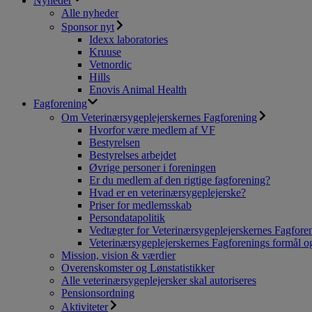
Nyheder
Alle nyheder
Sponsor nyt
Idexx laboratories
Kruuse
Vetnordic
Hills
Enovis Animal Health
Fagforening
Om Veterinærsygeplejerskernes Fagforening
Hvorfor være medlem af VF
Bestyrelsen
Bestyrelses arbejdet
Øvrige personer i foreningen
Er du medlem af den rigtige fagforening?
Hvad er en veterinærsygeplejerske?
Priser for medlemsskab
Persondatapolitik
Vedtægter for Veterinærsygeplejerskernes Fagfore
Veterinærsygeplejerskernes Fagforenings formål og
Mission, vision & værdier
Overenskomster og Lønstatistikker
Alle veterinærsygeplejersker skal autoriseres
Pensionsordning
Aktiviteter