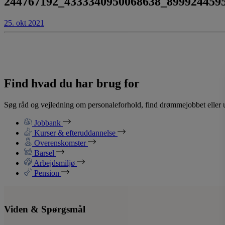
244767192_4333340950068638_899924459
25. okt 2021
Find hvad du har brug for
Søg råd og vejledning om personaleforhold, find drømmejobbet eller u
Jobbank
Kurser & efteruddannelse
Overenskomster
Barsel
Arbejdsmiljø
Pension
Viden & Spørgsmål