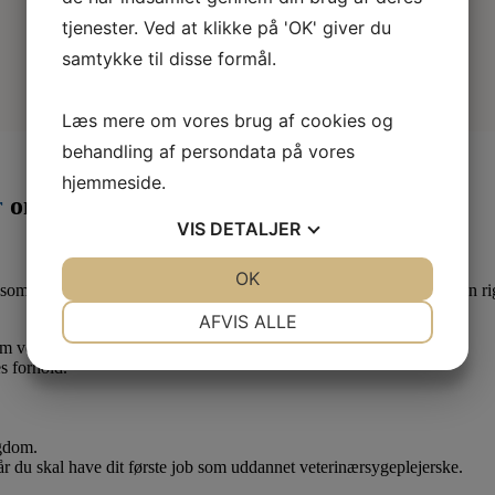
tjenester. Ved at klikke på 'OK' giver du
samtykke til disse formål.
Læs mere om vores brug af cookies og
behandling af persondata på vores
hjemmeside.
r
om måneden
VIS
DETALJER
JA
NEJ
OK
JA
NEJ
som lærling eller elev. Derfor er det en god idé at være medlem af en ri
NØDVENDIGE
PRÆFERENCER
AFVIS ALLE
 om vedr. dine løn- og arbejdsforhold.
JA
NEJ
JA
NEJ
s forhold.
MARKETING
STATISTIK
ygdom.
når du skal have dit første job som uddannet veterinærsygeplejerske.