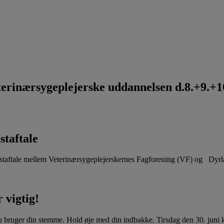
rinærsygeplejerske uddannelsen d.8.+9.+10
staftale
aftale mellem Veterinærsygeplejerskernes Fagforening (VF) og Dyr
 vigtig!
u bruger din stemme. Hold øje med din indbakke. Tirsdag den 30. juni kl