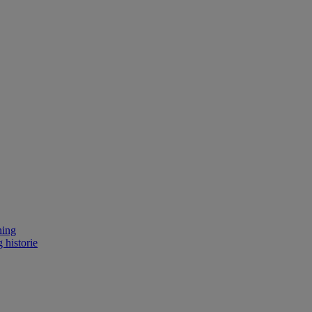
ning
 historie