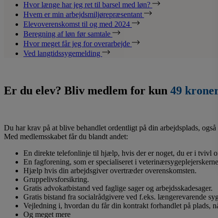
Hvor længe har jeg ret til barsel med løn?
Hvem er min arbejdsmiljørepræsentant
Elevoverenskomst til og med 2024
Beregning af løn før samtale
Hvor meget får jeg for overarbejde
Ved langtidssygemelding
Er du elev? Bliv medlem for kun
49 krone
Du har krav på at blive behandlet ordentligt på din arbejdsplads, også 
Med medlemsskabet får du blandt andet:
En direkte telefonlinje til hjælp, hvis der er noget, du er i tvivl
En fagforening, som er specialiseret i veterinærsygeplejerskerne
Hjælp hvis din arbejdsgiver overtræder overenskomsten.
Gruppelivsforsikring.
Gratis advokatbistand ved faglige sager og arbejdsskadesager.
Gratis bistand fra socialrådgivere ved f.eks. længerevarende s
Vejledning i, hvordan du får din kontrakt forhandlet på plads, 
Og meget mere