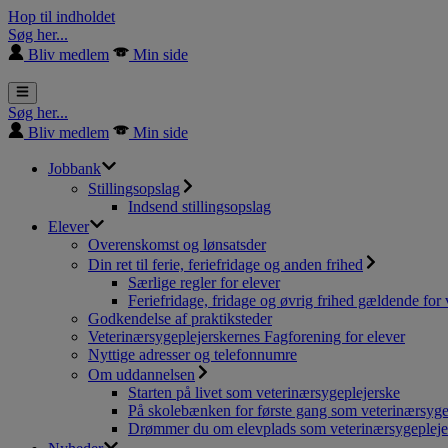
Hop til indholdet
Søg her...
Bliv medlem
Min side
Søg her...
Bliv medlem
Min side
Jobbank
Stillingsopslag
Indsend stillingsopslag
Elever
Overenskomst og lønsatsder
Din ret til ferie, feriefridage og anden frihed
Særlige regler for elever
Feriefridage, fridage og øvrig frihed gældende for 
Godkendelse af praktiksteder
Veterinærsygeplejerskernes Fagforening for elever
Nyttige adresser og telefonnumre
Om uddannelsen
Starten på livet som veterinærsygeplejerske
På skolebænken for første gang som veterinærsyge
Drømmer du om elevplads som veterinærsygepleje