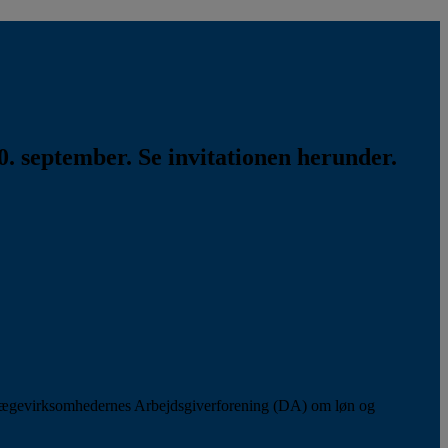
. september. Se invitationen herunder.
lægevirksomhedernes Arbejdsgiverforening (DA) om løn og