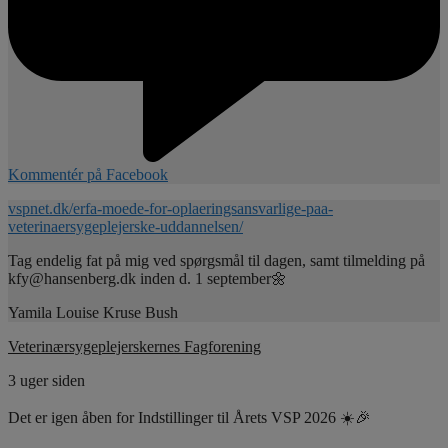
Kommentér på Facebook
vspnet.dk/erfa-moede-for-oplaeringsansvarlige-paa-
veterinaersygeplejerske-uddannelsen/
Tag endelig fat på mig ved spørgsmål til dagen, samt tilmelding på
kfy@hansenberg.dk inden d. 1 september🌼
Yamila Louise Kruse Bush
Veterinærsygeplejerskernes Fagforening
3 uger siden
Det er igen åben for Indstillinger til Årets VSP 2026 ☀️🎉