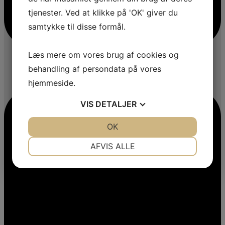
tjenester. Ved at klikke på 'OK' giver du
samtykke til disse formål.
Læs mere om vores brug af cookies og
behandling af persondata på vores
hjemmeside.
VIS
DETALJER
JA
NEJ
OK
JA
NEJ
NØDVENDIGE
PRÆFERENCER
AFVIS ALLE
JA
NEJ
JA
NEJ
MARKETING
STATISTIK