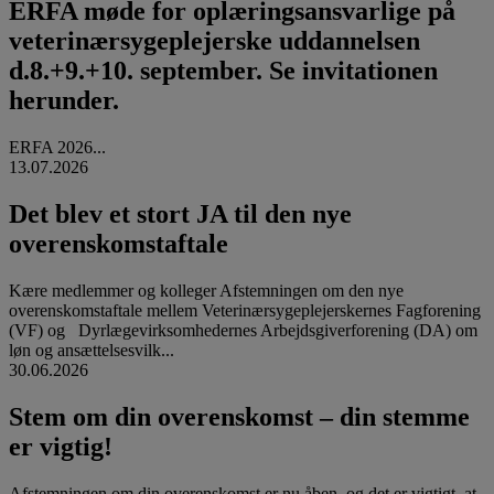
ERFA møde for oplæringsansvarlige på
veterinærsygeplejerske uddannelsen
d.8.+9.+10. september. Se invitationen
herunder.
ERFA 2026...
13.07.2026
Det blev et stort JA til den nye
overenskomstaftale
Kære medlemmer og kolleger Afstemningen om den nye
overenskomstaftale mellem Veterinærsygeplejerskernes Fagforening
(VF) og Dyrlægevirksomhedernes Arbejdsgiverforening (DA) om
løn og ansættelsesvilk...
30.06.2026
Stem om din overenskomst – din stemme
er vigtig!
Afstemningen om din overenskomst er nu åben, og det er vigtigt, at