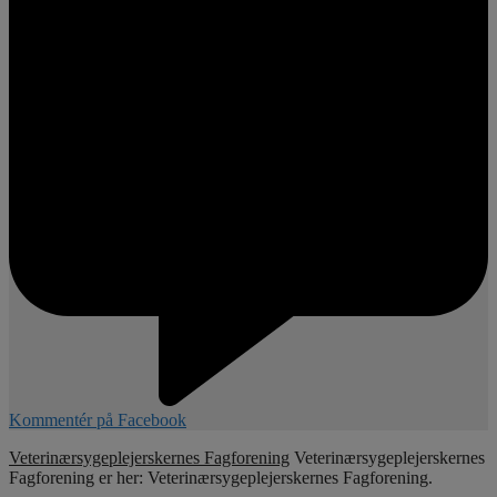
Kommentér på Facebook
Veterinærsygeplejerskernes Fagforening
Veterinærsygeplejerskernes
Fagforening er her: Veterinærsygeplejerskernes Fagforening.