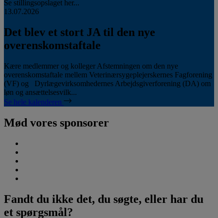
Se stillingsopslaget her...
13.07.2026
Det blev et stort JA til den nye
overenskomstaftale
Kære medlemmer og kolleger Afstemningen om den nye
overenskomstaftale mellem Veterinærsygeplejerskernes Fagforening
(VF) og Dyrlægevirksomhedernes Arbejdsgiverforening (DA) om
løn og ansættelsesvilk...
Se hele kalenderen
Mød vores sponsorer
Fandt du ikke det, du søgte, eller har du
et spørgsmål?