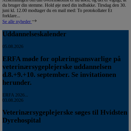
du bruger din stemme. Hold øje med din indbakke. Tirsdag den 30.
juni kl. 12.00 modtager du en mail med: To protokollater Et
forklare...
Se alle nyheder
Uddannelseskalender
05.08.2026
ERFA møde for oplæringsansvarlige på
veterinærsygeplejerske uddannelsen
d.8.+9.+10. september. Se invitationen
herunder.
ERFA 2026...
03.08.2026
Veterinærsygeplejerske søges til Hvidsten
Dyrehospital