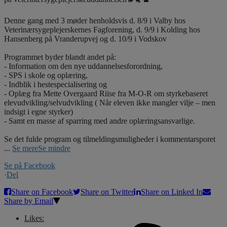
Denne gang med 3 møder henholdsvis d. 8/9 i Valby hos
Veterinærsygeplejerskernes Fagforening, d. 9/9 i Kolding hos
Hansenberg på Vranderupvej og d. 10/9 i Vodskov
Programmet byder blandt andet på:
- Information om den nye uddannelsesforordning,
- SPS i skole og oplæring,
- Indblik i hestespecialisering og
- Oplæg fra Mette Overgaard Riise fra M-O-R om styrkebaseret
elevudvikling/selvudvikling ( Når eleven ikke mangler vilje – men
indsigt i egne styrker)
- Samt en masse af sparring med andre oplæringsansvarlige.
Se det fulde program og tilmeldingsmuligheder i kommentarsporet
...
Se mere
Se mindre
Se på Facebook
·
Del
Share on Facebook
Share on Twitter
Share on Linked In
Share by Email
Likes: