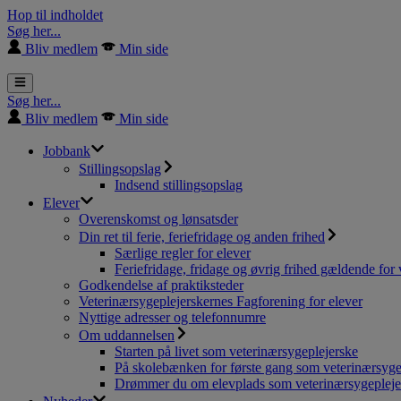
Hop til indholdet
Søg her...
Bliv medlem
Min side
Søg her...
Bliv medlem
Min side
Jobbank
Stillingsopslag
Indsend stillingsopslag
Elever
Overenskomst og lønsatsder
Din ret til ferie, feriefridage og anden frihed
Særlige regler for elever
Feriefridage, fridage og øvrig frihed gældende for 
Godkendelse af praktiksteder
Veterinærsygeplejerskernes Fagforening for elever
Nyttige adresser og telefonnumre
Om uddannelsen
Starten på livet som veterinærsygeplejerske
På skolebænken for første gang som veterinærsyge
Drømmer du om elevplads som veterinærsygepleje