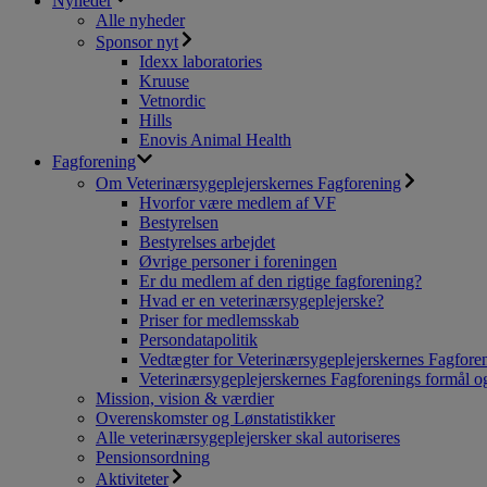
Nyheder
Alle nyheder
Sponsor nyt
Idexx laboratories
Kruuse
Vetnordic
Hills
Enovis Animal Health
Fagforening
Om Veterinærsygeplejerskernes Fagforening
Hvorfor være medlem af VF
Bestyrelsen
Bestyrelses arbejdet
Øvrige personer i foreningen
Er du medlem af den rigtige fagforening?
Hvad er en veterinærsygeplejerske?
Priser for medlemsskab
Persondatapolitik
Vedtægter for Veterinærsygeplejerskernes Fagfore
Veterinærsygeplejerskernes Fagforenings formål og
Mission, vision & værdier
Overenskomster og Lønstatistikker
Alle veterinærsygeplejersker skal autoriseres
Pensionsordning
Aktiviteter