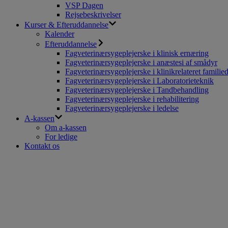
VSP Dagen
Rejsebeskrivelser
Kurser & Efteruddannelse
Kalender
Efteruddannelse
Fagveterinærsygeplejerske i klinisk ernæring
Fagveterinærsygeplejerske i anæstesi af smådyr
Fagveterinærsygeplejerske i klinikrelateret familie
Fagveterinærsygeplejerske i Laboratorieteknik
Fagveterinærsygeplejerske i Tandbehandling
Fagveterinærsygeplejerske i rehabilitering
Fagveterinærsygeplejerske i ledelse
A-kassen
Om a-kassen
For ledige
Kontakt os