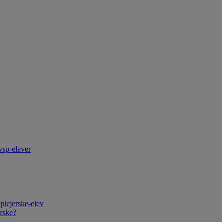
vsp-elever
plejerske-elev
rske?