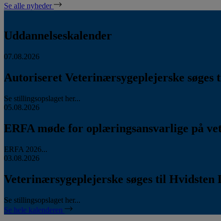
Se alle nyheder
Uddannelseskalender
07.08.2026
Autoriseret Veterinærsygeplejerske søges ti
Se stillingsopslaget her...
05.08.2026
ERFA møde for oplæringsansvarlige på vete
ERFA 2026...
03.08.2026
Veterinærsygeplejerske søges til Hvidsten 
Se stillingsopslaget her...
Se hele kalenderen