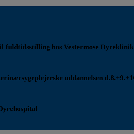
l fuldtidsstilling hos Vestermose Dyreklini
rinærsygeplejerske uddannelsen d.8.+9.+10
Dyrehospital