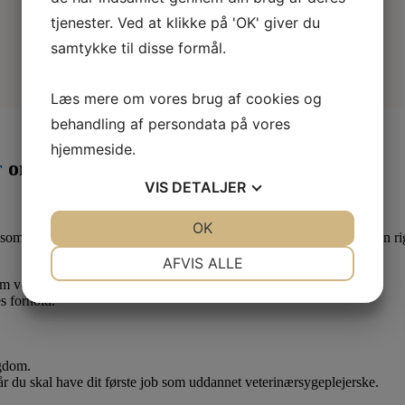
tjenester. Ved at klikke på 'OK' giver du
samtykke til disse formål.
Læs mere om vores brug af cookies og
behandling af persondata på vores
hjemmeside.
r
om måneden
VIS
DETALJER
JA
NEJ
OK
JA
NEJ
som lærling eller elev. Derfor er det en god idé at være medlem af en ri
NØDVENDIGE
PRÆFERENCER
AFVIS ALLE
 om vedr. dine løn- og arbejdsforhold.
JA
NEJ
JA
NEJ
s forhold.
MARKETING
STATISTIK
ygdom.
når du skal have dit første job som uddannet veterinærsygeplejerske.