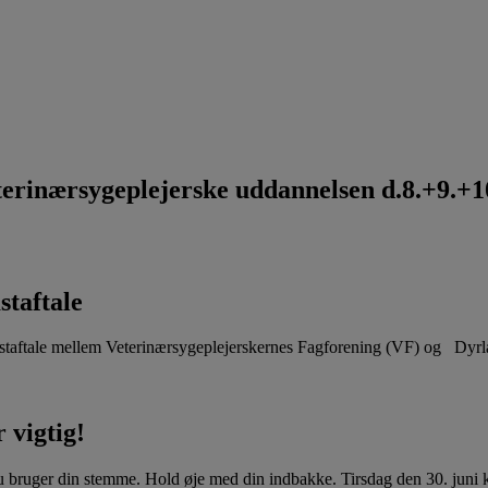
rinærsygeplejerske uddannelsen d.8.+9.+10
staftale
aftale mellem Veterinærsygeplejerskernes Fagforening (VF) og Dyr
 vigtig!
u bruger din stemme. Hold øje med din indbakke. Tirsdag den 30. juni kl