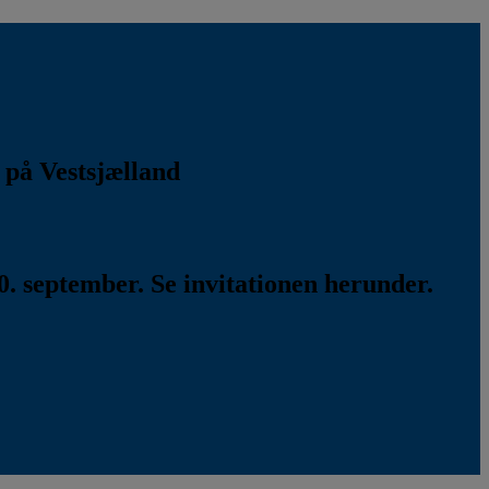
k på Vestsjælland
. september. Se invitationen herunder.