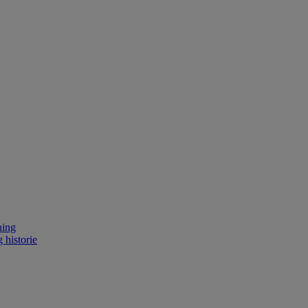
ning
 historie