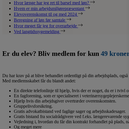
Hvor længe har jeg ret til barsel med løn?
Hvem er min arbejdsmiljørepræsentant
Elevoverenskomst til og med 2024
Beregning af løn før samtale
Hvor meget får jeg for overarbejde
Ved langtidssygemelding
Er du elev? Bliv medlem for kun
49 krone
Du har krav på at blive behandlet ordentligt på din arbejdsplads, også 
Med medlemsskabet får du blandt andet:
En direkte telefonlinje til hjælp, hvis der er noget, du er i tvivl
En fagforening, som er specialiseret i veterinærsygeplejerskerne
Hjælp hvis din arbejdsgiver overtræder overenskomsten.
Gruppelivsforsikring.
Gratis advokatbistand ved faglige sager og arbejdsskadesager.
Gratis bistand fra socialrådgivere ved f.eks. længerevarende s
Vejledning i, hvordan du får din kontrakt forhandlet på plads, 
Og meget mere