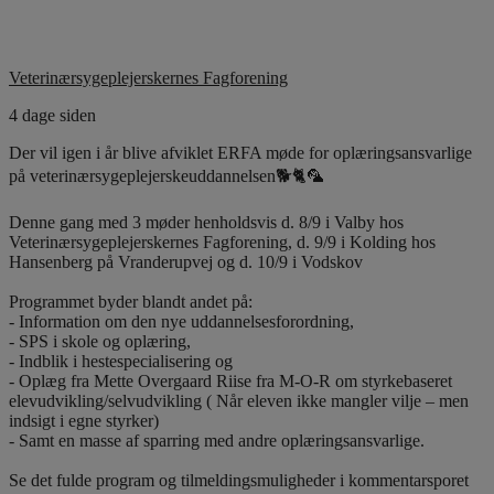
Veterinærsygeplejerskernes Fagforening
4 dage siden
Der vil igen i år blive afviklet ERFA møde for oplæringsansvarlige
på veterinærsygeplejerskeuddannelsen🐕🐈🦜
Denne gang med 3 møder henholdsvis d. 8/9 i Valby hos
Veterinærsygeplejerskernes Fagforening, d. 9/9 i Kolding hos
Hansenberg på Vranderupvej og d. 10/9 i Vodskov
Programmet byder blandt andet på:
- Information om den nye uddannelsesforordning,
- SPS i skole og oplæring,
- Indblik i hestespecialisering og
- Oplæg fra Mette Overgaard Riise fra M-O-R om styrkebaseret
elevudvikling/selvudvikling ( Når eleven ikke mangler vilje – men
indsigt i egne styrker)
- Samt en masse af sparring med andre oplæringsansvarlige.
Se det fulde program og tilmeldingsmuligheder i kommentarsporet