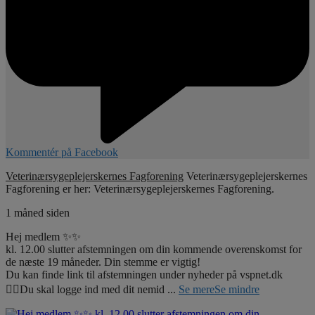
Kommentér på Facebook
Veterinærsygeplejerskernes Fagforening
Veterinærsygeplejerskernes
Fagforening er her: Veterinærsygeplejerskernes Fagforening.
1 måned siden
Hej medlem ✨✨
kl. 12.00 slutter afstemningen om din kommende overenskomst for
de næste 19 måneder. Din stemme er vigtig!
Du kan finde link til afstemningen under nyheder på vspnet.dk
☝🏼Du skal logge ind med dit nemid
...
Se mere
Se mindre