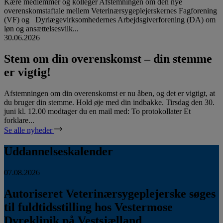
Kære medlemmer og kolleger Afstemningen om den nye
overenskomstaftale mellem Veterinærsygeplejerskernes Fagforening
(VF) og Dyrlægevirksomhedernes Arbejdsgiverforening (DA) om
løn og ansættelsesvilk...
30.06.2026
Stem om din overenskomst – din stemme
er vigtig!
Afstemningen om din overenskomst er nu åben, og det er vigtigt, at
du bruger din stemme. Hold øje med din indbakke. Tirsdag den 30.
juni kl. 12.00 modtager du en mail med: To protokollater Et
forklare...
Se alle nyheder
Uddannelseskalender
07.08.2026
Autoriseret Veterinærsygeplejerske søges
til fuldtidsstilling hos Vestermose
Dyreklinik på Vestsjælland