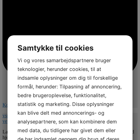
Samtykke til cookies
Vi og vores samarbejdspartnere bruger
teknologier, herunder cookies, til at
indsamle oplysninger om dig til forskellige
formål, herunder: Tilpasning af annoncering,
bedre brugeroplevelse, funktionalitet,
statistik og marketing. Disse oplysninger
Kommentér på Facebook
kan blive delt med annoncerings- og
vspnet.dk/erfa-moede-for-oplaeringsansvarlige-paa-
analysepartnere, som kan kombinere dem
veterinaersygeplejerske-uddannelsen/
med data, du tidligere har givet dem eller
Lad mig uddybe indholdet 💚. Jeg vil give jer nogle værktøjer med
hjem så undertitlen er : Hvordan uddannelsesansvarlige kan bruge
de har indsamlet gennem din brug af deres