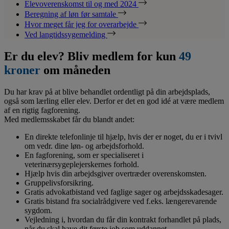
Elevoverenskomst til og med 2024
Beregning af løn før samtale
Hvor meget får jeg for overarbejde
Ved langtidssygemelding
Er du elev? Bliv medlem for kun
49
kroner
om måneden
Du har krav på at blive behandlet ordentligt på din arbejdsplads,
også som lærling eller elev. Derfor er det en god idé at være medlem
af en rigtig fagforening.
Med medlemsskabet får du blandt andet:
En direkte telefonlinje til hjælp, hvis der er noget, du er i tvivl
om vedr. dine løn- og arbejdsforhold.
En fagforening, som er specialiseret i
veterinærsygeplejerskernes forhold.
Hjælp hvis din arbejdsgiver overtræder overenskomsten.
Gruppelivsforsikring.
Gratis advokatbistand ved faglige sager og arbejdsskadesager.
Gratis bistand fra socialrådgivere ved f.eks. længerevarende
sygdom.
Vejledning i, hvordan du får din kontrakt forhandlet på plads,
når du skal have dit første job som uddannet