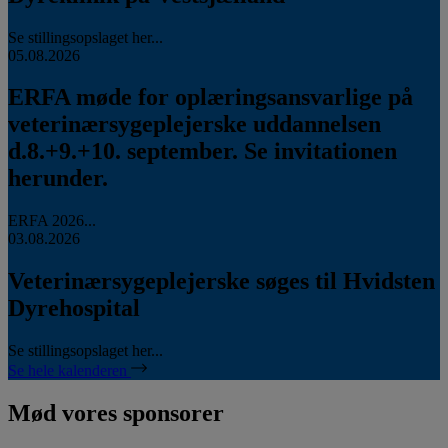
Se stillingsopslaget her...
05.08.2026
ERFA møde for oplæringsansvarlige på
veterinærsygeplejerske uddannelsen
d.8.+9.+10. september. Se invitationen
herunder.
ERFA 2026...
03.08.2026
Veterinærsygeplejerske søges til Hvidsten
Dyrehospital
Se stillingsopslaget her...
Se hele kalenderen
Mød vores sponsorer