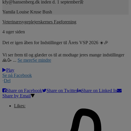
kfy@hansenberg.dk inden d. 1 september🌼
Yamila Louise Kruse Bush
Veterinærsygeplejerskernes Fagforening
4 uger siden
Det er igen åben for Indstillinger til Årets VSP 2026 ☀️🎉
Vi ser frem til og glæder os til at modtage jeres mange indstillinger
🙏🥳
...
Se mere
Se mindre
Play
Se på Facebook
·
Del
Share on Facebook
Share on Twitter
Share on Linked In
Share by Email
Likes: