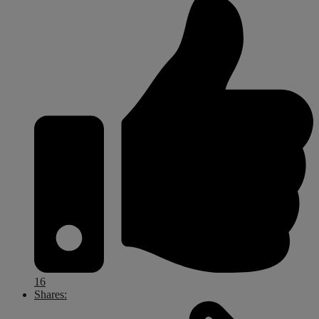
16
Shares: