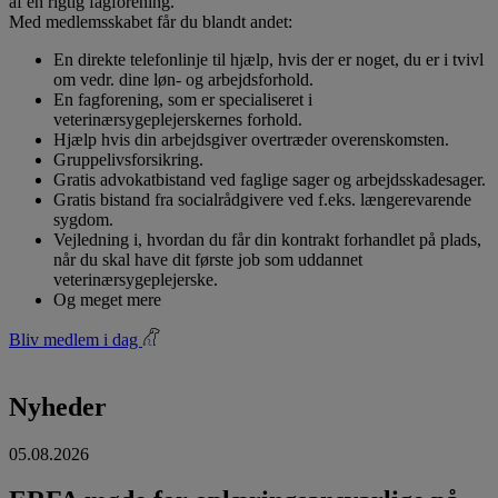
af en rigtig fagforening.
Med medlemsskabet får du blandt andet:
En direkte telefonlinje til hjælp, hvis der er noget, du er i tvivl
om vedr. dine løn- og arbejdsforhold.
En fagforening, som er specialiseret i
veterinærsygeplejerskernes forhold.
Hjælp hvis din arbejdsgiver overtræder overenskomsten.
Gruppelivsforsikring.
Gratis advokatbistand ved faglige sager og arbejdsskadesager.
Gratis bistand fra socialrådgivere ved f.eks. længerevarende
sygdom.
Vejledning i, hvordan du får din kontrakt forhandlet på plads,
når du skal have dit første job som uddannet
veterinærsygeplejerske.
Og meget mere
Bliv medlem i dag
Nyheder
05.08.2026