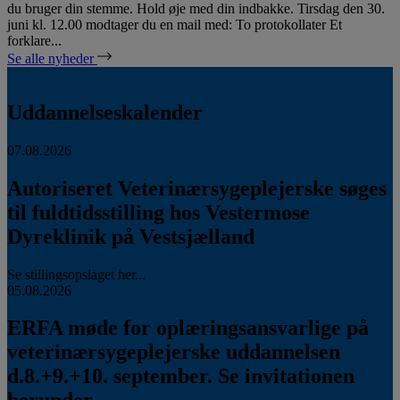
du bruger din stemme. Hold øje med din indbakke. Tirsdag den 30.
juni kl. 12.00 modtager du en mail med: To protokollater Et
forklare...
Se alle nyheder
Uddannelseskalender
07.08.2026
Autoriseret Veterinærsygeplejerske søges
til fuldtidsstilling hos Vestermose
Dyreklinik på Vestsjælland
Se stillingsopslaget her...
05.08.2026
ERFA møde for oplæringsansvarlige på
veterinærsygeplejerske uddannelsen
d.8.+9.+10. september. Se invitationen