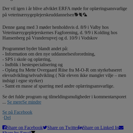
Der vil igen i år blive afviklet ERFA møde for oplæringsansvarlige
på veterinærsygeplejerskeuddannelsen🐕🐈🦜
Denne gang med 3 møder henholdsvis d. 8/9 i Valby hos
Veterinærsygeplejerskernes Fagforening, d. 9/9 i Kolding hos
Hansenberg på Vranderupvej og d. 10/9 i Vodskov
Programmet byder blandt andet på:
- Information om den nye uddannelsesforordning,
- SPS i skole og oplæring,
- Indblik i hestespecialisering og
- Oplæg fra Mette Overgaard Riise fra M-O-R om styrkebaseret
elevudvikling/selvudvikling ( Når eleven ikke mangler vilje – men
indsigt i egne styrker)
- Samt en masse af sparring med andre oplæringsansvarlige.
Se det fulde program og tilmeldingsmuligheder i kommentarsporet
...
Se mere
Se mindre
Se på Facebook
·
Del
Share on Facebook
Share on Twitter
Share on Linked In
Share by Email