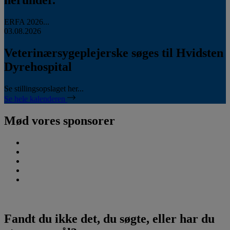
herunder.
ERFA 2026...
03.08.2026
Veterinærsygeplejerske søges til Hvidsten
Dyrehospital
Se stillingsopslaget her...
Se hele kalenderen
Mød vores sponsorer
Fandt du ikke det, du søgte, eller har du