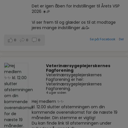
Det er igen åben for Indstillinger til Årets VSP
2026 ☀️🎉
Vi ser frem til og glæder os til at modtage
jeres mange indstillinger 🙏🥳
Se på Facebook
·
Del
0
0
0
Veterinærsygeplejerskernes
Fagforening
Veterinærsygeplejerskernes
Fagforening er her:
Veterinærsygeplejerskernes
Fagforening.
4 uger siden
Hej medlem ✨✨
kl. 12.00 slutter afstemningen om din
kommende overenskomst for de næste 19
måneder. Din stemme er vigtig!
Du kan finde link til afstemningen under