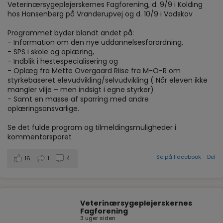
Veterinærsygeplejerskernes Fagforening, d. 9/9 i Kolding
hos Hansenberg på Vranderupvej og d. 10/9 i Vodskov
Programmet byder blandt andet på:
- Information om den nye uddannelsesforordning,
- SPS i skole og oplæring,
- Indblik i hestespecialisering og
- Oplæg fra Mette Overgaard Riise fra M-O-R om
styrkebaseret elevudvikling/selvudvikling ( Når eleven ikke
mangler vilje – men indsigt i egne styrker)
- Samt en masse af sparring med andre
oplæringsansvarlige.
Se det fulde program og tilmeldingsmuligheder i
kommentarsporet
Se på Facebook
·
Del
16
1
4
Veterinærsygeplejerskernes
Fagforening
3 uger siden