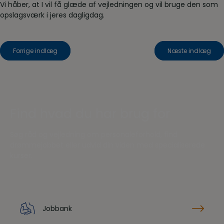
Vi håber, at I vil få glæde af vejledningen og vil bruge den som
opslagsværk i jeres dagligdag.
Indlægsnavigation
Forrige indlæg
Næste indlæg
Find hvad du har brug for
Søg råd og vejledning om personaleforhold, find
drømmejobbet eller udvid din viden med specialiserede
kurser.
Jobbank