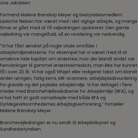
Line Jakobsen
Formand Malene Brendorp Meyer og bestyrelsesmedlem
Liselotte Nielsen har været med i det vigtige arbejde, og mange
timer er gået med at få vejledningen opdateret. Den gamle
vejledning var mangelfuld, så en revidering var nødvendig.
”Vi har fået ændret på nogle vitale områder i
arbejdsmiljøteksterne. For eksempel har vi været med til at
omskrive hele kapitlet om anæstesi, hvor der blandt andet var
henvisninger til gammel anæstesimedicin, man ikke har kunnet
få i over 20 år. Vi har også tilføjet eller redigeret tekst om blandt
andet røntgen, farlig kemi, MR-scannere, arbejdspladsvurdering
for gravide og det psykiske arbejdsmiljø. Vi har deltaget i flere
møder med BrancheFællesskaberne for Arbejdsmiljø (BFA), og
vi har haft et godt samarbejde med både BFA og
Dyrlægevirksomhedernes Arbejdsgiverforening,” fortæller
Malene Brendorp Meyer.
Branchevejledningen er nu sendt til Arbejdstilsynet og
Sundhedsstyrelsen.