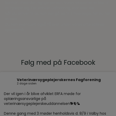
kontakt med den rigtige person. Vores eksperter er klar til
at hjælpe dig. For enhver udfordring, stor eller lille.
Når du skriver til os, kan der gå op til 3 hverdage, før du har
et svar.
Du kan eventuelt også få svar under vores ofte stillede
spørgsmål.
Følg med på Facebook
Veterinærsygeplejerskernes Fagforening
2 dage siden
Der vil igen i år blive afviklet ERFA møde for
oplæringsansvarlige på
veterinærsygeplejerskeuddannelsen🐕🐈🦜
Denne gang med 3 møder henholdsvis d. 8/9 i Valby hos