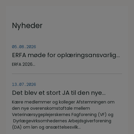
Nyheder
05.08.2026
ERFA møde for oplæringsansvarlige
på veterinærsygeplejerske
ERFA 2026...
uddannelsen d.8.+9.+10. september.
Se invitationen herunder.
13.07.2026
Det blev et stort JA til den nye
overenskomstaftale
Kære medlemmer og kolleger Afstemningen om
den nye overenskomstaftale mellem
Veterinærsygeplejerskernes Fagforening (VF) og
Dyrlægevirksomhedernes Arbejdsgiverforening
(DA) om løn og ansættelsesvilk...