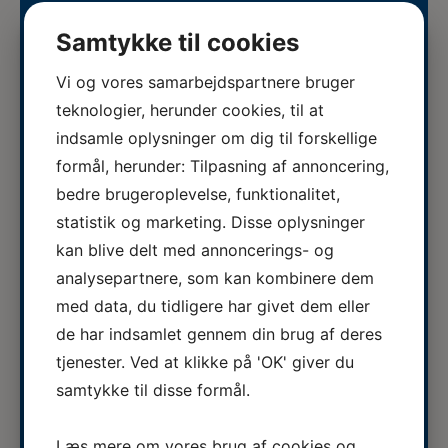
07.08.2026
Samtykke til cookies
Autoriseret Veterinærsygeplejerske
søges til fuldtidsstilling hos
Vi og vores samarbejdspartnere bruger
Se stillingsopslaget her...
Vestermose Dyreklinik på
teknologier, herunder cookies, til at
Vestsjælland
indsamle oplysninger om dig til forskellige
05.08.2026
formål, herunder: Tilpasning af annoncering,
ERFA møde for oplæringsansvarlige
bedre brugeroplevelse, funktionalitet,
på veterinærsygeplejerske
ERFA 2026...
statistik og marketing. Disse oplysninger
uddannelsen d.8.+9.+10. september.
kan blive delt med annoncerings- og
Se invitationen herunder.
analysepartnere, som kan kombinere dem
03.08.2026
med data, du tidligere har givet dem eller
Veterinærsygeplejerske søges til
Hvidsten Dyrehospital
de har indsamlet gennem din brug af deres
Se stillingsopslaget her...
tjenester. Ved at klikke på 'OK' giver du
samtykke til disse formål.
Se hele kalenderen
Læs mere om vores brug af cookies og