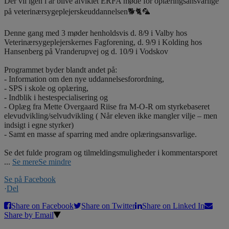
Der vil igen i år blive afviklet ERFA møde for oplæringsansvarlige
på veterinærsygeplejerskeuddannelsen🐕🐈🦜
Denne gang med 3 møder henholdsvis d. 8/9 i Valby hos
Veterinærsygeplejerskernes Fagforening, d. 9/9 i Kolding hos
Hansenberg på Vranderupvej og d. 10/9 i Vodskov
Programmet byder blandt andet på:
- Information om den nye uddannelsesforordning,
- SPS i skole og oplæring,
- Indblik i hestespecialisering og
- Oplæg fra Mette Overgaard Riise fra M-O-R om styrkebaseret
elevudvikling/selvudvikling ( Når eleven ikke mangler vilje – men
indsigt i egne styrker)
- Samt en masse af sparring med andre oplæringsansvarlige.
Se det fulde program og tilmeldingsmuligheder i kommentarsporet
...
Se mere
Se mindre
Se på Facebook
·
Del
Share on Facebook
Share on Twitter
Share on Linked In
Share by Email