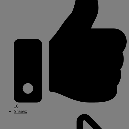
16
Shares: