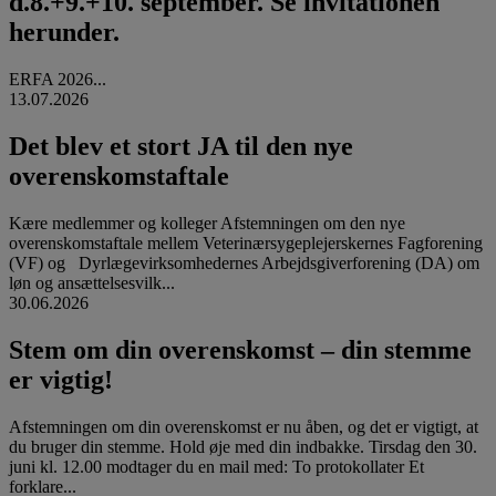
d.8.+9.+10. september. Se invitationen
herunder.
ERFA 2026...
13.07.2026
Det blev et stort JA til den nye
overenskomstaftale
Kære medlemmer og kolleger Afstemningen om den nye
overenskomstaftale mellem Veterinærsygeplejerskernes Fagforening
(VF) og Dyrlægevirksomhedernes Arbejdsgiverforening (DA) om
løn og ansættelsesvilk...
30.06.2026
Stem om din overenskomst – din stemme
er vigtig!
Afstemningen om din overenskomst er nu åben, og det er vigtigt, at
du bruger din stemme. Hold øje med din indbakke. Tirsdag den 30.
juni kl. 12.00 modtager du en mail med: To protokollater Et
forklare...