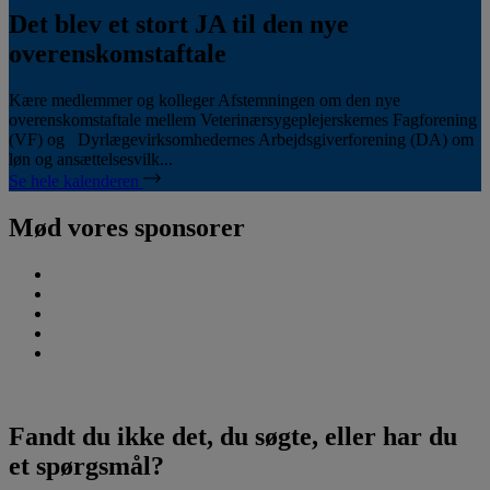
Det blev et stort JA til den nye
overenskomstaftale
Kære medlemmer og kolleger Afstemningen om den nye
overenskomstaftale mellem Veterinærsygeplejerskernes Fagforening
(VF) og Dyrlægevirksomhedernes Arbejdsgiverforening (DA) om
løn og ansættelsesvilk...
Se hele kalenderen
Mød vores sponsorer
Fandt du ikke det, du søgte, eller har du
et spørgsmål?