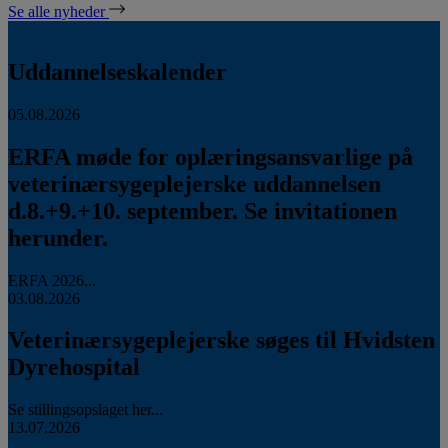
Se alle nyheder
Uddannelseskalender
05.08.2026
ERFA møde for oplæringsansvarlige på
veterinærsygeplejerske uddannelsen
d.8.+9.+10. september. Se invitationen
herunder.
ERFA 2026...
03.08.2026
Veterinærsygeplejerske søges til Hvidsten
Dyrehospital
Se stillingsopslaget her...
13.07.2026