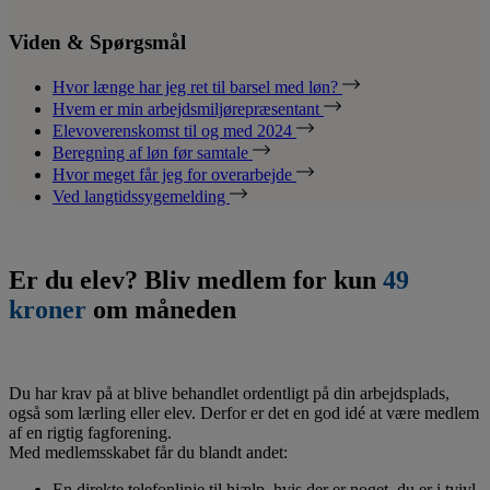
Viden & Spørgsmål
Hvor længe har jeg ret til barsel med løn?
Hvem er min arbejdsmiljørepræsentant
Elevoverenskomst til og med 2024
Beregning af løn før samtale
Hvor meget får jeg for overarbejde
Ved langtidssygemelding
Er du elev? Bliv medlem for kun
49
kroner
om måneden
Du har krav på at blive behandlet ordentligt på din arbejdsplads,
også som lærling eller elev. Derfor er det en god idé at være medlem
af en rigtig fagforening.
Med medlemsskabet får du blandt andet:
En direkte telefonlinje til hjælp, hvis der er noget, du er i tvivl