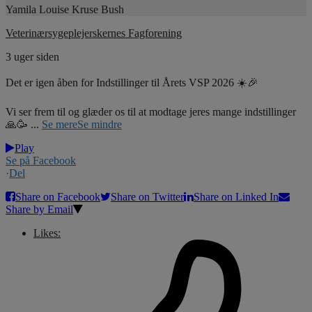
Yamila Louise Kruse Bush
Veterinærsygeplejerskernes Fagforening
3 uger siden
Det er igen åben for Indstillinger til Årets VSP 2026 ☀️🎉
Vi ser frem til og glæder os til at modtage jeres mange indstillinger
🙏🥳
...
Se mere
Se mindre
Play
Se på Facebook
·
Del
Share on Facebook
Share on Twitter
Share on Linked In
Share by Email
Likes: