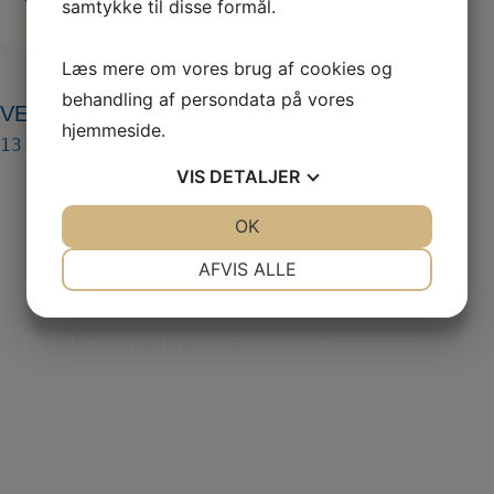
samtykke til disse formål.
Læs mere om vores brug af cookies og
behandling af persondata på vores
VET-04-Hansenberg-Program-IKKE-topbillede
hjemmeside.
13. dec 2022
VIS
DETALJER
JA
NEJ
OK
JA
NEJ
NØDVENDIGE
PRÆFERENCER
AFVIS ALLE
JA
NEJ
JA
NEJ
Find hvad du har brug for
MARKETING
STATISTIK
Søg råd og vejledning om personaleforhold, find drømmejobbet
eller udvid din viden med specialiserede kurser.