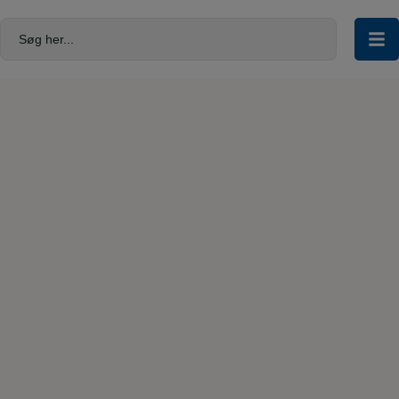
Hop
til
Søg her...
indholdet