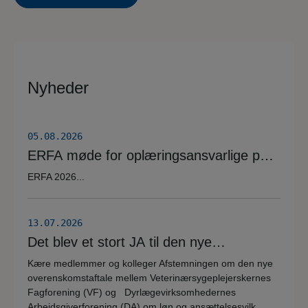
Nyheder
05.08.2026
ERFA møde for oplæringsansvarlige på
veterinærsygeplejerske uddannelsen
ERFA 2026...
d.8.+9.+10. september. Se invitationen
herunder.
13.07.2026
Det blev et stort JA til den nye
overenskomstaftale
Kære medlemmer og kolleger Afstemningen om den nye
overenskomstaftale mellem Veterinærsygeplejerskernes
Fagforening (VF) og Dyrlægevirksomhedernes
Arbejdsgiverforening (DA) om løn og ansættelsesvilk...