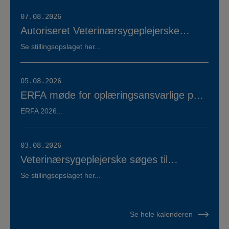
07.08.2026
Autoriseret Veterinærsygeplejerske
søges til fuldtidsstilling hos Vestermose
Se stillingsopslaget her...
Dyreklinik på Vestsjælland
05.08.2026
ERFA møde for oplæringsansvarlige på
veterinærsygeplejerske uddannelsen
ERFA 2026...
d.8.+9.+10. september. Se invitationen
herunder.
03.08.2026
Veterinærsygeplejerske søges til
Hvidsten Dyrehospital
Se stillingsopslaget her...
Se hele kalenderen