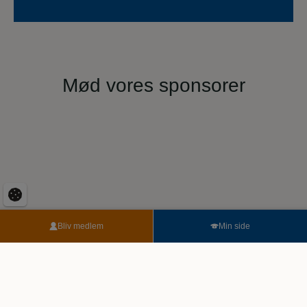
Mød vores sponsorer
Bliv medlem
Min side
Fandt du ikke det, du søgte, eller
har du et spørgsmål?