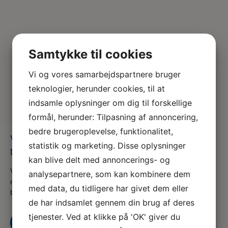
Samtykke til cookies
Vi og vores samarbejdspartnere bruger
teknologier, herunder cookies, til at
indsamle oplysninger om dig til forskellige
formål, herunder: Tilpasning af annoncering,
bedre brugeroplevelse, funktionalitet,
VET-04-Hansenberg-Program-IKKE-
statistik og marketing. Disse oplysninger
topbillede
kan blive delt med annoncerings- og
Vi er en del af serviceforbundet og er til for at hjælpe dig
analysepartnere, som kan kombinere dem
når du er i tvivl, skal skal godt videre eller søger nyt,
med data, du tidligere har givet dem eller
både som din fagforening og A-kasse
de har indsamlet gennem din brug af deres
tjenester. Ved at klikke på 'OK' giver du
Kontakt os
Bliv medlem i dag