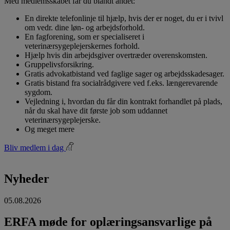
Med medlemsskabet får du blandt andet:
En direkte telefonlinje til hjælp, hvis der er noget, du er i tvivl
om vedr. dine løn- og arbejdsforhold.
En fagforening, som er specialiseret i
veterinærsygeplejerskernes forhold.
Hjælp hvis din arbejdsgiver overtræder overenskomsten.
Gruppelivsforsikring.
Gratis advokatbistand ved faglige sager og arbejdsskadesager.
Gratis bistand fra socialrådgivere ved f.eks. længerevarende
sygdom.
Vejledning i, hvordan du får din kontrakt forhandlet på plads,
når du skal have dit første job som uddannet
veterinærsygeplejerske.
Og meget mere
Bliv medlem i dag
Nyheder
05.08.2026
ERFA møde for oplæringsansvarlige på