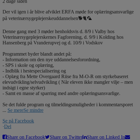
2 dage siden
Der vil igen i år blive afviklet ERFA møde for oplæringsansvarlige
på veterinærsygeplejerskeuddannelsen🐕🐈🦜
Denne gang med 3 møder henholdsvis d. 8/9 i Valby hos
Veterinærsygeplejerskernes Fagforening, d. 9/9 i Kolding hos
Hansenberg på Vranderupvej og d. 10/9 i Vodskov
Programmet byder blandt andet på:
- Information om den nye uddannelsesforordning,
- SPS i skole og oplæring,
- Indblik i hestespecialisering og
- Oplæg fra Mette Overgaard Riise fra M-O-R om styrkebaseret
elevudvikling/selvudvikling ( Når eleven ikke mangler vilje – men
indsigt i egne styrker)
- Samt en masse af sparring med andre oplæringsansvarlige.
Se det fulde program og tilmeldingsmuligheder i kommentarsporet
...
Se mere
Se mindre
Se på Facebook
·
Del
Share on Facebook
Share on Twitter
Share on Linked In