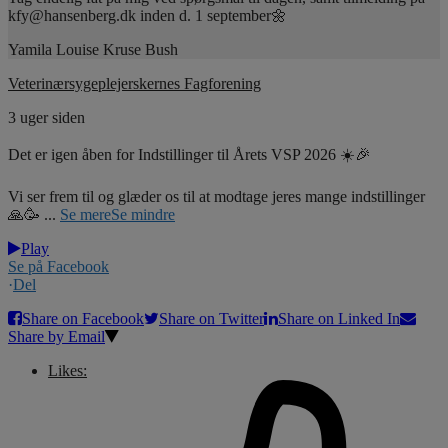
kfy@hansenberg.dk inden d. 1 september🌼
Yamila Louise Kruse Bush
Veterinærsygeplejerskernes Fagforening
3 uger siden
Det er igen åben for Indstillinger til Årets VSP 2026 ☀️🎉
Vi ser frem til og glæder os til at modtage jeres mange indstillinger
🙏🥳
...
Se mere
Se mindre
Play
Se på Facebook
·
Del
Share on Facebook
Share on Twitter
Share on Linked In
Share by Email
Likes: