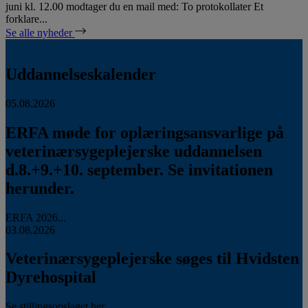
juni kl. 12.00 modtager du en mail med: To protokollater Et
forklare...
Se alle nyheder
Uddannelseskalender
05.08.2026
ERFA møde for oplæringsansvarlige på
veterinærsygeplejerske uddannelsen
d.8.+9.+10. september. Se invitationen
herunder.
ERFA 2026...
03.08.2026
Veterinærsygeplejerske søges til Hvidsten
Dyrehospital
Se stillingsopslaget her...