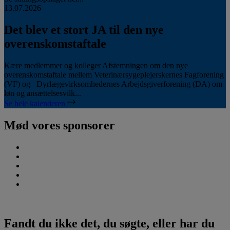
13.07.2026
Det blev et stort JA til den nye
overenskomstaftale
Kære medlemmer og kolleger Afstemningen om den nye
overenskomstaftale mellem Veterinærsygeplejerskernes Fagforening
(VF) og Dyrlægevirksomhedernes Arbejdsgiverforening (DA) om
løn og ansættelsesvilk...
Se hele kalenderen
Mød vores sponsorer
Fandt du ikke det, du søgte, eller har du