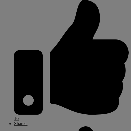
16
Shares: