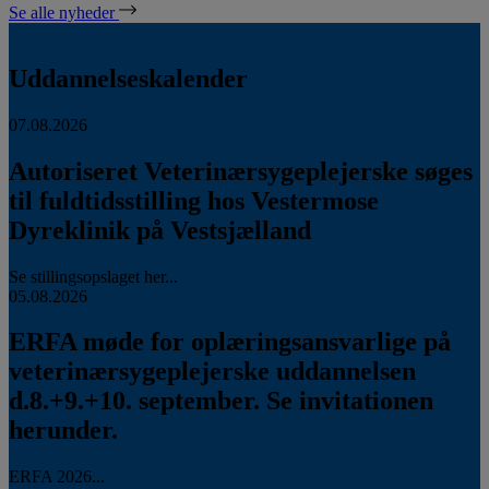
Se alle nyheder
Uddannelseskalender
07.08.2026
Autoriseret Veterinærsygeplejerske søges
til fuldtidsstilling hos Vestermose
Dyreklinik på Vestsjælland
Se stillingsopslaget her...
05.08.2026
ERFA møde for oplæringsansvarlige på
veterinærsygeplejerske uddannelsen
d.8.+9.+10. september. Se invitationen
herunder.
ERFA 2026...