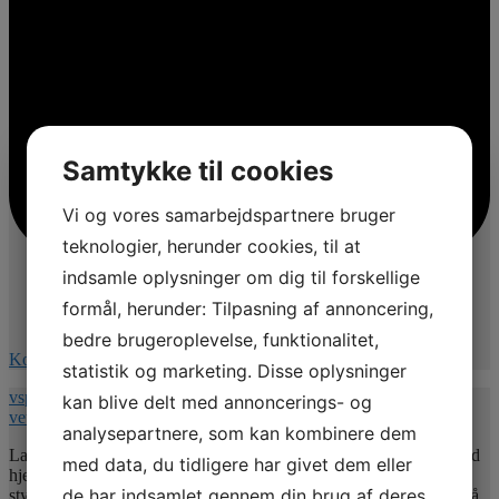
Samtykke til cookies
Vi og vores samarbejdspartnere bruger
teknologier, herunder cookies, til at
indsamle oplysninger om dig til forskellige
formål, herunder: Tilpasning af annoncering,
bedre brugeroplevelse, funktionalitet,
Kommentér på Facebook
statistik og marketing. Disse oplysninger
vspnet.dk/erfa-moede-for-oplaeringsansvarlige-paa-
kan blive delt med annoncerings- og
veterinaersygeplejerske-uddannelsen/
analysepartnere, som kan kombinere dem
Lad mig uddybe indholdet
. Jeg vil give jer nogle værktøjer med
med data, du tidligere har givet dem eller
hjem så undertitlen er : Hvordan uddannelsesansvarlige kan bruge
de har indsamlet gennem din brug af deres
styrkebaseret feedforward, adfærdsforståelse , lytteniveauer og små