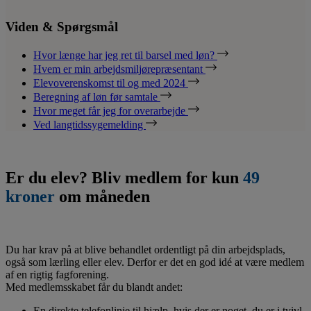
Viden & Spørgsmål
Hvor længe har jeg ret til barsel med løn?
Hvem er min arbejdsmiljørepræsentant
Elevoverenskomst til og med 2024
Beregning af løn før samtale
Hvor meget får jeg for overarbejde
Ved langtidssygemelding
Er du elev? Bliv medlem for kun
49
kroner
om måneden
Du har krav på at blive behandlet ordentligt på din arbejdsplads,
også som lærling eller elev. Derfor er det en god idé at være medlem
af en rigtig fagforening.
Med medlemsskabet får du blandt andet:
En direkte telefonlinje til hjælp, hvis der er noget, du er i tvivl