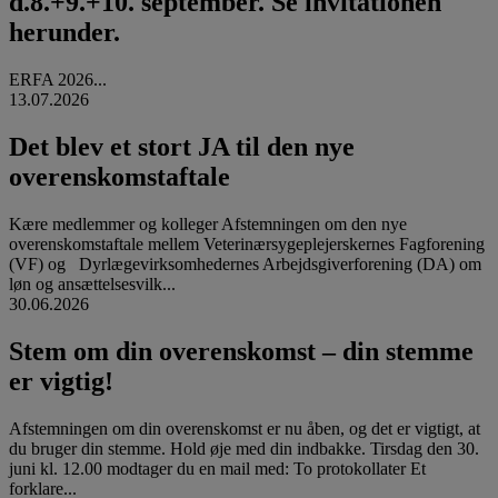
d.8.+9.+10. september. Se invitationen
herunder.
ERFA 2026...
13.07.2026
Det blev et stort JA til den nye
overenskomstaftale
Kære medlemmer og kolleger Afstemningen om den nye
overenskomstaftale mellem Veterinærsygeplejerskernes Fagforening
(VF) og Dyrlægevirksomhedernes Arbejdsgiverforening (DA) om
løn og ansættelsesvilk...
30.06.2026
Stem om din overenskomst – din stemme
er vigtig!
Afstemningen om din overenskomst er nu åben, og det er vigtigt, at
du bruger din stemme. Hold øje med din indbakke. Tirsdag den 30.
juni kl. 12.00 modtager du en mail med: To protokollater Et
forklare...