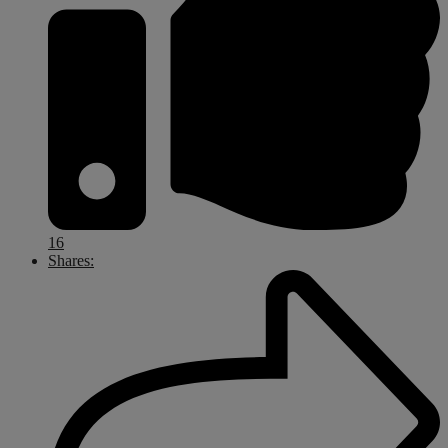
16
Shares: