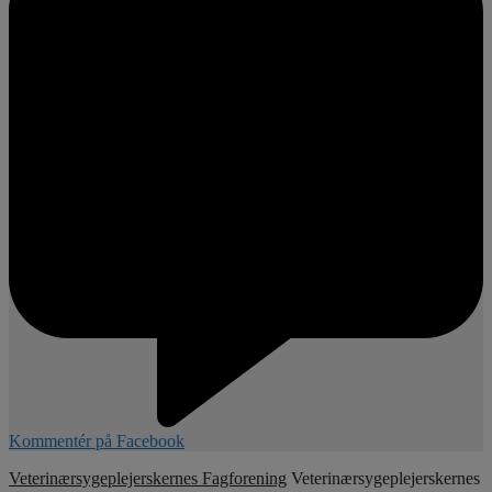
Kommentér på Facebook
Veterinærsygeplejerskernes Fagforening
Veterinærsygeplejerskernes