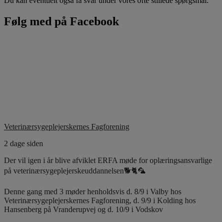
Du kan eventuelt også få svar under vores ofte stillede spørgsmål.
Følg med på Facebook
Veterinærsygeplejerskernes Fagforening
2 dage siden
Der vil igen i år blive afviklet ERFA møde for oplæringsansvarlige
på veterinærsygeplejerskeuddannelsen🐕🐈🦜
Denne gang med 3 møder henholdsvis d. 8/9 i Valby hos
Veterinærsygeplejerskernes Fagforening, d. 9/9 i Kolding hos
Hansenberg på Vranderupvej og d. 10/9 i Vodskov