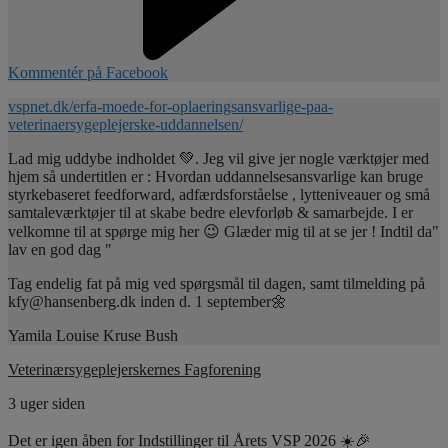
Kommentér på Facebook
vspnet.dk/erfa-moede-for-oplaeringsansvarlige-paa-
veterinaersygeplejerske-uddannelsen/
Lad mig uddybe indholdet 💚. Jeg vil give jer nogle værktøjer med
hjem så undertitlen er : Hvordan uddannelsesansvarlige kan bruge
styrkebaseret feedforward, adfærdsforståelse , lytteniveauer og små
samtaleværktøjer til at skabe bedre elevforløb & samarbejde. I er
velkomne til at spørge mig her 😉 Glæder mig til at se jer ! Indtil da"
lav en god dag "
Tag endelig fat på mig ved spørgsmål til dagen, samt tilmelding på
kfy@hansenberg.dk inden d. 1 september🌼
Yamila Louise Kruse Bush
Veterinærsygeplejerskernes Fagforening
3 uger siden
Det er igen åben for Indstillinger til Årets VSP 2026 ☀️🎉