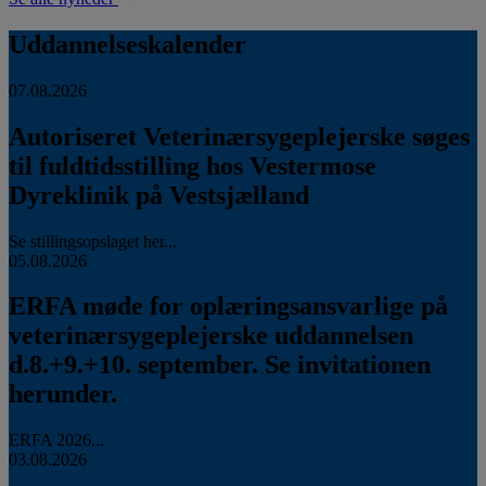
Uddannelseskalender
07.08.2026
Autoriseret Veterinærsygeplejerske søges
til fuldtidsstilling hos Vestermose
Dyreklinik på Vestsjælland
Se stillingsopslaget her...
05.08.2026
ERFA møde for oplæringsansvarlige på
veterinærsygeplejerske uddannelsen
d.8.+9.+10. september. Se invitationen
herunder.
ERFA 2026...
03.08.2026