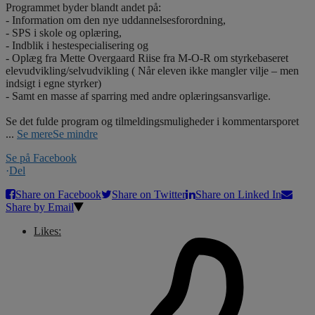
Programmet byder blandt andet på:
- Information om den nye uddannelsesforordning,
- SPS i skole og oplæring,
- Indblik i hestespecialisering og
- Oplæg fra Mette Overgaard Riise fra M-O-R om styrkebaseret
elevudvikling/selvudvikling ( Når eleven ikke mangler vilje – men
indsigt i egne styrker)
- Samt en masse af sparring med andre oplæringsansvarlige.
Se det fulde program og tilmeldingsmuligheder i kommentarsporet
...
Se mere
Se mindre
Se på Facebook
·
Del
Share on Facebook
Share on Twitter
Share on Linked In
Share by Email
Likes: