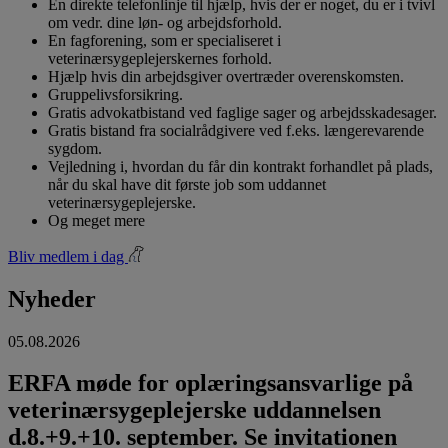
En direkte telefonlinje til hjælp, hvis der er noget, du er i tvivl
om vedr. dine løn- og arbejdsforhold.
En fagforening, som er specialiseret i
veterinærsygeplejerskernes forhold.
Hjælp hvis din arbejdsgiver overtræder overenskomsten.
Gruppelivsforsikring.
Gratis advokatbistand ved faglige sager og arbejdsskadesager.
Gratis bistand fra socialrådgivere ved f.eks. længerevarende
sygdom.
Vejledning i, hvordan du får din kontrakt forhandlet på plads,
når du skal have dit første job som uddannet
veterinærsygeplejerske.
Og meget mere
Bliv medlem i dag
Nyheder
05.08.2026
ERFA møde for oplæringsansvarlige på
veterinærsygeplejerske uddannelsen
d.8.+9.+10. september. Se invitationen