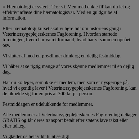
○ Hæmatologi er svært . Tror vi. Men med enkle fif kan du let og
effektivt aflæse dine hæmatologisvar. Med en guldgrube af
information.
Efter hæmatologi kurset skal vi høre lidt om historiens gang i
Veterinærsygeplejerskernes Fagforening. Hvordan startede
foreningen, hvem har været formand, hvad har vi sammen opnået
osv.
Vi slutter af med en pre-dinner drink og en dejlig festmiddag
Vi håber at se rigtig mange af vores skønne medlemmer til en dejlig
dag.
Har du kolleger, som ikke er medlem, men som er nysgerrige på,
hvad vi egentlig laver i Veterinærsygeplejerskernes Fagforening, kan
de tilmelde sig for en pris af 300 kr. pr. person.
Festmiddagen er udelukkende for medlemmer.
Alle medlemmer af Veterinærsygeplejerskernes Fagforening deltager
GRATIS og får deres transport betalt efter statens lave takst eller
efter udlæg.
Vi glæder os helt vildt til at se dig!