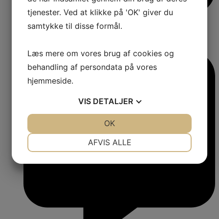
tjenester. Ved at klikke på 'OK' giver du
samtykke til disse formål.
Læs mere om vores brug af cookies og
behandling af persondata på vores
hjemmeside.
VIS
DETALJER
JA
NEJ
OK
JA
NEJ
NØDVENDIGE
PRÆFERENCER
AFVIS ALLE
JA
NEJ
JA
NEJ
MARKETING
STATISTIK