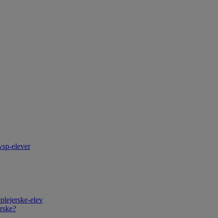
vsp-elever
plejerske-elev
rske?