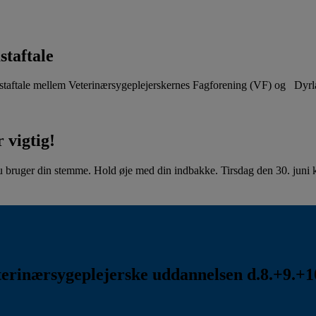
staftale
aftale mellem Veterinærsygeplejerskernes Fagforening (VF) og Dyr
 vigtig!
u bruger din stemme. Hold øje med din indbakke. Tirsdag den 30. juni kl
rinærsygeplejerske uddannelsen d.8.+9.+10