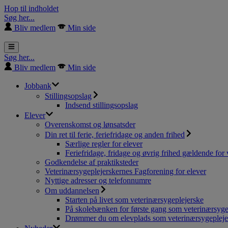
Hop til indholdet
Søg her...
Bliv medlem
Min side
Søg her...
Bliv medlem
Min side
Jobbank
Stillingsopslag
Indsend stillingsopslag
Elever
Overenskomst og lønsatsder
Din ret til ferie, feriefridage og anden frihed
Særlige regler for elever
Feriefridage, fridage og øvrig frihed gældende for 
Godkendelse af praktiksteder
Veterinærsygeplejerskernes Fagforening for elever
Nyttige adresser og telefonnumre
Om uddannelsen
Starten på livet som veterinærsygeplejerske
På skolebænken for første gang som veterinærsyge
Drømmer du om elevplads som veterinærsygepleje