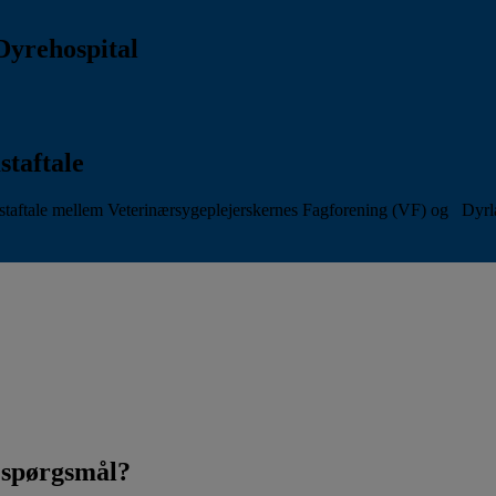
Dyrehospital
staftale
aftale mellem Veterinærsygeplejerskernes Fagforening (VF) og Dyr
t spørgsmål?