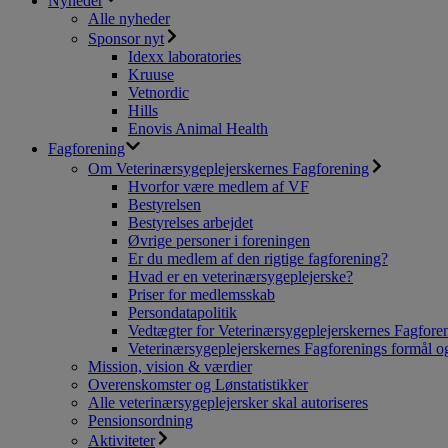
Nyheder
Alle nyheder
Sponsor nyt
Idexx laboratories
Kruuse
Vetnordic
Hills
Enovis Animal Health
Fagforening
Om Veterinærsygeplejerskernes Fagforening
Hvorfor være medlem af VF
Bestyrelsen
Bestyrelses arbejdet
Øvrige personer i foreningen
Er du medlem af den rigtige fagforening?
Hvad er en veterinærsygeplejerske?
Priser for medlemsskab
Persondatapolitik
Vedtægter for Veterinærsygeplejerskernes Fagfore
Veterinærsygeplejerskernes Fagforenings formål og
Mission, vision & værdier
Overenskomster og Lønstatistikker
Alle veterinærsygeplejersker skal autoriseres
Pensionsordning
Aktiviteter