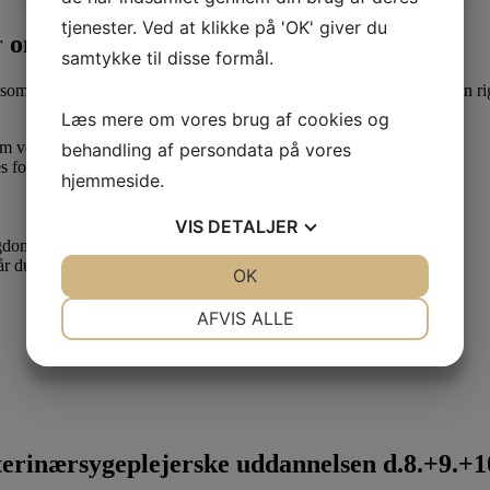
tjenester. Ved at klikke på 'OK' giver du
r
om måneden
samtykke til disse formål.
som lærling eller elev. Derfor er det en god idé at være medlem af en ri
Læs mere om vores brug af cookies og
 om vedr. dine løn- og arbejdsforhold.
behandling af persondata på vores
s forhold.
hjemmeside.
VIS
DETALJER
ygdom.
når du skal have dit første job som uddannet veterinærsygeplejerske.
JA
NEJ
OK
JA
NEJ
NØDVENDIGE
PRÆFERENCER
AFVIS ALLE
JA
NEJ
JA
NEJ
MARKETING
STATISTIK
rinærsygeplejerske uddannelsen d.8.+9.+10