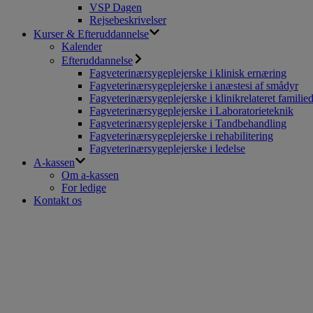
VSP Dagen
Rejsebeskrivelser
Kurser & Efteruddannelse
Kalender
Efteruddannelse
Fagveterinærsygeplejerske i klinisk ernæring
Fagveterinærsygeplejerske i anæstesi af smådyr
Fagveterinærsygeplejerske i klinikrelateret familie
Fagveterinærsygeplejerske i Laboratorieteknik
Fagveterinærsygeplejerske i Tandbehandling
Fagveterinærsygeplejerske i rehabilitering
Fagveterinærsygeplejerske i ledelse
A-kassen
Om a-kassen
For ledige
Kontakt os