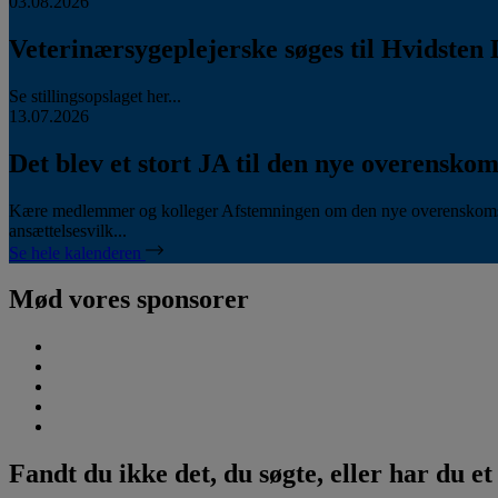
03.08.2026
Veterinærsygeplejerske søges til Hvidsten 
Se stillingsopslaget her...
13.07.2026
Det blev et stort JA til den nye overenskom
Kære medlemmer og kolleger Afstemningen om den nye overenskomst
ansættelsesvilk...
Se hele kalenderen
Mød vores sponsorer
Fandt du ikke det, du søgte, eller har du e