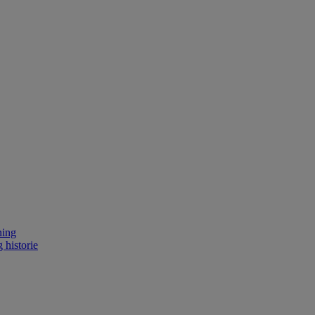
ning
 historie