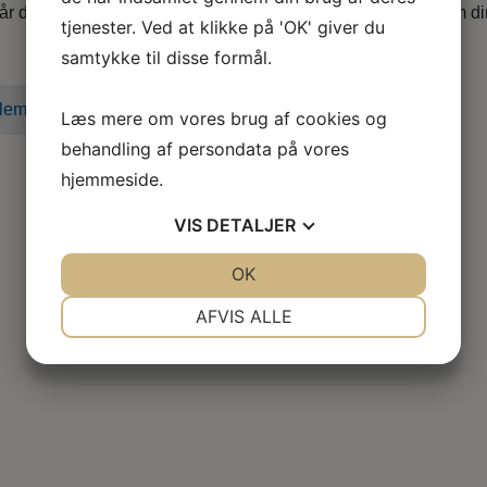
når du er i tvivl, skal skal godt videre eller søger nyt, både som d
tjenester. Ved at klikke på 'OK' giver du
samtykke til disse formål.
lem i dag
Læs mere om vores brug af cookies og
behandling af persondata på vores
hjemmeside.
VIS
DETALJER
JA
NEJ
OK
JA
NEJ
NØDVENDIGE
PRÆFERENCER
AFVIS ALLE
JA
NEJ
JA
NEJ
MARKETING
STATISTIK