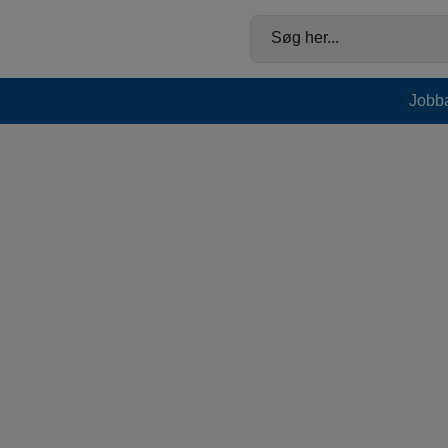
Hop
til
Søg her...
indholdet
Jobb