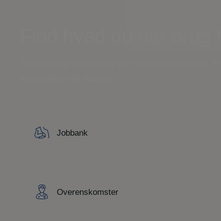
Find hvad du har brug 
Søg råd og vejledning om personaleforhold, f
specialiserede kurser.
Jobbank
Overenskomster