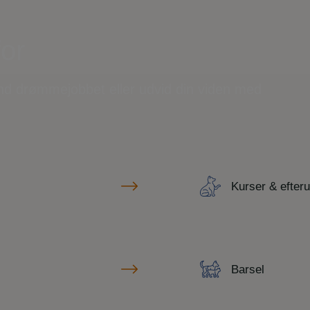
for
ind drømmejobbet eller udvid din viden med
Kurser & efter
Barsel