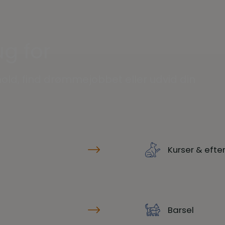
g for
old, find drømmejobbet eller udvid din
Kurser & eft
Barsel