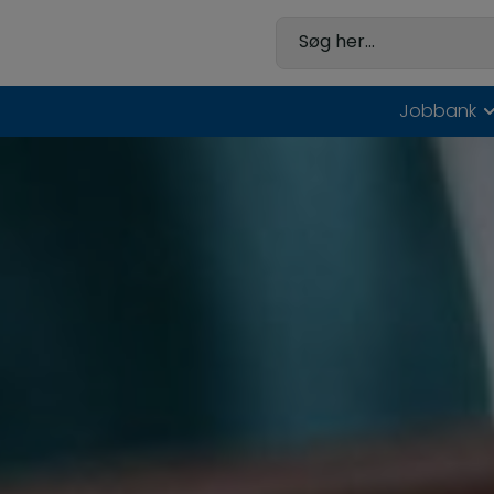
Hop
til
Søg her...
indholdet
Jobbank