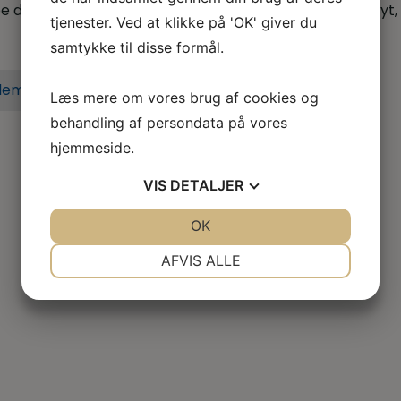
 dig når du er i tvivl, skal skal godt videre eller søger nyt,
tjenester. Ved at klikke på 'OK' giver du
samtykke til disse formål.
lem i dag
Læs mere om vores brug af cookies og
behandling af persondata på vores
hjemmeside.
VIS
DETALJER
JA
NEJ
OK
JA
NEJ
NØDVENDIGE
PRÆFERENCER
AFVIS ALLE
JA
NEJ
JA
NEJ
MARKETING
STATISTIK