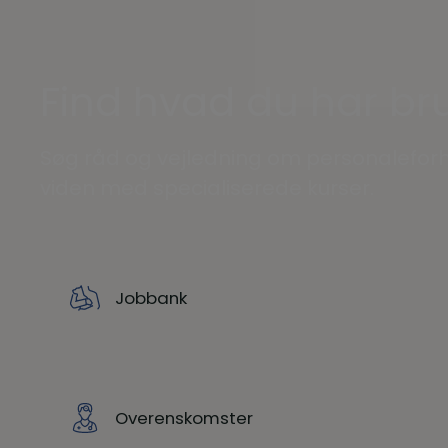
Find hvad du har bru
Søg råd og vejledning om personaleforh
viden med specialiserede kurser.
Jobbank
Overenskomster