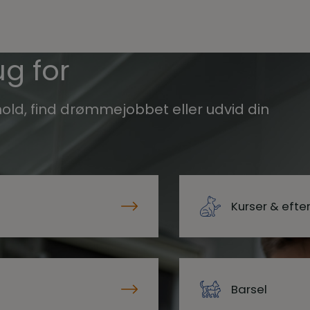
g for
old, find drømmejobbet eller udvid din
Kurser & eft
Barsel