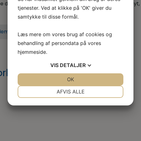
 dig når du er i tvivl, skal skal godt videre eller søger nyt,
tjenester. Ved at klikke på 'OK' giver du
samtykke til disse formål.
lem i dag
Læs mere om vores brug af cookies og
behandling af persondata på vores
hjemmeside.
VIS
DETALJER
orkshop
JA
NEJ
OK
JA
NEJ
NØDVENDIGE
PRÆFERENCER
AFVIS ALLE
JA
NEJ
JA
NEJ
MARKETING
STATISTIK