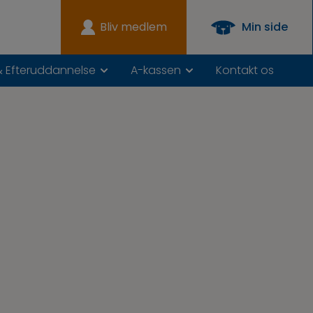
Bliv medlem
Min side
& Efteruddannelse
A-kassen
Kontakt os