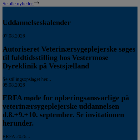
Se alle nyheder
Uddannelseskalender
07.08.2026
Autoriseret Veterinærsygeplejerske søges
til fuldtidsstilling hos Vestermose
Dyreklinik på Vestsjælland
Se stillingsopslaget her...
05.08.2026
ERFA møde for oplæringsansvarlige på
veterinærsygeplejerske uddannelsen
d.8.+9.+10. september. Se invitationen
herunder.
ERFA 2026...