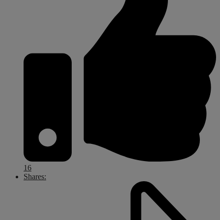
16
Shares: