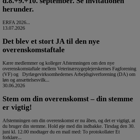
d.8.+9.+10. september. Se invitationen
herunder.
ERFA 2026...
13.07.2026
Det blev et stort JA til den nye
overenskomstaftale
Kære medlemmer og kolleger Afstemningen om den nye
overenskomstaftale mellem Veterinærsygeplejerskernes Fagforening
(VF) og Dyrlægevirksomhedernes Arbejdsgiverforening (DA) om
løn og ansættelsesvilk...
30.06.2026
Stem om din overenskomst – din stemme
er vigtig!
Afstemningen om din overenskomst er nu åben, og det er vigtigt, at
du bruger din stemme. Hold øje med din indbakke. Tirsdag den 30.
juni kl. 12.00 modtager du en mail med: To protokollater Et
forklare...