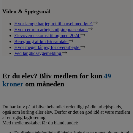
Viden & Spørgsmål
Hvor længe har jeg ret til barsel med løn?
Hvem er min arbejdsmiljørepræsentant
Elevoverenskomst til og med 2024
Beregning af løn før samtale
Hvor meget får jeg for overarbejde
Ved langtidssygemelding
Er du elev? Bliv medlem for kun
49
kroner
om måneden
Du har krav på at blive behandlet ordentligt på din arbejdsplads,
også som lærling eller elev. Derfor er det en god idé at være medlem
af en rigtig fagforening.
Med medlemsskabet får du blandt andet:
En direkte telefonlinje til hjælp, hvis der er noget, du er i tvivl