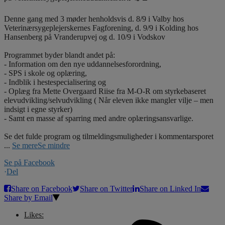
Denne gang med 3 møder henholdsvis d. 8/9 i Valby hos
Veterinærsygeplejerskernes Fagforening, d. 9/9 i Kolding hos
Hansenberg på Vranderupvej og d. 10/9 i Vodskov
Programmet byder blandt andet på:
- Information om den nye uddannelsesforordning,
- SPS i skole og oplæring,
- Indblik i hestespecialisering og
- Oplæg fra Mette Overgaard Riise fra M-O-R om styrkebaseret
elevudvikling/selvudvikling ( Når eleven ikke mangler vilje – men
indsigt i egne styrker)
- Samt en masse af sparring med andre oplæringsansvarlige.
Se det fulde program og tilmeldingsmuligheder i kommentarsporet
...
Se mere
Se mindre
Se på Facebook
·
Del
Share on Facebook
Share on Twitter
Share on Linked In
Share by Email
Likes: