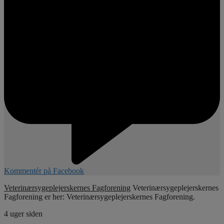
Kommentér på Facebook
Veterinærsygeplejerskernes Fagforening
Veterinærsygeplejerskernes
Fagforening er her: Veterinærsygeplejerskernes Fagforening.
4 uger siden