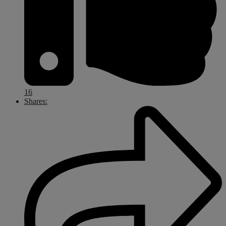
16
Shares: