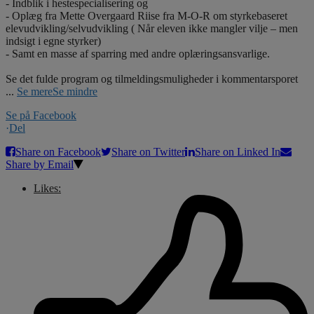
- Indblik i hestespecialisering og
- Oplæg fra Mette Overgaard Riise fra M-O-R om styrkebaseret
elevudvikling/selvudvikling ( Når eleven ikke mangler vilje – men
indsigt i egne styrker)
- Samt en masse af sparring med andre oplæringsansvarlige.
Se det fulde program og tilmeldingsmuligheder i kommentarsporet
...
Se mere
Se mindre
Se på Facebook
·
Del
Share on Facebook
Share on Twitter
Share on Linked In
Share by Email
Likes: