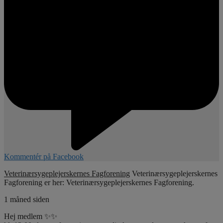
Kommentér på Facebook
Veterinærsygeplejerskernes Fagforening
Veterinærsygeplejerskernes
Fagforening er her: Veterinærsygeplejerskernes Fagforening.
1 måned siden
Hej medlem ✨✨