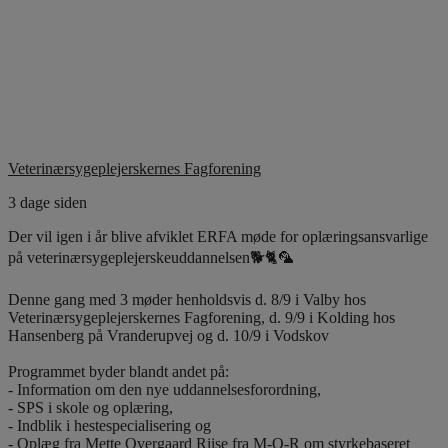
Veterinærsygeplejerskernes Fagforening
3 dage siden
Der vil igen i år blive afviklet ERFA møde for oplæringsansvarlige
på veterinærsygeplejerskeuddannelsen🐕🐈🦜
Denne gang med 3 møder henholdsvis d. 8/9 i Valby hos
Veterinærsygeplejerskernes Fagforening, d. 9/9 i Kolding hos
Hansenberg på Vranderupvej og d. 10/9 i Vodskov
Programmet byder blandt andet på:
- Information om den nye uddannelsesforordning,
- SPS i skole og oplæring,
- Indblik i hestespecialisering og
- Oplæg fra Mette Overgaard Riise fra M-O-R om styrkebaseret