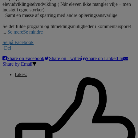
elevudvikling/selvudvikling ( Når eleven ikke mangler vilje – men
indsigt i egne styrker)
- Samt en masse af sparring med andre oplæringsansvarlige.
Se det fulde program og tilmeldingsmuligheder i kommentarsporet
...
Se mere
Se mindre
Se på Facebook
·
Del
Share on Facebook
Share on Twitter
Share on Linked In
Share by Email
Likes: