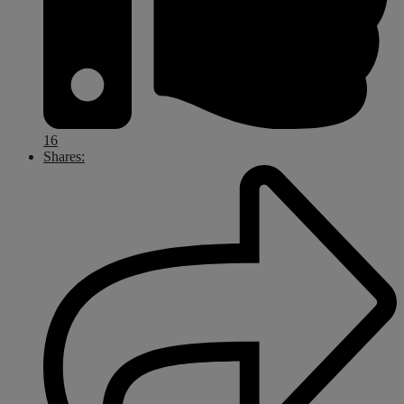
16
Shares: