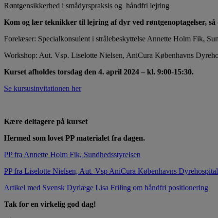
Røntgensikkerhed i smådyrspraksis og håndfri lejring
Kom og lær teknikker til lejring af dyr ved røntgenoptagelser, s
Forelæser: Specialkonsulent i strålebeskyttelse Annette Holm Fik, Su
Workshop: Aut. Vsp. Liselotte Nielsen, AniCura Københavns Dyreho
Kurset afholdes torsdag den 4. april 2024 – kl. 9:00-15:30.
Se kursusinvitationen her
Kære deltagere på kurset
Hermed som lovet PP materialet fra dagen.
PP fra Annette Holm Fik, Sundhedsstyrelsen
PP fra Liselotte Nielsen, Aut. Vsp AniCura Københavns Dyrehospital
Artikel med Svensk Dyrlæge Lisa Friling om håndfri positionering
Tak for en virkelig god dag!