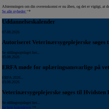
Afstemningen om din overenskomst er nu åben, og det er vigtigt, at d
Se alle nyheder
Uddannelseskalender
07.08.2026
Autoriseret Veterinærsygeplejerske søges ti
Se stillingsopslaget her...
05.08.2026
ERFA møde for oplæringsansvarlige på vete
ERFA 2026...
03.08.2026
Veterinærsygeplejerske søges til Hvidsten 
Se stillingsopslaget her...
Se hele kalenderen