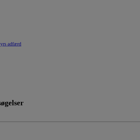
dyrs adfærd
søgelser