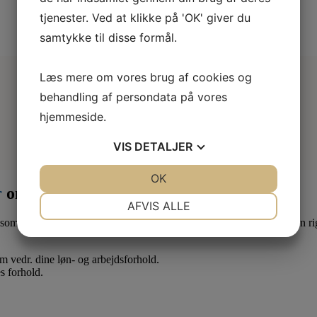
tjenester. Ved at klikke på 'OK' giver du
samtykke til disse formål.
Læs mere om vores brug af cookies og
behandling af persondata på vores
hjemmeside.
VIS
DETALJER
JA
NEJ
OK
JA
NEJ
r
om måneden
NØDVENDIGE
PRÆFERENCER
AFVIS ALLE
som lærling eller elev. Derfor er det en god idé at være medlem af en ri
JA
NEJ
JA
NEJ
MARKETING
STATISTIK
 om vedr. dine løn- og arbejdsforhold.
s forhold.