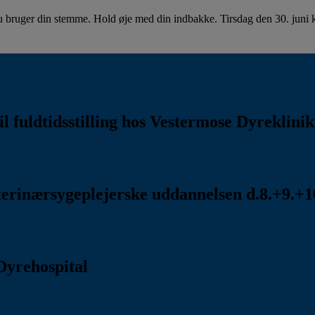
u bruger din stemme. Hold øje med din indbakke. Tirsdag den 30. juni kl
l fuldtidsstilling hos Vestermose Dyreklini
rinærsygeplejerske uddannelsen d.8.+9.+10
Dyrehospital