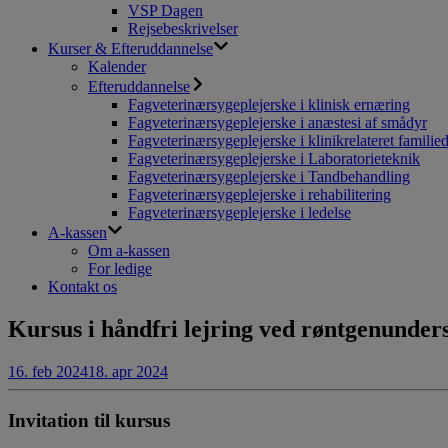
VSP Dagen
Rejsebeskrivelser
Kurser & Efteruddannelse
Kalender
Efteruddannelse
Fagveterinærsygeplejerske i klinisk ernæring
Fagveterinærsygeplejerske i anæstesi af smådyr
Fagveterinærsygeplejerske i klinikrelateret familie
Fagveterinærsygeplejerske i Laboratorieteknik
Fagveterinærsygeplejerske i Tandbehandling
Fagveterinærsygeplejerske i rehabilitering
Fagveterinærsygeplejerske i ledelse
A-kassen
Om a-kassen
For ledige
Kontakt os
Kursus i håndfri lejring ved røntgenunder
16. feb 2024
18. apr 2024
Invitation til kursus