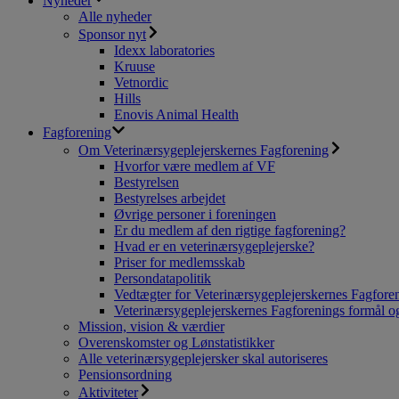
Nyheder
Alle nyheder
Sponsor nyt
Idexx laboratories
Kruuse
Vetnordic
Hills
Enovis Animal Health
Fagforening
Om Veterinærsygeplejerskernes Fagforening
Hvorfor være medlem af VF
Bestyrelsen
Bestyrelses arbejdet
Øvrige personer i foreningen
Er du medlem af den rigtige fagforening?
Hvad er en veterinærsygeplejerske?
Priser for medlemsskab
Persondatapolitik
Vedtægter for Veterinærsygeplejerskernes Fagfore
Veterinærsygeplejerskernes Fagforenings formål og
Mission, vision & værdier
Overenskomster og Lønstatistikker
Alle veterinærsygeplejersker skal autoriseres
Pensionsordning
Aktiviteter