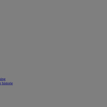
ning
 historie