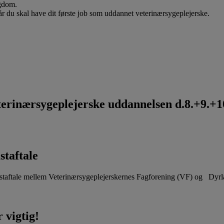
ygdom.
når du skal have dit første job som uddannet veterinærsygeplejerske.
rinærsygeplejerske uddannelsen d.8.+9.+10
staftale
aftale mellem Veterinærsygeplejerskernes Fagforening (VF) og Dyr
 vigtig!