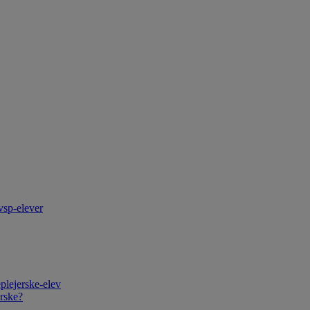
vsp-elever
plejerske-elev
rske?