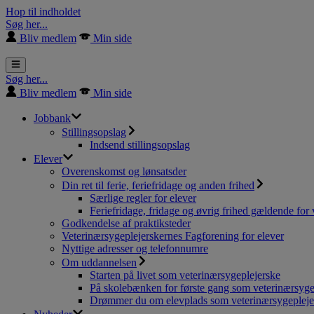
Hop til indholdet
Søg her...
Bliv medlem
Min side
Søg her...
Bliv medlem
Min side
Jobbank
Stillingsopslag
Indsend stillingsopslag
Elever
Overenskomst og lønsatsder
Din ret til ferie, feriefridage og anden frihed
Særlige regler for elever
Feriefridage, fridage og øvrig frihed gældende for 
Godkendelse af praktiksteder
Veterinærsygeplejerskernes Fagforening for elever
Nyttige adresser og telefonnumre
Om uddannelsen
Starten på livet som veterinærsygeplejerske
På skolebænken for første gang som veterinærsyge
Drømmer du om elevplads som veterinærsygepleje