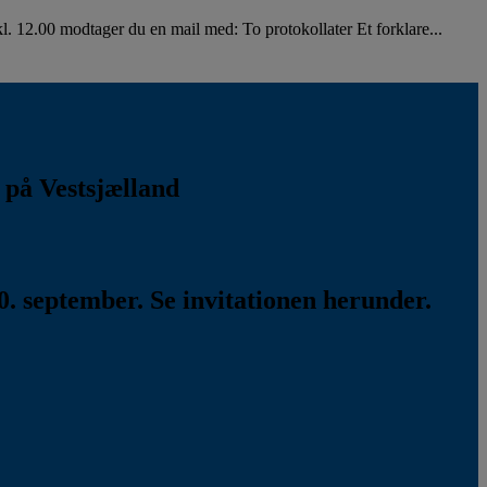
. 12.00 modtager du en mail med: To protokollater Et forklare...
k på Vestsjælland
. september. Se invitationen herunder.