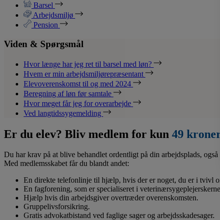
Barsel
Arbejdsmiljø
Pension
Viden & Spørgsmål
Hvor længe har jeg ret til barsel med løn?
Hvem er min arbejdsmiljørepræsentant
Elevoverenskomst til og med 2024
Beregning af løn før samtale
Hvor meget får jeg for overarbejde
Ved langtidssygemelding
Er du elev? Bliv medlem for kun
49 krone
Du har krav på at blive behandlet ordentligt på din arbejdsplads, også 
Med medlemsskabet får du blandt andet:
En direkte telefonlinje til hjælp, hvis der er noget, du er i tvivl
En fagforening, som er specialiseret i veterinærsygeplejerskerne
Hjælp hvis din arbejdsgiver overtræder overenskomsten.
Gruppelivsforsikring.
Gratis advokatbistand ved faglige sager og arbejdsskadesager.