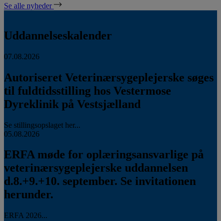
Se alle nyheder
Uddannelseskalender
07.08.2026
Autoriseret Veterinærsygeplejerske søges
til fuldtidsstilling hos Vestermose
Dyreklinik på Vestsjælland
Se stillingsopslaget her...
05.08.2026
ERFA møde for oplæringsansvarlige på
veterinærsygeplejerske uddannelsen
d.8.+9.+10. september. Se invitationen
herunder.
ERFA 2026...