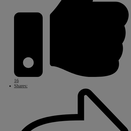
16
Shares: