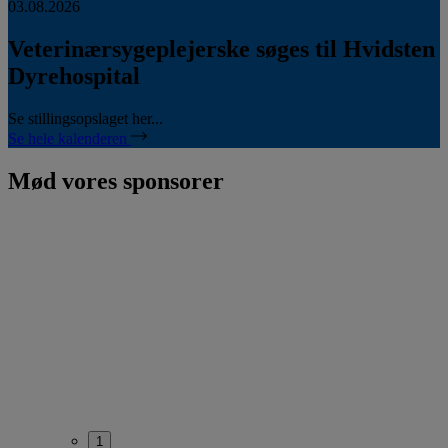
03.08.2026
Veterinærsygeplejerske søges til Hvidsten
Dyrehospital
Se stillingsopslaget her...
Se hele kalenderen
Mød vores sponsorer
1