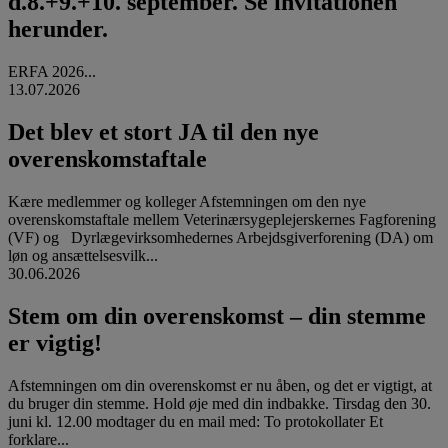
d.8.+9.+10. september. Se invitationen
herunder.
ERFA 2026...
13.07.2026
Det blev et stort JA til den nye
overenskomstaftale
Kære medlemmer og kolleger Afstemningen om den nye
overenskomstaftale mellem Veterinærsygeplejerskernes Fagforening
(VF) og Dyrlægevirksomhedernes Arbejdsgiverforening (DA) om
løn og ansættelsesvilk...
30.06.2026
Stem om din overenskomst – din stemme
er vigtig!
Afstemningen om din overenskomst er nu åben, og det er vigtigt, at
du bruger din stemme. Hold øje med din indbakke. Tirsdag den 30.
juni kl. 12.00 modtager du en mail med: To protokollater Et
forklare...