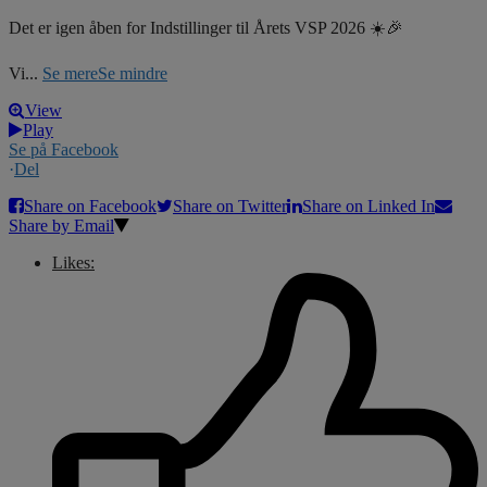
Det er igen åben for Indstillinger til Årets VSP 2026 ☀️🎉
Vi
...
Se mere
Se mindre
View
Play
Se på Facebook
·
Del
Share on Facebook
Share on Twitter
Share on Linked In
Share by Email
Likes: