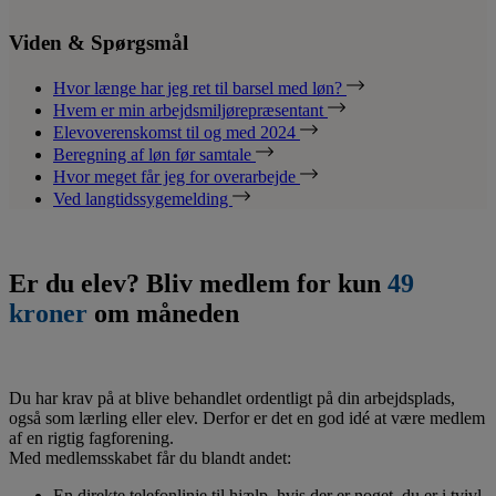
Viden & Spørgsmål
Hvor længe har jeg ret til barsel med løn?
Hvem er min arbejdsmiljørepræsentant
Elevoverenskomst til og med 2024
Beregning af løn før samtale
Hvor meget får jeg for overarbejde
Ved langtidssygemelding
Er du elev? Bliv medlem for kun
49
kroner
om måneden
Du har krav på at blive behandlet ordentligt på din arbejdsplads,
også som lærling eller elev. Derfor er det en god idé at være medlem
af en rigtig fagforening.
Med medlemsskabet får du blandt andet:
En direkte telefonlinje til hjælp, hvis der er noget, du er i tvivl