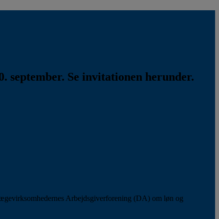
. september. Se invitationen herunder.
lægevirksomhedernes Arbejdsgiverforening (DA) om løn og