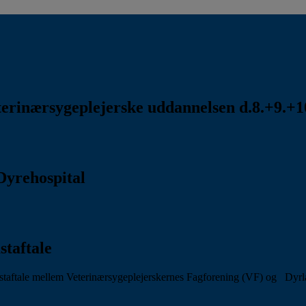
rinærsygeplejerske uddannelsen d.8.+9.+10
Dyrehospital
staftale
aftale mellem Veterinærsygeplejerskernes Fagforening (VF) og Dyr