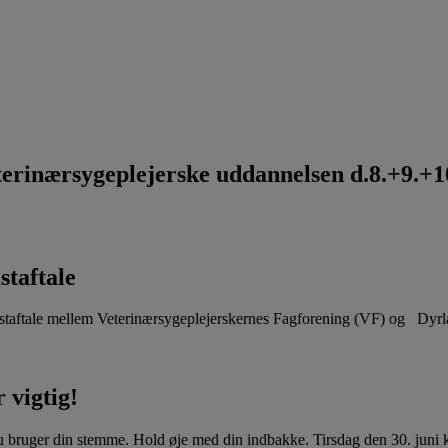
rinærsygeplejerske uddannelsen d.8.+9.+10
staftale
aftale mellem Veterinærsygeplejerskernes Fagforening (VF) og Dyr
 vigtig!
u bruger din stemme. Hold øje med din indbakke. Tirsdag den 30. juni kl