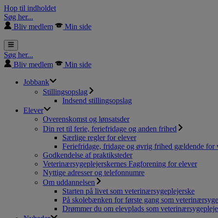
Hop til indholdet
Søg her...
Bliv medlem
Min side
Søg her...
Bliv medlem
Min side
Jobbank
Stillingsopslag
Indsend stillingsopslag
Elever
Overenskomst og lønsatsder
Din ret til ferie, feriefridage og anden frihed
Særlige regler for elever
Feriefridage, fridage og øvrig frihed gældende for 
Godkendelse af praktiksteder
Veterinærsygeplejerskernes Fagforening for elever
Nyttige adresser og telefonnumre
Om uddannelsen
Starten på livet som veterinærsygeplejerske
På skolebænken for første gang som veterinærsyge
Drømmer du om elevplads som veterinærsygepleje