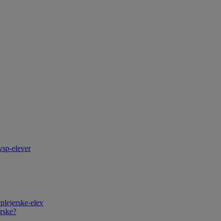
vsp-elever
plejerske-elev
rske?