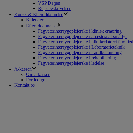
VSP Dagen
Rejsebeskrivelser
Kurser & Efteruddannelse
Kalender
Efteruddannelse
Fagveterinærsygeplejerske i klinisk ernæring
Fagveterinærsygeplejerske i anæstesi af smådyr
Fagveterinærsygeplejerske i klinikrelateret familie
Fagveterinærsygeplejerske i Laboratorieteknik
Fagveterinærsygeplejerske i Tandbehandling
Fagveterinærsygeplejerske i rehabilitering
Fagveterinærsygeplejerske i ledelse
A-kassen
Om a-kassen
For ledige
Kontakt os