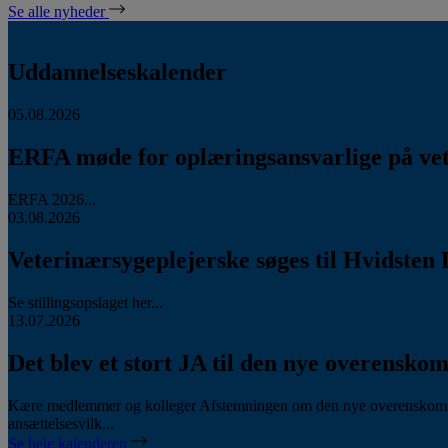
Se alle nyheder
Uddannelseskalender
05.08.2026
ERFA møde for oplæringsansvarlige på vete
ERFA 2026...
03.08.2026
Veterinærsygeplejerske søges til Hvidsten 
Se stillingsopslaget her...
13.07.2026
Det blev et stort JA til den nye overenskom
Kære medlemmer og kolleger Afstemningen om den nye overenskomst
ansættelsesvilk...
Se hele kalenderen