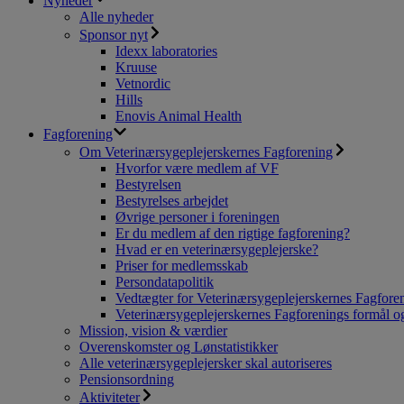
Nyheder
Alle nyheder
Sponsor nyt
Idexx laboratories
Kruuse
Vetnordic
Hills
Enovis Animal Health
Fagforening
Om Veterinærsygeplejerskernes Fagforening
Hvorfor være medlem af VF
Bestyrelsen
Bestyrelses arbejdet
Øvrige personer i foreningen
Er du medlem af den rigtige fagforening?
Hvad er en veterinærsygeplejerske?
Priser for medlemsskab
Persondatapolitik
Vedtægter for Veterinærsygeplejerskernes Fagfore
Veterinærsygeplejerskernes Fagforenings formål og
Mission, vision & værdier
Overenskomster og Lønstatistikker
Alle veterinærsygeplejersker skal autoriseres
Pensionsordning
Aktiviteter