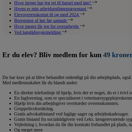
Hvor længe har jeg ret til barsel med løn?
Hvem er min arbejdsmiljørepræsentant
Elevoverenskomst til og med 2024
Beregning af løn før samtale
Hvor meget får jeg for overarbejde
Ved langtidssygemelding
Er du elev? Bliv medlem for kun
49 krone
Du har krav på at blive behandlet ordentligt på din arbejdsplads, også 
Med medlemsskabet får du blandt andet:
En direkte telefonlinje til hjælp, hvis der er noget, du er i tvivl
En fagforening, som er specialiseret i veterinærsygeplejerskerne
Hjælp hvis din arbejdsgiver overtræder overenskomsten.
Gruppelivsforsikring.
Gratis advokatbistand ved faglige sager og arbejdsskadesager.
Gratis bistand fra socialrådgivere ved f.eks. længerevarende s
Vejledning i, hvordan du får din kontrakt forhandlet på plads, 
Og meget mere