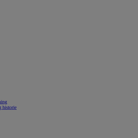
ning
 historie