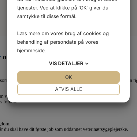
tjenester. Ved at klikke på 'OK' giver du
samtykke til disse formål.
Læs mere om vores brug af cookies og
behandling af persondata på vores
hjemmeside.
r
om måneden
VIS
DETALJER
JA
NEJ
OK
JA
NEJ
som lærling eller elev. Derfor er det en god idé at være medlem af en ri
NØDVENDIGE
PRÆFERENCER
AFVIS ALLE
 om vedr. dine løn- og arbejdsforhold.
JA
NEJ
JA
NEJ
s forhold.
MARKETING
STATISTIK
ygdom.
når du skal have dit første job som uddannet veterinærsygeplejerske.