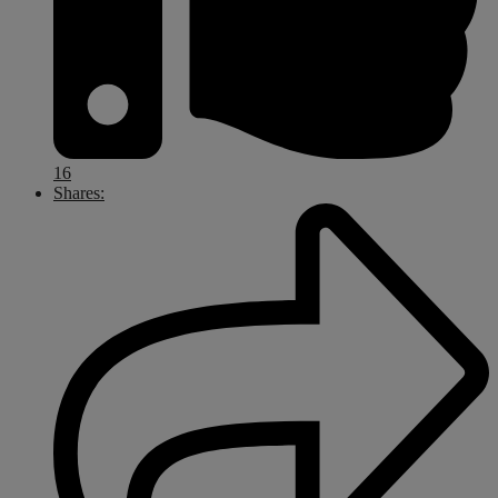
16
Shares: