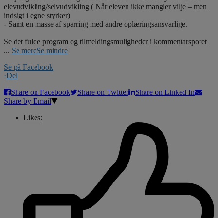
elevudvikling/selvudvikling ( Når eleven ikke mangler vilje – men
indsigt i egne styrker)
- Samt en masse af sparring med andre oplæringsansvarlige.
Se det fulde program og tilmeldingsmuligheder i kommentarsporet
...
Se mere
Se mindre
Se på Facebook
·
Del
Share on Facebook
Share on Twitter
Share on Linked In
Share by Email
Likes: