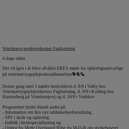
Veterinærsygeplejerskernes Fagforening
4 dage siden
Der vil igen i år blive afviklet ERFA møde for oplæringsansvarlige
på veterinærsygeplejerskeuddannelsen🐕🐈🦜
Denne gang med 3 møder henholdsvis d. 8/9 i Valby hos
Veterinærsygeplejerskernes Fagforening, d. 9/9 i Kolding hos
Hansenberg på Vranderupvej og d. 10/9 i Vodskov
Programmet byder blandt andet på:
- Information om den nye uddannelsesforordning,
- SPS i skole og oplæring,
- Indblik i hestespecialisering og
- Oplæg fra Mette Overgaard Riise fra M-O-R om styrkebaseret