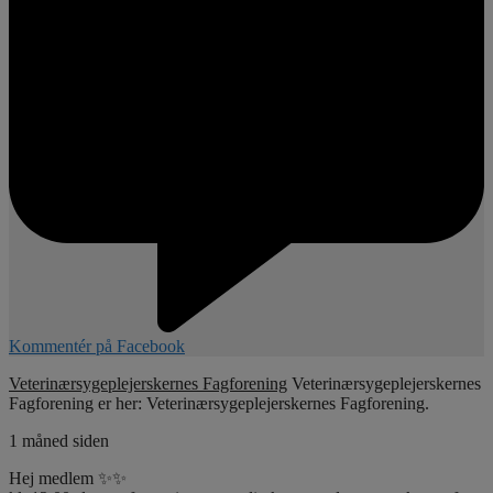
Kommentér på Facebook
Veterinærsygeplejerskernes Fagforening
Veterinærsygeplejerskernes
Fagforening er her: Veterinærsygeplejerskernes Fagforening.
1 måned siden
Hej medlem ✨✨