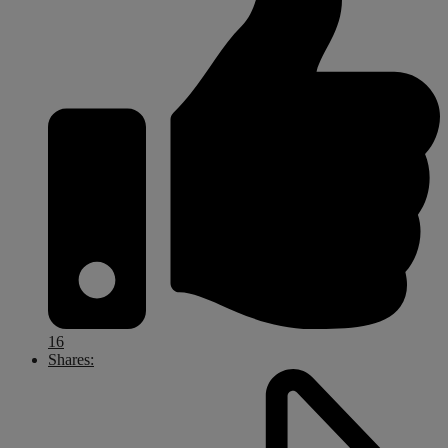
16
Shares: