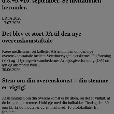
d.8.+9.+10. september. Se invitationen
herunder.
ERFA 2026...
13.07.2026
Det blev et stort JA til den nye
overenskomstaftale
Kære medlemmer og kolleger Afstemningen om den nye
overenskomstaftale mellem Veterinærsygeplejerskernes Fagforening
(VF) og Dyrlægevirksomhedernes Arbejdsgiverforening (DA) om
løn og ansættelsesvilk...
30.06.2026
Stem om din overenskomst – din stemme
er vigtig!
Afstemningen om din overenskomst er nu åben, og det er vigtigt, at
du bruger din stemme. Hold øje med din indbakke. Tirsdag den 30.
juni kl. 12.00 modtager du en mail med: To protokollater Et
forklare...