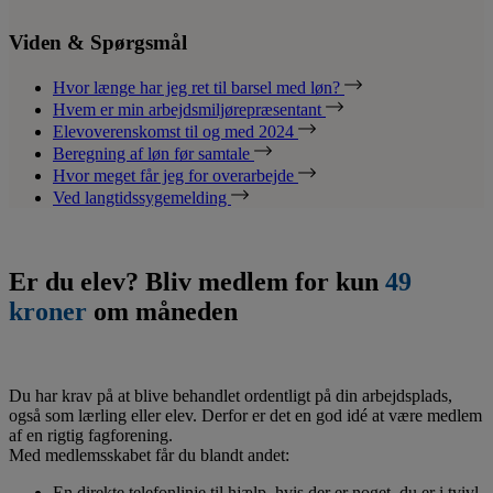
Viden & Spørgsmål
Hvor længe har jeg ret til barsel med løn?
Hvem er min arbejdsmiljørepræsentant
Elevoverenskomst til og med 2024
Beregning af løn før samtale
Hvor meget får jeg for overarbejde
Ved langtidssygemelding
Er du elev? Bliv medlem for kun
49
kroner
om måneden
Du har krav på at blive behandlet ordentligt på din arbejdsplads,
også som lærling eller elev. Derfor er det en god idé at være medlem
af en rigtig fagforening.
Med medlemsskabet får du blandt andet:
En direkte telefonlinje til hjælp, hvis der er noget, du er i tvivl