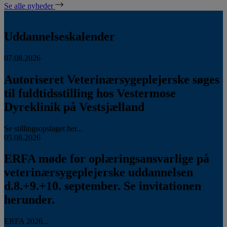
Se alle nyheder
Uddannelseskalender
07.08.2026
Autoriseret Veterinærsygeplejerske søges
til fuldtidsstilling hos Vestermose
Dyreklinik på Vestsjælland
Se stillingsopslaget her...
05.08.2026
ERFA møde for oplæringsansvarlige på
veterinærsygeplejerske uddannelsen
d.8.+9.+10. september. Se invitationen
herunder.
ERFA 2026...