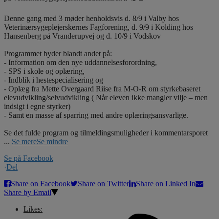
Denne gang med 3 møder henholdsvis d. 8/9 i Valby hos
Veterinærsygeplejerskernes Fagforening, d. 9/9 i Kolding hos
Hansenberg på Vranderupvej og d. 10/9 i Vodskov
Programmet byder blandt andet på:
- Information om den nye uddannelsesforordning,
- SPS i skole og oplæring,
- Indblik i hestespecialisering og
- Oplæg fra Mette Overgaard Riise fra M-O-R om styrkebaseret
elevudvikling/selvudvikling ( Når eleven ikke mangler vilje – men
indsigt i egne styrker)
- Samt en masse af sparring med andre oplæringsansvarlige.
Se det fulde program og tilmeldingsmuligheder i kommentarsporet
...
Se mere
Se mindre
Se på Facebook
·
Del
Share on Facebook
Share on Twitter
Share on Linked In
Share by Email
Likes: