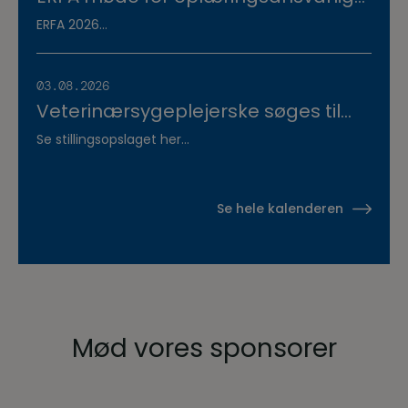
på veterinærsygeplejerske
ERFA 2026...
uddannelsen d.8.+9.+10. september.
Se invitationen herunder.
03.08.2026
Veterinærsygeplejerske søges til
Hvidsten Dyrehospital
Se stillingsopslaget her...
Se hele kalenderen
Mød vores sponsorer