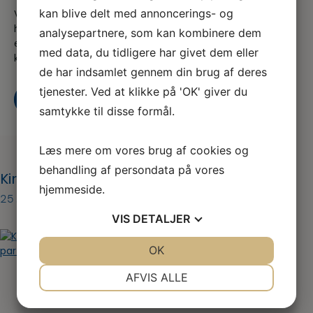
kan blive delt med annoncerings- og
Vi er en del af serviceforbundet og er til for at
hjælpe dig når du er i tvivl, skal skal godt videre
analysepartnere, som kan kombinere dem
eller søger nyt, både som din fagforening og A-
med data, du tidligere har givet dem eller
kasse
de har indsamlet gennem din brug af deres
tjenester. Ved at klikke på 'OK' giver du
Kontakt os
Bliv medlem i dag
samtykke til disse formål.
Læs mere om vores brug af cookies og
behandling af persondata på vores
KirurgiskRøg-pic3-KLSMartin
hjemmeside.
25. jan 2022
VIS
DETALJER
JA
NEJ
OK
JA
NEJ
NØDVENDIGE
PRÆFERENCER
AFVIS ALLE
JA
NEJ
JA
NEJ