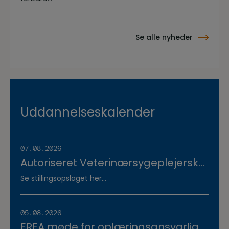
Se alle nyheder
Uddannelseskalender
07.08.2026
Autoriseret Veterinærsygeplejerske
søges til fuldtidsstilling hos
Se stillingsopslaget her...
Vestermose Dyreklinik på
Vestsjælland
05.08.2026
ERFA møde for oplæringsansvarlige