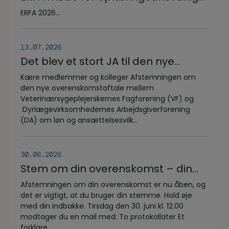
på veterinærsygeplejerske
ERFA 2026...
uddannelsen d.8.+9.+10. september.
Se invitationen herunder.
13.07.2026
Det blev et stort JA til den nye
overenskomstaftale
Kære medlemmer og kolleger Afstemningen om
den nye overenskomstaftale mellem
Veterinærsygeplejerskernes Fagforening (VF) og
Dyrlægevirksomhedernes Arbejdsgiverforening
(DA) om løn og ansættelsesvilk...
30.06.2026
Stem om din overenskomst – din
stemme er vigtig!
Afstemningen om din overenskomst er nu åben, og
det er vigtigt, at du bruger din stemme. Hold øje
med din indbakke. Tirsdag den 30. juni kl. 12.00
modtager du en mail med: To protokollater Et
forklare...