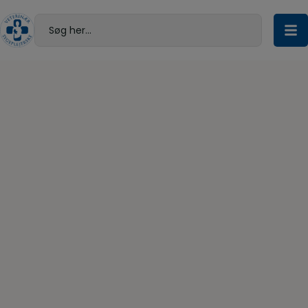
Hop
til
Søg her...
indholdet