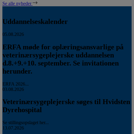
Se alle nyheder
Uddannelseskalender
05.08.2026
ERFA møde for oplæringsansvarlige på
veterinærsygeplejerske uddannelsen
d.8.+9.+10. september. Se invitationen
herunder.
ERFA 2026...
03.08.2026
Veterinærsygeplejerske søges til Hvidsten
Dyrehospital
Se stillingsopslaget her...
13.07.2026