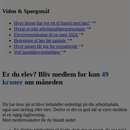
Viden & Spørgsmål
Hvor længe har jeg ret til barsel med løn?
Hvem er min arbejdsmiljørepræsentant
Elevoverenskomst til og med 2024
Beregning af løn før samtale
Hvor meget får jeg for overarbejde
Ved langtidssygemelding
Er du elev? Bliv medlem for kun
49
kroner
om måneden
Du har krav på at blive behandlet ordentligt på din arbejdsplads,
også som lærling eller elev. Derfor er det en god idé at være medlem
af en rigtig fagforening.
Med medlemsskabet får du blandt andet:
En direkte telefonlinje til hjælp, hvis der er noget, du er i tvivl