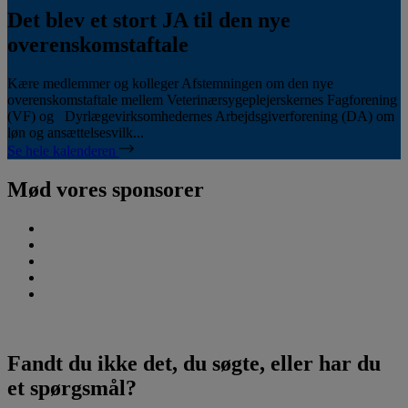
Det blev et stort JA til den nye
overenskomstaftale
Kære medlemmer og kolleger Afstemningen om den nye
overenskomstaftale mellem Veterinærsygeplejerskernes Fagforening
(VF) og Dyrlægevirksomhedernes Arbejdsgiverforening (DA) om
løn og ansættelsesvilk...
Se hele kalenderen
Mød vores sponsorer
Fandt du ikke det, du søgte, eller har du
et spørgsmål?