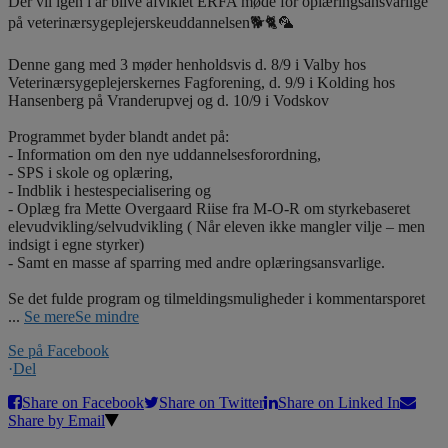
Der vil igen i år blive afviklet ERFA møde for oplæringsansvarlige
på veterinærsygeplejerskeuddannelsen🐕🐈🦜
Denne gang med 3 møder henholdsvis d. 8/9 i Valby hos
Veterinærsygeplejerskernes Fagforening, d. 9/9 i Kolding hos
Hansenberg på Vranderupvej og d. 10/9 i Vodskov
Programmet byder blandt andet på:
- Information om den nye uddannelsesforordning,
- SPS i skole og oplæring,
- Indblik i hestespecialisering og
- Oplæg fra Mette Overgaard Riise fra M-O-R om styrkebaseret
elevudvikling/selvudvikling ( Når eleven ikke mangler vilje – men
indsigt i egne styrker)
- Samt en masse af sparring med andre oplæringsansvarlige.
Se det fulde program og tilmeldingsmuligheder i kommentarsporet
...
Se mere
Se mindre
Se på Facebook
·
Del
Share on Facebook
Share on Twitter
Share on Linked In
Share by Email