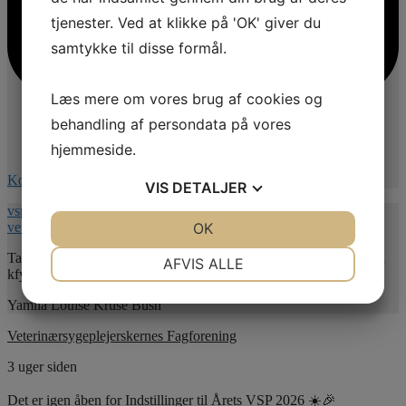
tjenester. Ved at klikke på 'OK' giver du
samtykke til disse formål.
Læs mere om vores brug af cookies og
behandling af persondata på vores
hjemmeside.
Kommentér på Facebook
VIS
DETALJER
vspnet.dk/erfa-moede-for-oplaeringsansvarlige-paa-
JA
NEJ
OK
JA
NEJ
veterinaersygeplejerske-uddannelsen/
NØDVENDIGE
PRÆFERENCER
Tag endelig fat på mig ved spørgsmål til dagen, samt tilmelding på
AFVIS ALLE
kfy@hansenberg.dk inden d. 1 september🌼
JA
NEJ
JA
NEJ
Yamila Louise Kruse Bush
MARKETING
STATISTIK
Veterinærsygeplejerskernes Fagforening
3 uger siden
Det er igen åben for Indstillinger til Årets VSP 2026 ☀️🎉