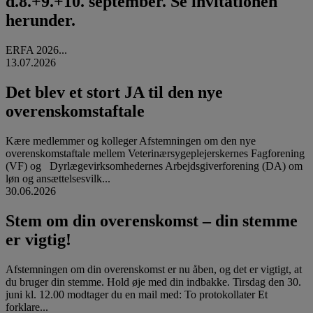
d.8.+9.+10. september. Se invitationen
herunder.
ERFA 2026...
13.07.2026
Det blev et stort JA til den nye
overenskomstaftale
Kære medlemmer og kolleger Afstemningen om den nye
overenskomstaftale mellem Veterinærsygeplejerskernes Fagforening
(VF) og Dyrlægevirksomhedernes Arbejdsgiverforening (DA) om
løn og ansættelsesvilk...
30.06.2026
Stem om din overenskomst – din stemme
er vigtig!
Afstemningen om din overenskomst er nu åben, og det er vigtigt, at
du bruger din stemme. Hold øje med din indbakke. Tirsdag den 30.
juni kl. 12.00 modtager du en mail med: To protokollater Et
forklare...