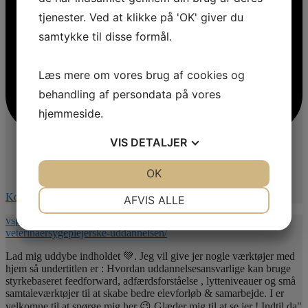
tjenester. Ved at klikke på 'OK' giver du
samtykke til disse formål.
Læs mere om vores brug af cookies og
behandling af persondata på vores
hjemmeside.
VIS
DETALJER
JA
NEJ
OK
JA
NEJ
NØDVENDIGE
PRÆFERENCER
Kommentér på Facebook
AFVIS ALLE
vspnet.dk/erfa-moede-for-oplaeringsansvarlige-paa-
JA
NEJ
JA
NEJ
veterinaersygeplejerske-uddannelsen/
MARKETING
STATISTIK
Lad mig uddybe indholdet 💚. Jeg vil give jer nogle værktøjer med
hjem så undertitlen er : Hvordan uddannelsesansvarlige kan bruge
styrkebaseret feedforward, adfærdsforståelse , lytteniveauer og små
samtaleværktøjer til at skabe bedre elevforløb & samarbejde. I er
velkomne til at spørge mig her 😉 Glæder mig til at se jer ! Indtil da"