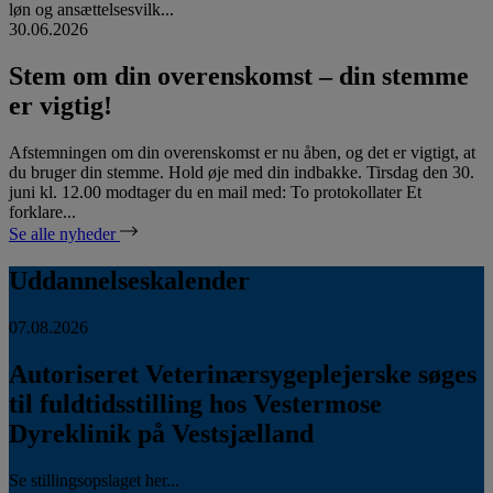
løn og ansættelsesvilk...
30.06.2026
Stem om din overenskomst – din stemme
er vigtig!
Afstemningen om din overenskomst er nu åben, og det er vigtigt, at
du bruger din stemme. Hold øje med din indbakke. Tirsdag den 30.
juni kl. 12.00 modtager du en mail med: To protokollater Et
forklare...
Se alle nyheder
Uddannelseskalender
07.08.2026
Autoriseret Veterinærsygeplejerske søges
til fuldtidsstilling hos Vestermose
Dyreklinik på Vestsjælland
Se stillingsopslaget her...