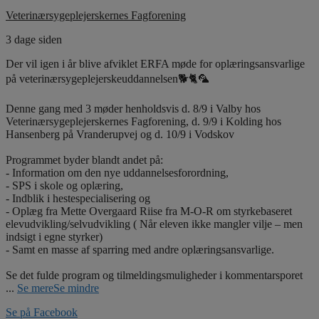
Veterinærsygeplejerskernes Fagforening
3 dage siden
Der vil igen i år blive afviklet ERFA møde for oplæringsansvarlige
på veterinærsygeplejerskeuddannelsen🐕🐈🦜
Denne gang med 3 møder henholdsvis d. 8/9 i Valby hos
Veterinærsygeplejerskernes Fagforening, d. 9/9 i Kolding hos
Hansenberg på Vranderupvej og d. 10/9 i Vodskov
Programmet byder blandt andet på:
- Information om den nye uddannelsesforordning,
- SPS i skole og oplæring,
- Indblik i hestespecialisering og
- Oplæg fra Mette Overgaard Riise fra M-O-R om styrkebaseret
elevudvikling/selvudvikling ( Når eleven ikke mangler vilje – men
indsigt i egne styrker)
- Samt en masse af sparring med andre oplæringsansvarlige.
Se det fulde program og tilmeldingsmuligheder i kommentarsporet
...
Se mere
Se mindre
Se på Facebook