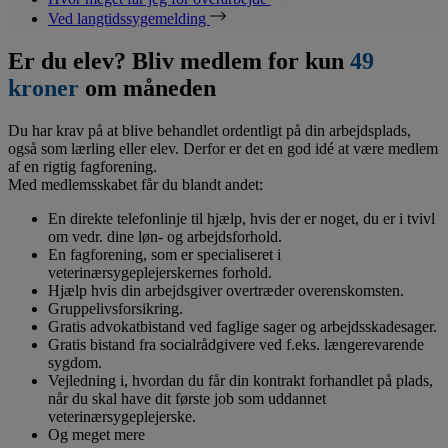
Ved langtidssygemelding
Er du elev? Bliv medlem for kun
49
kroner
om måneden
Du har krav på at blive behandlet ordentligt på din arbejdsplads,
også som lærling eller elev. Derfor er det en god idé at være medlem
af en rigtig fagforening.
Med medlemsskabet får du blandt andet:
En direkte telefonlinje til hjælp, hvis der er noget, du er i tvivl
om vedr. dine løn- og arbejdsforhold.
En fagforening, som er specialiseret i
veterinærsygeplejerskernes forhold.
Hjælp hvis din arbejdsgiver overtræder overenskomsten.
Gruppelivsforsikring.
Gratis advokatbistand ved faglige sager og arbejdsskadesager.
Gratis bistand fra socialrådgivere ved f.eks. længerevarende
sygdom.
Vejledning i, hvordan du får din kontrakt forhandlet på plads,
når du skal have dit første job som uddannet
veterinærsygeplejerske.
Og meget mere