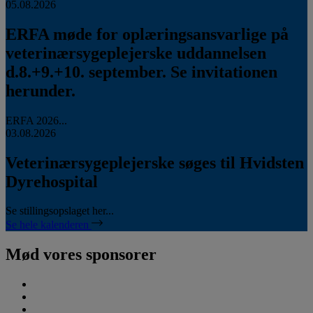
05.08.2026
ERFA møde for oplæringsansvarlige på
veterinærsygeplejerske uddannelsen
d.8.+9.+10. september. Se invitationen
herunder.
ERFA 2026...
03.08.2026
Veterinærsygeplejerske søges til Hvidsten
Dyrehospital
Se stillingsopslaget her...
Se hele kalenderen
Mød vores sponsorer