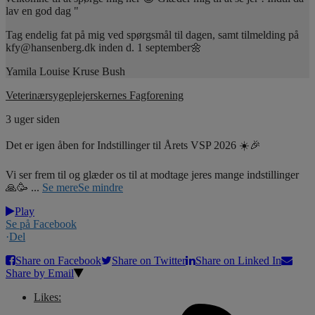
lav en god dag "
Tag endelig fat på mig ved spørgsmål til dagen, samt tilmelding på
kfy@hansenberg.dk inden d. 1 september🌼
Yamila Louise Kruse Bush
Veterinærsygeplejerskernes Fagforening
3 uger siden
Det er igen åben for Indstillinger til Årets VSP 2026 ☀️🎉
Vi ser frem til og glæder os til at modtage jeres mange indstillinger
🙏🥳
...
Se mere
Se mindre
Play
Se på Facebook
·
Del
Share on Facebook
Share on Twitter
Share on Linked In
Share by Email
Likes: