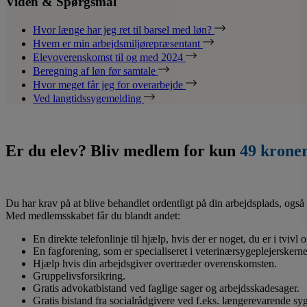
Viden & Spørgsmål
Hvor længe har jeg ret til barsel med løn?
Hvem er min arbejdsmiljørepræsentant
Elevoverenskomst til og med 2024
Beregning af løn før samtale
Hvor meget får jeg for overarbejde
Ved langtidssygemelding
Er du elev? Bliv medlem for kun
49 krone
Du har krav på at blive behandlet ordentligt på din arbejdsplads, også 
Med medlemsskabet får du blandt andet:
En direkte telefonlinje til hjælp, hvis der er noget, du er i tvivl
En fagforening, som er specialiseret i veterinærsygeplejerskerne
Hjælp hvis din arbejdsgiver overtræder overenskomsten.
Gruppelivsforsikring.
Gratis advokatbistand ved faglige sager og arbejdsskadesager.
Gratis bistand fra socialrådgivere ved f.eks. længerevarende s