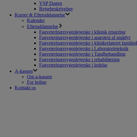
VSP Dagen
Rejsebeskrivelser
Kurser & Efteruddannelse
Kalender
Efteruddannelse
Fagveterinærsygeplejerske i klinisk ernæring
Fagveterinærsygeplejerske i anæstesi af smådyr
Fagveterinærsygeplejerske i klinikrelateret familie
Fagveterinærsygeplejerske i Laboratorieteknik
Fagveterinærsygeplejerske i Tandbehandling
Fagveterinærsygeplejerske i rehabilitering
Fagveterinærsygeplejerske i ledelse
A-kassen
Om a-kassen
For ledige
Kontakt os