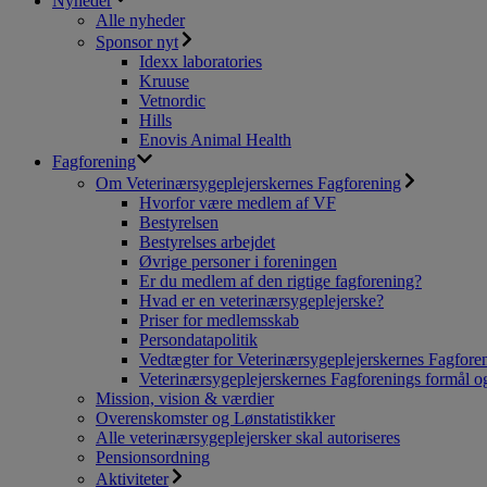
Nyheder
Alle nyheder
Sponsor nyt
Idexx laboratories
Kruuse
Vetnordic
Hills
Enovis Animal Health
Fagforening
Om Veterinærsygeplejerskernes Fagforening
Hvorfor være medlem af VF
Bestyrelsen
Bestyrelses arbejdet
Øvrige personer i foreningen
Er du medlem af den rigtige fagforening?
Hvad er en veterinærsygeplejerske?
Priser for medlemsskab
Persondatapolitik
Vedtægter for Veterinærsygeplejerskernes Fagfore
Veterinærsygeplejerskernes Fagforenings formål og
Mission, vision & værdier
Overenskomster og Lønstatistikker
Alle veterinærsygeplejersker skal autoriseres
Pensionsordning
Aktiviteter