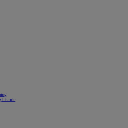
ning
 historie