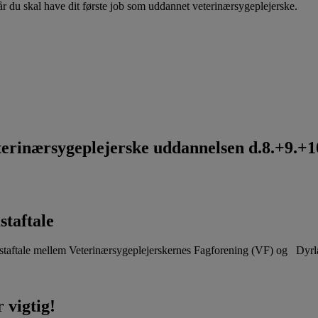
når du skal have dit første job som uddannet veterinærsygeplejerske.
rinærsygeplejerske uddannelsen d.8.+9.+10
staftale
aftale mellem Veterinærsygeplejerskernes Fagforening (VF) og Dyr
 vigtig!