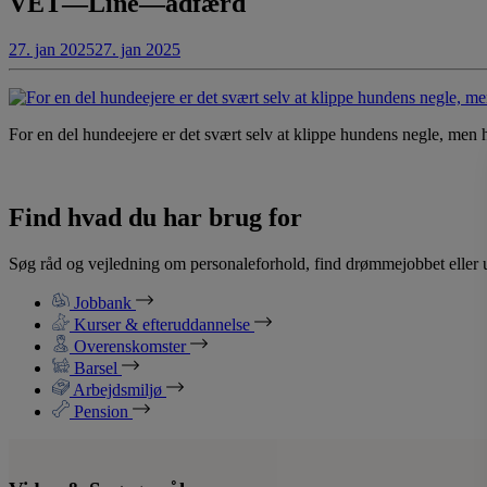
VET—Line—adfærd
27. jan 2025
27. jan 2025
For en del hundeejere er det svært selv at klippe hundens negle, men 
Find hvad du har brug for
Søg råd og vejledning om personaleforhold, find drømmejobbet eller u
Jobbank
Kurser & efteruddannelse
Overenskomster
Barsel
Arbejdsmiljø
Pension