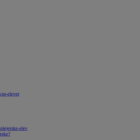
vsp-elever
plejerske-elev
rske?