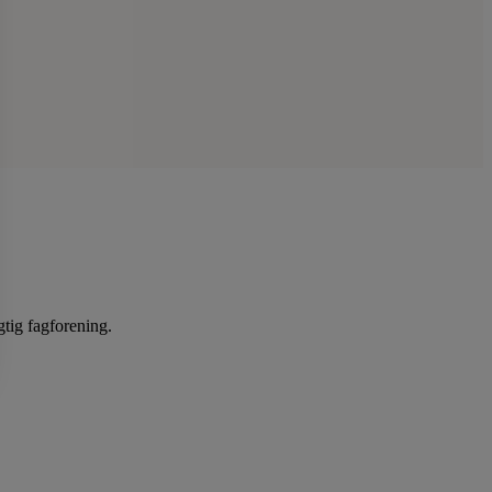
gtig fagforening.