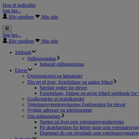
Hop til indholdet
Søg her...
Bliv medlem
Min side
Søg her...
Bliv medlem
Min side
Jobbank
Stillingsopslag
Indsend stillingsopslag
Elever
Overenskomst og lønsatsder
Din ret til ferie, feriefridage og anden frihed
Særlige regler for elever
Feriefridage, fridage og øvrig frihed gældende for 
Godkendelse af praktiksteder
Veterinærsygeplejerskernes Fagforening for elever
Nyttige adresser og telefonnumre
Om uddannelsen
Starten på livet som veterinærsygeplejerske
På skolebænken for første gang som veterinærsyge
Drømmer du om elevplads som veterinærsygepleje