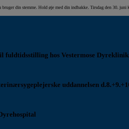
u bruger din stemme. Hold øje med din indbakke. Tirsdag den 30. juni kl
l fuldtidsstilling hos Vestermose Dyreklini
rinærsygeplejerske uddannelsen d.8.+9.+10
Dyrehospital