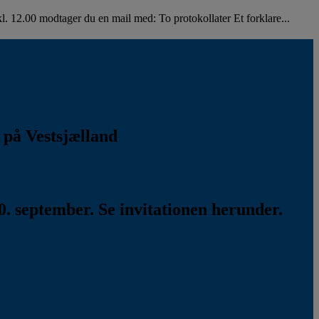
. 12.00 modtager du en mail med: To protokollater Et forklare...
k på Vestsjælland
. september. Se invitationen herunder.