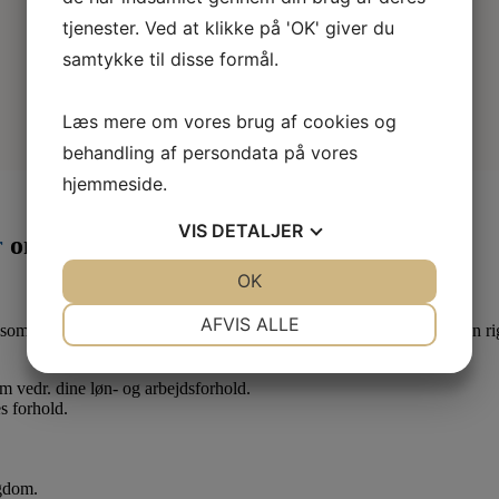
tjenester. Ved at klikke på 'OK' giver du
samtykke til disse formål.
Læs mere om vores brug af cookies og
behandling af persondata på vores
hjemmeside.
VIS
DETALJER
r
om måneden
JA
NEJ
OK
JA
NEJ
NØDVENDIGE
PRÆFERENCER
AFVIS ALLE
som lærling eller elev. Derfor er det en god idé at være medlem af en ri
JA
NEJ
JA
NEJ
 om vedr. dine løn- og arbejdsforhold.
MARKETING
STATISTIK
s forhold.
ygdom.