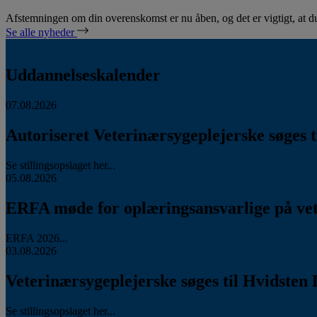
Afstemningen om din overenskomst er nu åben, og det er vigtigt, at d
Se alle nyheder
Uddannelseskalender
07.08.2026
Autoriseret Veterinærsygeplejerske søges ti
Se stillingsopslaget her...
05.08.2026
ERFA møde for oplæringsansvarlige på vete
ERFA 2026...
03.08.2026
Veterinærsygeplejerske søges til Hvidsten 
Se stillingsopslaget her...