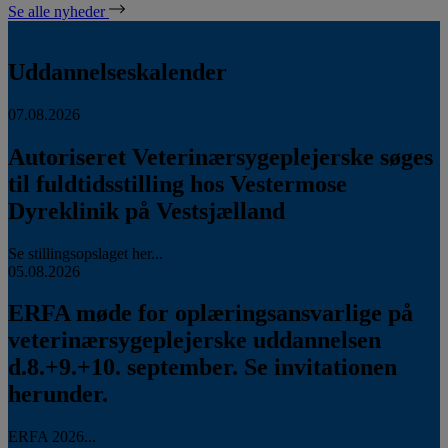
Se alle nyheder
Uddannelseskalender
07.08.2026
Autoriseret Veterinærsygeplejerske søges
til fuldtidsstilling hos Vestermose
Dyreklinik på Vestsjælland
Se stillingsopslaget her...
05.08.2026
ERFA møde for oplæringsansvarlige på
veterinærsygeplejerske uddannelsen
d.8.+9.+10. september. Se invitationen
herunder.
ERFA 2026...