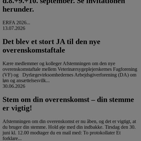
d.8.+9.+10. september. Se invitationen
herunder.
ERFA 2026...
13.07.2026
Det blev et stort JA til den nye
overenskomstaftale
Kære medlemmer og kolleger Afstemningen om den nye
overenskomstaftale mellem Veterinærsygeplejerskernes Fagforening
(VF) og Dyrlægevirksomhedernes Arbejdsgiverforening (DA) om
løn og ansættelsesvilk...
30.06.2026
Stem om din overenskomst – din stemme
er vigtig!
Afstemningen om din overenskomst er nu åben, og det er vigtigt, at
du bruger din stemme. Hold øje med din indbakke. Tirsdag den 30.
juni kl. 12.00 modtager du en mail med: To protokollater Et
forklare...