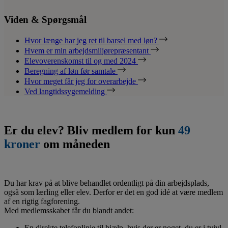
Viden & Spørgsmål
Hvor længe har jeg ret til barsel med løn?
Hvem er min arbejdsmiljørepræsentant
Elevoverenskomst til og med 2024
Beregning af løn før samtale
Hvor meget får jeg for overarbejde
Ved langtidssygemelding
Er du elev? Bliv medlem for kun
49
kroner
om måneden
Du har krav på at blive behandlet ordentligt på din arbejdsplads,
også som lærling eller elev. Derfor er det en god idé at være medlem
af en rigtig fagforening.
Med medlemsskabet får du blandt andet:
En direkte telefonlinje til hjælp, hvis der er noget, du er i tvivl