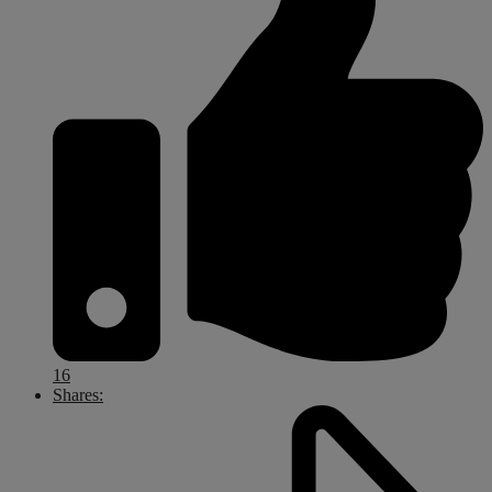
16
Shares: