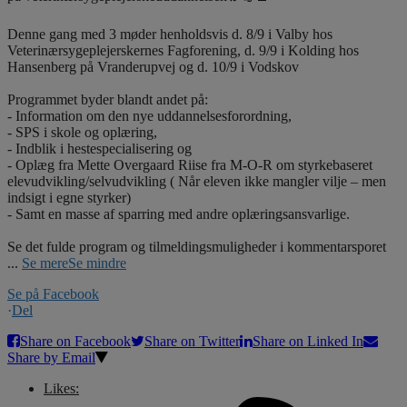
Denne gang med 3 møder henholdsvis d. 8/9 i Valby hos
Veterinærsygeplejerskernes Fagforening, d. 9/9 i Kolding hos
Hansenberg på Vranderupvej og d. 10/9 i Vodskov
Programmet byder blandt andet på:
- Information om den nye uddannelsesforordning,
- SPS i skole og oplæring,
- Indblik i hestespecialisering og
- Oplæg fra Mette Overgaard Riise fra M-O-R om styrkebaseret
elevudvikling/selvudvikling ( Når eleven ikke mangler vilje – men
indsigt i egne styrker)
- Samt en masse af sparring med andre oplæringsansvarlige.
Se det fulde program og tilmeldingsmuligheder i kommentarsporet
...
Se mere
Se mindre
Se på Facebook
·
Del
Share on Facebook
Share on Twitter
Share on Linked In
Share by Email
Likes: